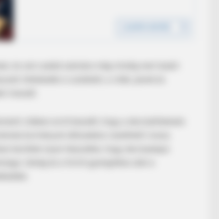
ak, és sok család számára még mindig nem lezárt
ati intézkedés is született, a viták, perek és
en maradt.
amenti vitában arról beszélt, hogy a devizahitelezés
e Can't Stop Laughing
okrata kormányok időszakára vezethető vissza.
kan kerültek olyan helyzetbe, hogy devizaalapú
zügyi válság és a forint gyengülése után a
lkedtek.