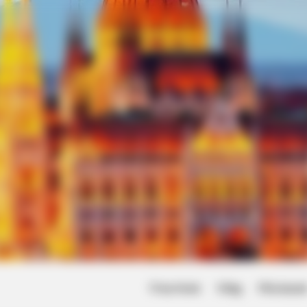
Friss hírek
Világ
Művésze