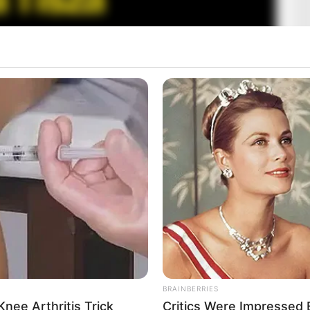
ülése: a Fidesz jelezte, hogy támogatja a Tisza Párt
egfontosabb részét. A törvényjavaslat a folyamatban
ások felfüggesztéséről szólna, vagyis több ezer
BRAINBERRIES
nee Arthritis Trick
Critics Were Impressed