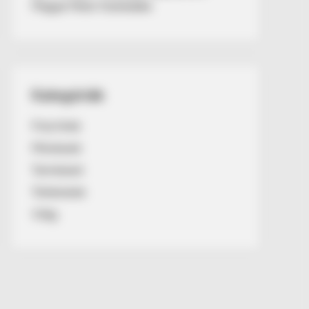
Magyar Péter fizetésébe
Kategóriák
Friss hírek
Művészek
Természet
Történetek
Világ