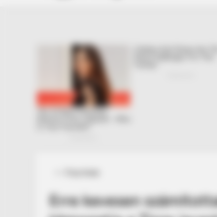
Posted
Friss hírek
in
Erre kevesen számított