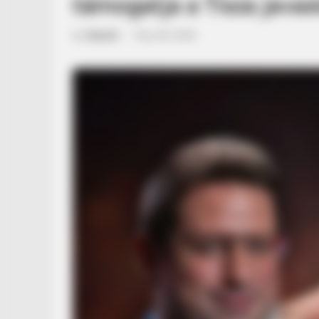
támogatja a Tisza javas
by
Szerző
•
May 28, 2026