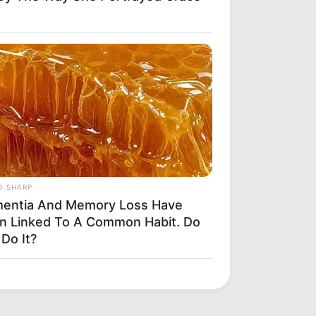
O SHARP
entia And Memory Loss Have
n Linked To A Common Habit. Do
Do It?
ling Puppys - Watch What