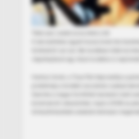
Több ezer család sorsa lehet a tét
A devizahiteles ügyek hosszú évek óta húzódn
történetről van szó. Bár korábban több kormányz
végrehajtások egy része továbbra is napirend
RADAR MEDIA
Hantosi István, a Tisza Párt képviselője a parl
This Cat Video Is So Funny, Peopl
problémája a korábbi szocialista–szabad dem
Szerinte a magas forinthitel-kamatok miatt so
konstrukciót választottak, majd a 2008-as pén
törlesztőrészletek sokaknál drámaian megeme