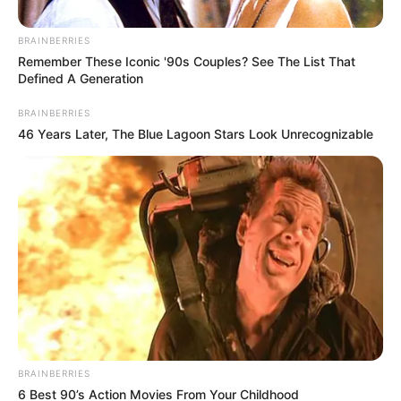
BRAINBERRIES
Remember These Iconic '90s Couples? See The List That
Defined A Generation
BRAINBERRIES
46 Years Later, The Blue Lagoon Stars Look Unrecognizable
P
Világ
o
s
🔥 MAGYAR PÉTER ÉLESEN BÍRÁLTA AZ
t
ELLENZÉKI POLITIKUSOKAT
e
A Fidesz reggeli közleményére utalt, amiben a
d
Sándor-palota illegális lakásfoglalójának nevezték
i
🔥
Forsthoffer Ágnest. A miniszterelnök beszámolt …
n
M
Read more
A
G
by
Szerző
•
August 4, 2026
Y
BRAINBERRIES
A
6 Best 90’s Action Movies From Your Childhood