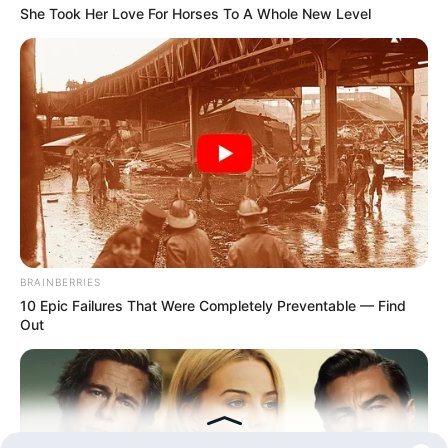
She Took Her Love For Horses To A Whole New Level
Kategóriák
Friss hírek
Művészek
Természet
Történetek
Világ
BRAINBERRIES
10 Epic Failures That Were Completely Preventable — Find
Out
Információ
Adatvédelmi irányelvek