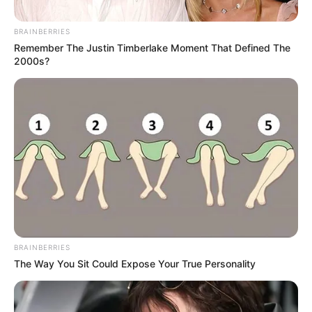
BRAINBERRIES
Remember The Justin Timberlake Moment That Defined The
2000s?
Üdvözlünk az OurBlogging.Journey Online
Magazinban, ahol a szavak életre kelnek, és a
történetek elvarázsolják olvasóinkat. Mi nem
csupán tartalomkészítők vagyunk, hanem
történetmesélők, akik a legújabb trendekről,
kultúráról és fontos témákról osztják meg
BRAINBERRIES
gondolataikat. Célunk, hogy minden olvasó
The Way You Sit Could Expose Your True Personality
számára érdekes, inspiráló és informatív tartalmat
biztosítsunk.