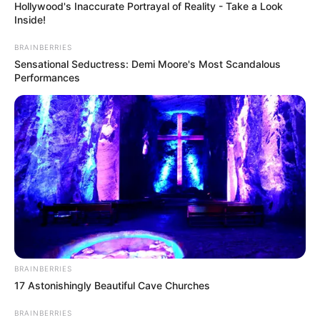
Hollywood's Inaccurate Portrayal of Reality - Take a Look
Inside!
BRAINBERRIES
Sensational Seductress: Demi Moore's Most Scandalous
Legutóbbi cikkek
Performances
🔎 Tarjányi Péter olyat vett észre Orbán Viktor
tusványosi beszédében, amelyet más nem
📉 FORDULAT A TISZA PÁRTNÁL – CSÖKKENT A
TÁMOGATOTTSÁG A FRISS FELMÉRÉS SZERINT
📊 Most így áll a TISZA és a Fidesz a friss felmérés
szerint
🚨 Friss! Súlyos lépést jelentett be a Fidesz, miután
elnémították képviselőjüket a parlamentben
💰 Mi történt? Belenyúl a parlament Magyar Péter
BRAINBERRIES
fizetésébe
17 Astonishingly Beautiful Cave Churches
BRAINBERRIES