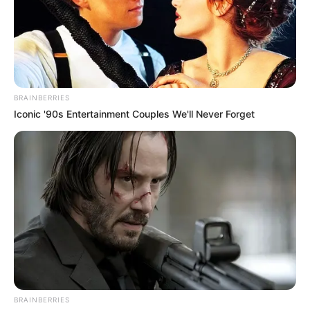
történetek és legfrissebb információk találkoznak.
Fedezd fel magazinjainkat, és lépj kapcsolatba
velünk, hogy te is részesévé válj a történetnek!
Lépj kapcsolatba velünk
BRAINBERRIES
Iconic '90s Entertainment Couples We'll Never Forget
Bármilyen kérdés, együttműködés vagy
tartalommegosztás esetén ne habozz minket
megkeresni a
[
ourblogging.journey2025@gmail.com
]e-mail
címen.
Köszönjük, hogy részese vagy az
OurBlogging.Journey közösségének
BRAINBERRIES