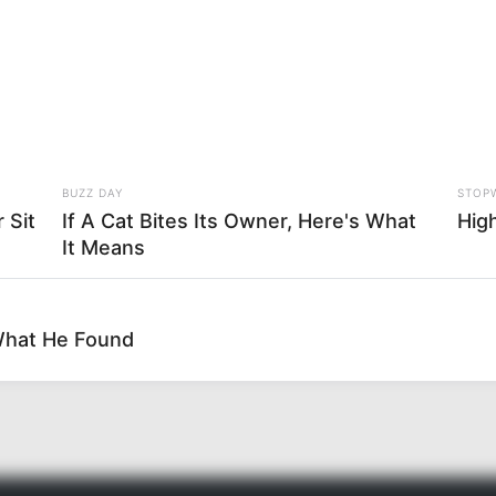
BUZZ DAY
STOP
 Sit
If A Cat Bites Its Owner, Here's What
Hig
It Means
What He Found