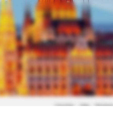
Friss hírek
Világ
Művésze