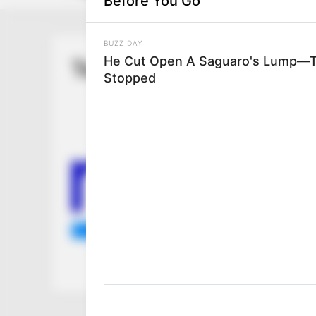
Before You Go
BUZZ DAY
He Cut Open A Saguaro's Lump—T
Test Page
Stopped