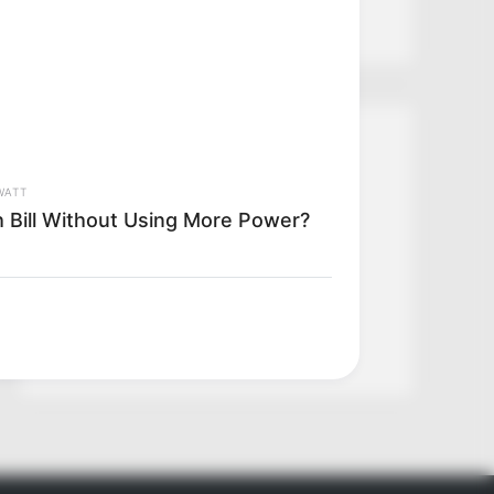
Magyar Péter fizetésébe
Kategóriák
WATT
Friss hírek
h Bill Without Using More Power?
Művészek
Természet
Történetek
Világ