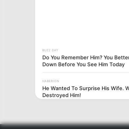
BUZZ DAY
Do You Remember Him? You Better
Down Before You See Him Today
HABERION
He Wanted To Surprise His Wife. 
Destroyed Him!