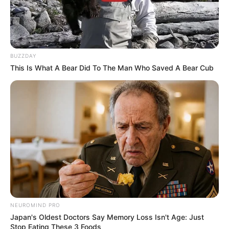
BUZZDAY
This Is What A Bear Did To The Man Who Saved A Bear Cub
NEUROMIND PRO
Japan's Oldest Doctors Say Memory Loss Isn't Age: Just
Stop Eating These 3 Foods