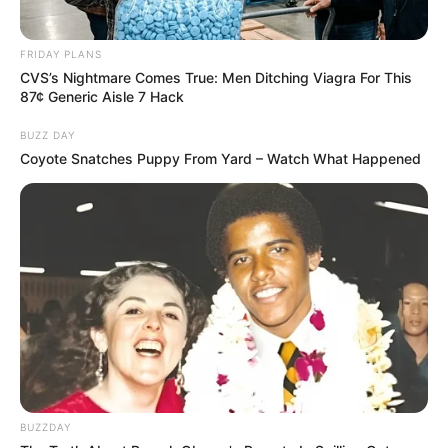
FRIDAY PLANS
CVS’s Nightmare Comes True: Men Ditching Viagra For This
Kategóriák
87¢ Generic Aisle 7 Hack
BUZZ DAY
Friss hírek
Coyote Snatches Puppy From Yard – Watch What Happened
Művészek
Természet
Történetek
Világ
BUZZDAY
Információ