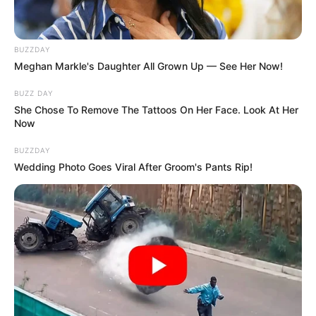
BUZZDAY
Meghan Markle's Daughter All Grown Up — See Her Now!
BUZZ DAY
She Chose To Remove The Tattoos On Her Face. Look At Her
Now
BUZZDAY
Wedding Photo Goes Viral After Groom's Pants Rip!