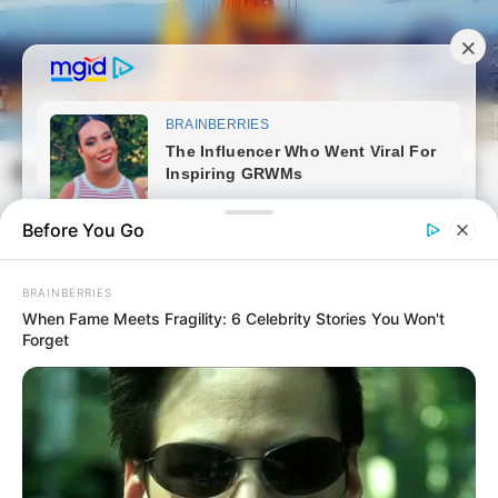
Skip
to
content
Magyarvilag.com
Mai
Open
Men
Search
Before You Go
BRAINBERRIES
When Fame Meets Fragility: 6 Celebrity Stories You Won't
Forget