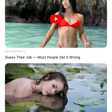
valamint egy új patrióta összefogás lehetőségéről
értekezett.
BRAINBERRIES
Guess Their Job — Most People Get It Wrong