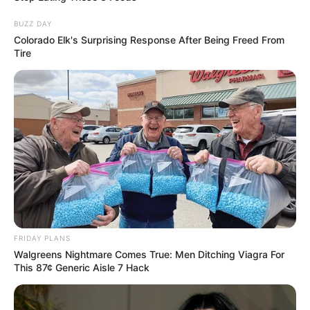
BUZZ DAY
Colorado Elk's Surprising Response After Being Freed From
Tire
FRIDAY PLANS
Walgreens Nightmare Comes True: Men Ditching Viagra For
This 87¢ Generic Aisle 7 Hack