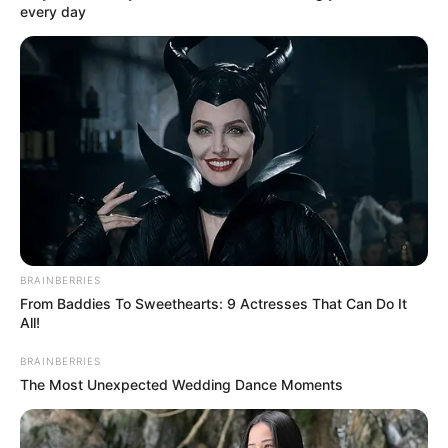
every day
BRAINBERRIES
From Baddies To Sweethearts: 9 Actresses That Can Do It
All!
Orbán Viktor a Facebook-oldalán reagált Bencsik
BRAINBERRIES
András legújabb publicisztikájára, amely „Viktorra
The Most Unexpected Wedding Dance Moments
várunk” címmel jelent meg. A Demokrata
főszerkesztője írásában a jobboldal jövőjéről,