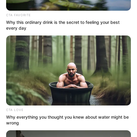
Bencsik András szerint ideje lehet háttérbe
CTA FAVORITE
szorítani a hagyományos „jobboldal” megnevezést,
Why this ordinary drink is the secret to feeling your best
every day
és helyette inkább a „patrióta” kifejezést használni.
Véleménye szerint a jelenlegi politikai helyzetben
kulcskérdés, hogy az azonos értékrendű szereplők
együttműködésre törekednek-e, vagy külön utakon
próbálnak boldogulni. Úgy fogalmazott
„Aki külön készül, biztosan elbukik.”
CTA LOVE
Why everything you thought you knew about water might be
wrong