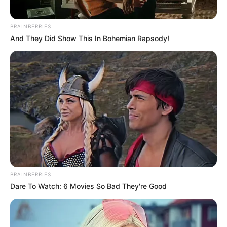
BRAINBERRIES
And They Did Show This In Bohemian Rapsody!
BRAINBERRIES
Dare To Watch: 6 Movies So Bad They're Good