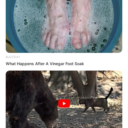
BUZZDAY
What Happens After A Vinegar Foot Soak
Hatósági eljárás indult Lázár János batidai
birtokának ügyében, miután az Átlátszó
beszámolója szerint egy teniszpálya épült a
politikushoz köthető erdőterületen. Az ügy azért
vált különösen kényessé, mert a terület besorolása