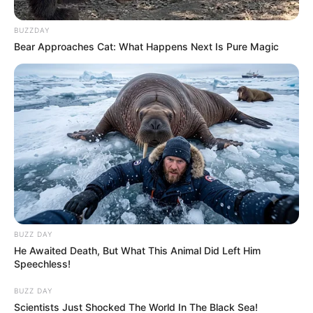
alapján ott szigorú szabályok vonatkoznak arra,
BUZZDAY
milyen építményeket lehet elhelyezni.
Bear Approaches Cat: What Happens Next Is Pure Magic
BUZZ DAY
He Awaited Death, But What This Animal Did Left Him
Speechless!
BUZZ DAY
Scientists Just Shocked The World In The Black Sea!