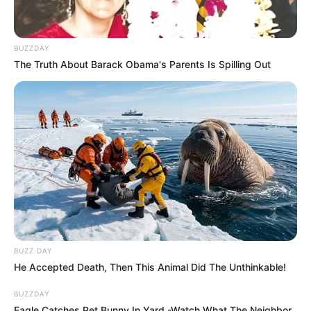
BUZZDAY
The Truth About Barack Obama's Parents Is Spilling Out
BUZZ DAY
He Accepted Death, Then This Animal Did The Unthinkable!
BUZZDAY
Eagle Catches Pet Bunny In Yard -Watch What The Neighbor