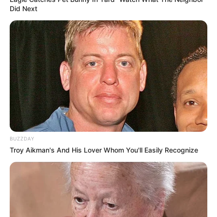
Did Next
BUZZDAY
Troy Aikman's And His Lover Whom You'll Easily Recognize