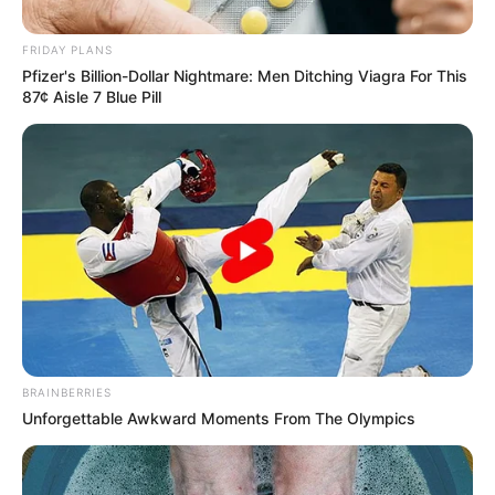
Posted
Friss hírek
FRIDAY PLANS
Pfizer's Billion-Dollar Nightmare: Men Ditching Viagra For This
in
87¢ Aisle 7 Blue Pill
Dőlnek a dominók: Hatósági
eljárás indult Lázár János batidai
birtokának építménye miatt
by
Szerző
•
May 29, 2026
BRAINBERRIES
Unforgettable Awkward Moments From The Olympics