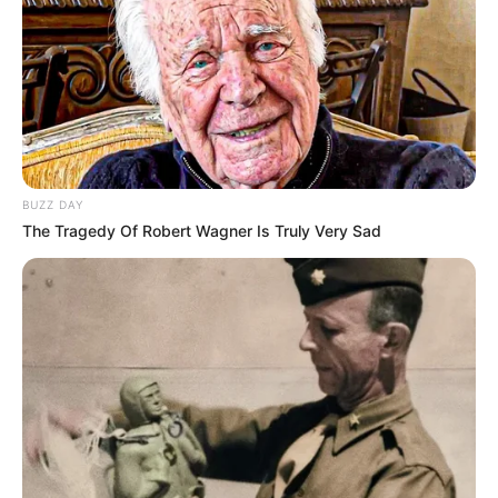
BUZZ DAY
The Tragedy Of Robert Wagner Is Truly Very Sad
Teniszpálya egy szigorúan szabályozott területen
A megadott információk szerint a terület
természetvédelmi és erdővédelmi szempontból