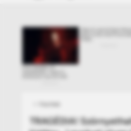
Posted
Friss hírek
in
TRAGÉDIA! Szörnyethal