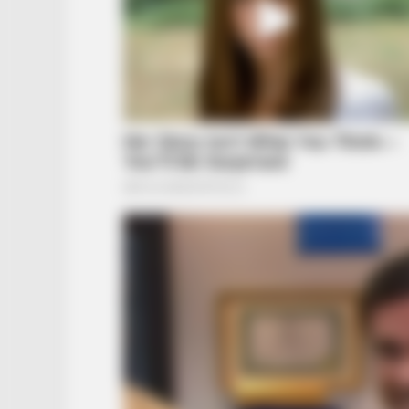
HABERION
5 Of The Rarest Human Mutations