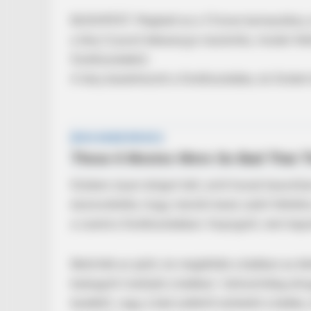
BUDAPEST: Meghalt ez a 13 éves kamaszlány a 
a lány (Laura) édesanyja riasztotta, miután fel
fürdőszobából.
A lány bezárkózott a fürdőszobába, és fürdeni
Közben olyan dolgot tett, amit hozzá hasonlóa
észrevehette, hogy merülni kezd, ezért feltett
a csend a fürdőszobában. Kopogott, nem kapot
Betörték az ajtót, és meglátták a kádban az éle
bedugott mobilját a kádban. Valószínűleg ahog
kezéből, vagy a kád széléről eshetett a kádba,