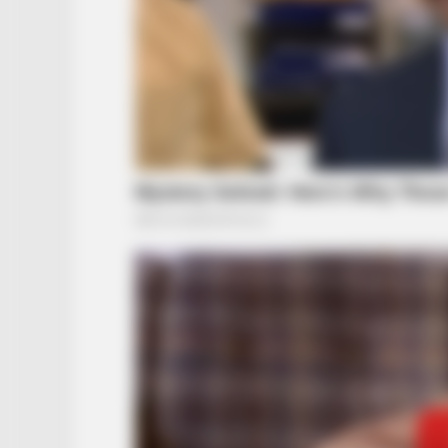
BUZZ DAY
This Viral Nurse Photo Sparked A
Debate Nobody Expected