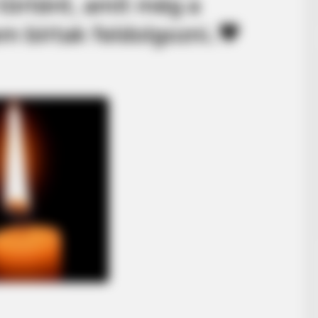
 történt, amit még a
m bírtak feldolgozni..🖤