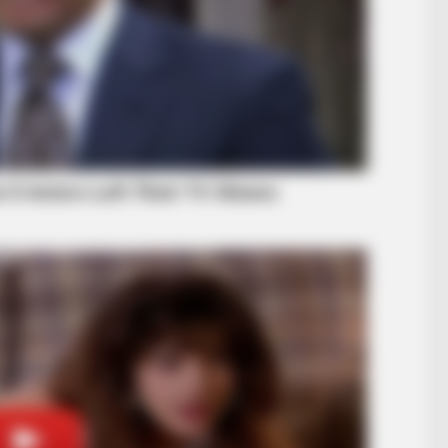
BUZZ DAY
BUZZ 
David Muir's New Partner, Whom You'll
Wha
Easily Recognize
You