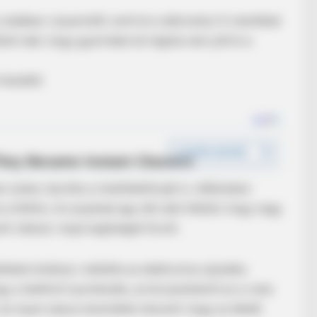
kádban: olyasmitől, amit te is elkövetsz! A mentőket
tűnt neki, hogy gyermeke túl régóta nem jött ki a
 kezdett.
n sokan, bevitte a mobiltelefonját is. Időközben
e a töltőre. Az anyának egy idő után feltűnt, hogy nagy
t választ, majd segítséget hívott.
ttelen kislányt, mellette az elektromos aljzatba
y a telefont nyomkodta, az kicsúszhatott az a vizes
 és olyan súlyos áramütést okozott, hogy az életét