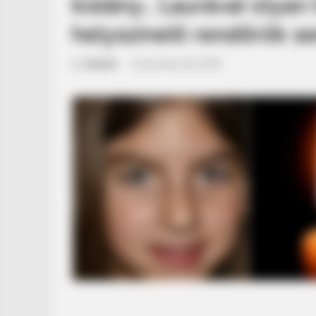
kislány.. Laurával olyan
helyszinelő rendőrök se
by
Szerző
•
December 29, 2025