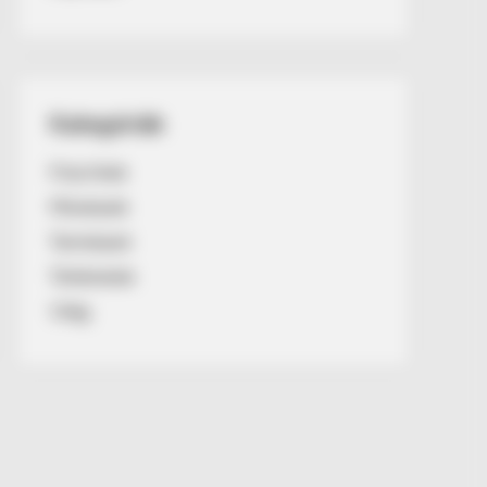
Kategóriák
Friss hírek
Művészek
Természet
Történetek
Világ