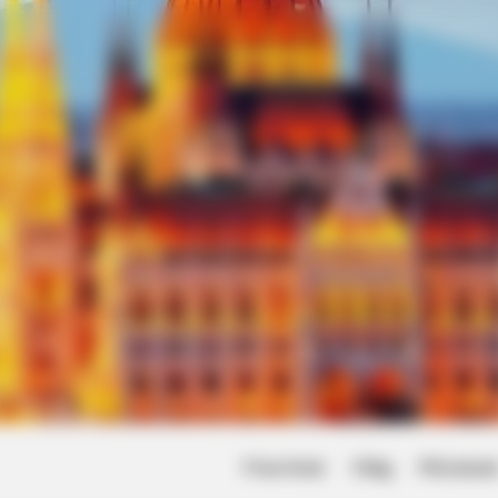
Friss hírek
Világ
Művésze