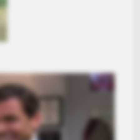
HABERION
 By Order
They Lifted The Blue Tar