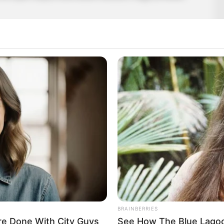
BRAINBERRIES
e Done With City Guys
See How The Blue Lagoo