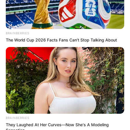
BRAINBERRIES
The World Cup 2026 Facts Fans Can't Stop Talking About
BRAINBERRIES
They Laughed At Her Curves—Now She's A Modeling