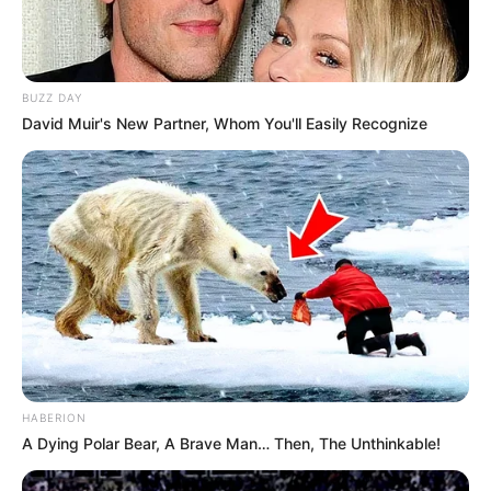
BUZZ DAY
David Muir's New Partner, Whom You'll Easily Recognize
HABERION
A Dying Polar Bear, A Brave Man… Then, The Unthinkable!