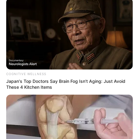
COGNITIVE WELLNESS
Japan's Top Doctors Say Bra​in Fo​g Isn't Aging: Just Avoid
These 4 Kitchen Items