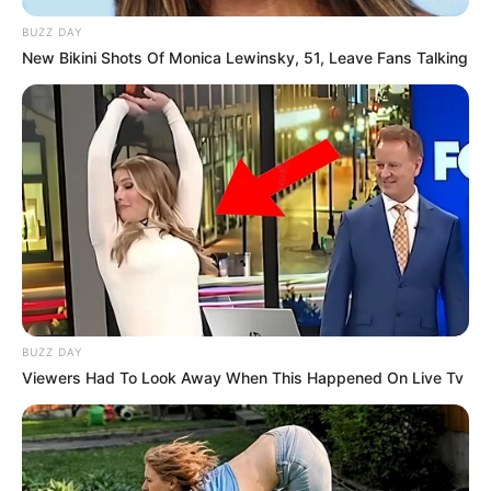
BUZZ DAY
New Bikini Shots Of Monica Lewinsky, 51, Leave Fans Talking
BUZZ DAY
Viewers Had To Look Away When This Happened On Live Tv