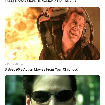
These Photos Make Us Nostalgic For The 70's
főkapitányság vezetője fenntartja. A díjkitűzés viss
BRAINBERRIES
6 Best 90’s Action Movies From Your Childhood