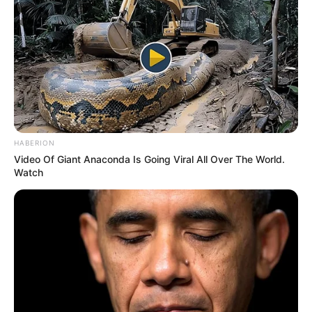
ezer forintos nyomravezetői díjat 2 millió forintra
emelte. Olvasóink közül biztosan sokan emlékeznek
még egy lánykaruhára, egy cicás plédre… az
ismeretlen gyermeknek ennyi jutott az anyai
gondoskodásból,írja a beol.hu.
HABERION
Video Of Giant Anaconda Is Going Viral All Over The World.
Watch