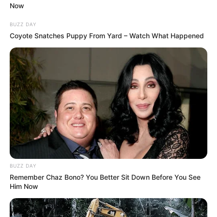
Now
BUZZ DAY
Coyote Snatches Puppy From Yard – Watch What Happened
Éppen egy évvel ezelőtt találták meg egy
csecsemő holttestét Tótkomlós egyik utcájában,
egy bokor alatt. A helyieket megrázta az
BUZZ DAY
értelmetlen babahalál. A bűncselekmény
Remember Chaz Bono? You Better Sit Down Before You See
Him Now
körülményeinek a felderítésén a nyomozók
folyamatosan dolgoznak. A Békés Megyei Rendőr-
főkapitányság vezetője a korábban kitűzött 500