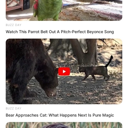
BUZZ DAY
Watch This Parrot Belt Out A Pitch-Perfect Beyonce Song
BUZZ DAY
Bear Approaches Cat: What Happens Next Is Pure Magic