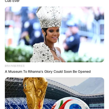
Cub Ever
BRAINBERRIES
A Museum To Rihanna's Glory Could Soon Be Opened