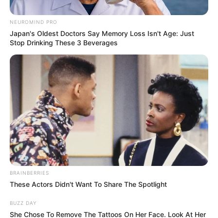
Posted
Friss hírek
NEUROMIND PRO
Japan's Oldest Doctors Say Memory Loss Isn't Age: Just
in
Stop Drinking These 3 Beverages
Országos Gyász! Bekövetkezett
a SZÖRNYŰ TRAGÉDIA! Isten
veled drága Döme baba! Ebben a
hófehér koporsóban helyezték
végső nyugalomra a kis Döme
babát, akivel az édesanyja.. Még
leírni is nehéz, de EZ történt a
pici babával:
BRAINBERRIES
by
Szerző
•
December 29, 2025
These Actors Didn't Want To Share The Spotlight
BUZZ DAY
She Chose To Remove The Tattoos On Her Face. Look At Her