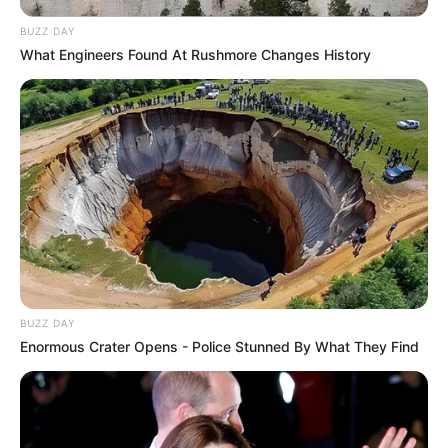
BUZZ DAY
What Engineers Found At Rushmore Changes History
BUZZ DAY
Enormous Crater Opens - Police Stunned By What They Find