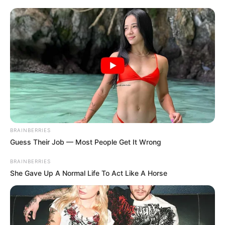
BRAINBERRIES
Guess Their Job — Most People Get It Wrong
BRAINBERRIES
She Gave Up A Normal Life To Act Like A Horse
A kedvezmény a személyi jövedelemadó összegét
érinti elsősorban, abban az esetben, ha a szülő