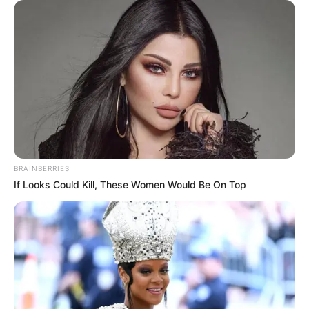
erejéig is kiterjed a munkabérre. Megoldás lehet
erre a helyzetre, ha a családi adókedvezményt nem
év közben havi szinten, hanem csupán az éves
adóbevallás benyújtásakor érvényesítjük, ekkor – a
végrehajtás jellegének és körülményeinek
függvényében – a családi adókedvezmény
mentesülhet a terhelés alól.
A családi adókedvezmény mellett többféle szja-
BRAINBERRIES
kedvezmény is igénybe vehető az alábbi
If Looks Could Kill, These Women Would Be On Top
sorrendiséget tartva: Négy vagy több gyermeket
nevelő anyák kedvezménye 25 év alatti fiatalok
kedvezménye, 30 év alatti anyák kedvezménye,
Személyi kedvezmény, Első házasok kedvezménye,
Családi kedvezmény, Családi járulékkedvezmény.