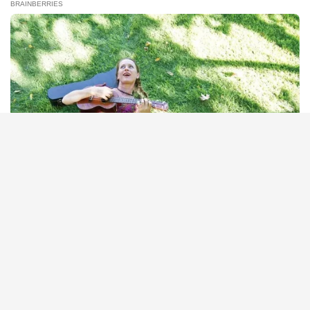
Remember Chaz Bono? You Better Sit Down Before You See
Him Now
BRAINBERRIES
Giant Python Fossils Sent Shockwaves Through What
Science Thought Was Possible