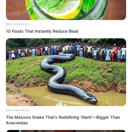
BRAINBERRIES
10 Foods That Instantly Reduce Bloat
BRAINBERRIES
The Massive Snake That's Redefining 'Giant'—Bigger Than
Anacondas