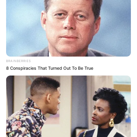
1 gyerek után 66.670 forint, 2 gyerek után 133.330
forint, 3 gyerek után 220.000 forintot kapnak a
családok Februárban! A családi adókedvezmény
egy adóalap-kedvezmény, amely valamennyi
BRAINBERRIES
gyermek után igényelhető.
8 Conspiracies That Turned Out To Be True
– Egy gyermek után havonta 66.670 forint,
– kettő gyermek után havonta 133.330 forint,
– három gyermek után havonta 220.000 forint
vehető igénybe.