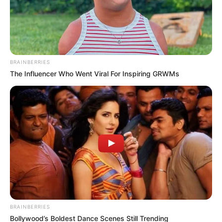
Művészek
Természet
Történetek
Világ
BRAINBERRIES
The Influencer Who Went Viral For Inspiring GRWMs
Információ
Adatvédelmi irányelvek
Általános Szerződési Feltételek
Rólunk
BRAINBERRIES
Test Page
Bollywood’s Boldest Dance Scenes Still Trending