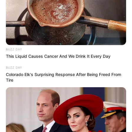
🎶 Zenei világ
BUZZ DAY
This Liquid Causes Cancer And We Drink It Every Day
A világ egyik legismertebb „Lopes”-a kétségkívül
BUZZ DAY
Lisa „Left Eye” Lopes, a TLC nevű ikonikus R&B
Colorado Elk's Surprising Response After Being Freed From
együttes tagja volt. Egyedi stílusa, bátor szövegei
Tire
és vizuális megjelenése generációk számára
jelentettek inspirációt. Ő bizonyította, hogy a
Lopes név a zenében is maradandó nyomot
hagyhat.