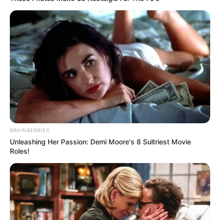
BRAINBERRIES
Unleashing Her Passion: Demi Moore's 8 Sultriest Movie
Roles!
Szerző
More by Szerző