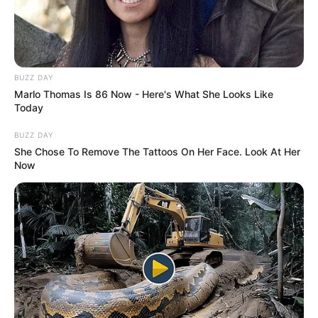
A Lopes név tehát nem csupán egy vezetéknév,
hanem a művészet sokszínűségének és erejének
jelképe is.
BUZZ DAY
Marlo Thomas Is 86 Now - Here's What She Looks Like
Today
BUZZ DAY
She Chose To Remove The Tattoos On Her Face. Look At Her
Now