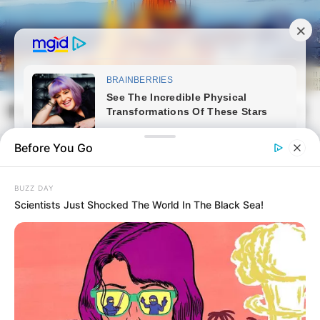
Skip
to
content
Magyarvilag.com
Mai
Open
Men
Search
Before You Go
BUZZ DAY
Scientists Just Shocked The World In The Black Sea!