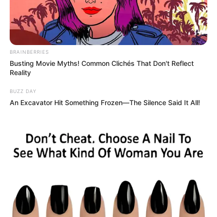
Posted
Művészek
in
Lopes nevű művészek – a
BRAINBERRIES
kreativitás öröksége
Busting Movie Myths! Common Clichés That Don't Reflect
Reality
by
Szerző
•
November 18, 2025
BUZZ DAY
An Excavator Hit Something Frozen—The Silence Said It All!