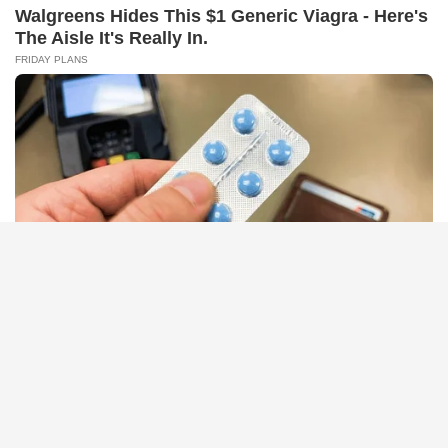
BUZZ DAY
Pick A Ring And Nail Shape To Reveal Your Darkest Secrets!
BUZZ DAY
Scientists Just Shocked The World In The Black Sea!
HABERION
What He Found Behind This Wall Left Him Speechless