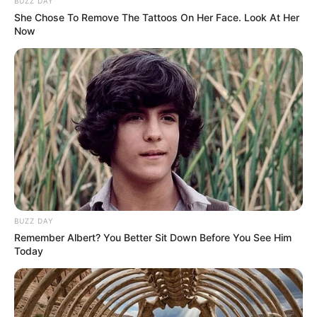
BUZZ DAY
She Chose To Remove The Tattoos On Her Face. Look At Her
Now
Posted
Friss hírek
in
Botswana, Paraguay és Niger is
eszébe jutott az ellenzéknek az
alaptörvény módosításáról
by
Szerző
•
July 9, 2026
BUZZ DAY
Remember Albert? You Better Sit Down Before You See Him
Today