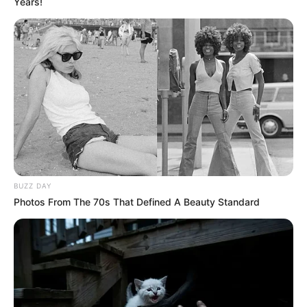
Years!
BUZZ DAY
Photos From The 70s That Defined A Beauty Standard
A vita dinamikája nagyjából a következő volt: az
ellenzéki pártok (Fidesz, KDNP, Mi Hazánk)
különféle irányokból magyarázták, miért a
jogállamiság és a demokrácia lebontása az