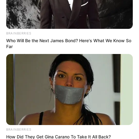
nemcsak éltek, hanem visszaéltek. Készült egy
senki által nem támogatott alaptörvény, és került
egy báb a köztársasági elnöki pozícióba.”
(Melléthei-Barna Márton, a Tisza vezérszónoka)
BRAINBERRIES
Who Will Be the Next James Bond? Here's What We Know So
„Április 12. egy jogállami forradalom volt, az
Far
emberek tudták, hogy mire szavaznak, ismertek
voltak a vállalásaink, egyik lényeges üzenetünk volt
a társadalmi részvételiség biztosítása és a
demokratikus jogállam helyreállítása.” (Jakab
Zsuzsanna, Tisza)
Az ellenzéki érvek közt felbukkantak még olyanok,
miszerint
BRAINBERRIES
Rákosi Mátyás mozdította el utoljára Tildy Zoltánt
How Did They Get Gina Carano To Take It All Back?