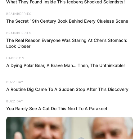
What They Found Inside This Iceberg Shocked Scientists!
BRAINBERRIES
The Secret 19th Century Book Behind Every Clueless Scene
BRAINBERRIES
The Real Reason Everyone Was Staring At Cher's Stomach:
Look Closer
HABERION
A Dying Polar Bear, A Brave Man… Then, The Unthinkable!
BUZZ DAY
A Routine Dig Came To A Sudden Stop After This Discovery
BUZZ DAY
You Rarely See A Cat Do This Next To A Parakeet