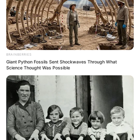
BRAINBERRIES
Giant Python Fossils Sent Shockwaves Through What
Science Thought Was Possible
„A Fidesz-KDNP 16 év alatt sem csinált olyat, mint
önök 50 nap alatt” – így érvelt az alaptörvény 17.
módosítása ellen a fideszes Szűcs Gábor, és ezzel
nagyjából össze is foglaltuk, milyen erkölcsi