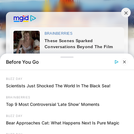
Skip
to
content
Magyarvilag.com
Mai
Open
Men
Search
Before You Go
BUZZ DAY
Scientists Just Shocked The World In The Black Sea!
BRAINBERRIES
Top 9 Most Controversial 'Late Show' Moments
BUZZ DAY
Bear Approaches Cat: What Happens Next Is Pure Magic