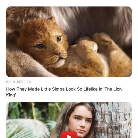
Gulyás Gergely kicsit kimozgatja elmacskásodott
térdízületeit.
Fotó: Bankó Gábor/444
„Orwelli világ, amiben vagyunk, amikor valaki azt
mondja, úgy erősíti meg a végrehajtó hatalommal
szembeni ellensúlyokat, hogy akik ott ülnek
ezekben a tisztségekben, azokat eltakarítják, és
majd önök kineveznek új embereket. Ez az
ellensúlyok meggyengítése, nem a megerősítése.
BRAINBERRIES
Sulyok Tamás nem valamelyik pártból jött, de
How They Made Little Simba Look So Lifelike in 'The Lion
Magyar Péter azt mondta, az új köztársasági elnök
King'
jöhet a Tiszából vagy akár a kormányból is.”
(Rétvári Bence, KDNP)
„Jogállamisági szempontból Isten hozott mindenkit
a Kubai Szocialista Köztársaságban. Olyan