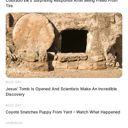
Colorado Elk's Surprising Response After Being Freed From
Tire
BUZZ DAY
Jesus' Tomb Is Opened And Scientists Make An Incredible
Discovery
BUZZ DAY
Coyote Snatches Puppy From Yard – Watch What Happened
HABERION