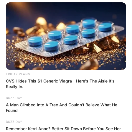
FRIDAY PLANS
CVS Hides This $1 Generic Viagra - Here's The Aisle It's
Really In.
BUZZ DAY
A Man Climbed Into A Tree And Couldn't Believe What He
Found
BUZZ DAY
Remember Kerri-Anne? Better Sit Down Before You See Her