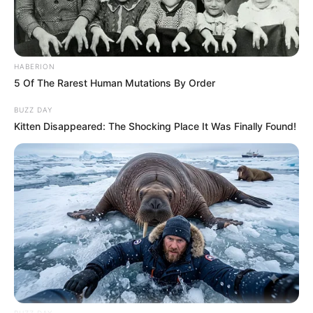
Kategóriák
HABERION
Friss hírek
5 Of The Rarest Human Mutations By Order
Művészek
BUZZ DAY
Természet
Kitten Disappeared: The Shocking Place It Was Finally Found!
Történetek
Világ
Információ