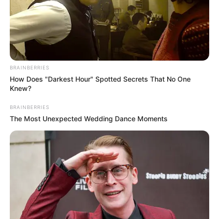
hogy Emberi Jogok Európai Bírósága szerint
jogtalanul büntették meg az akcióért.
BRAINBERRIES
How Does "Darkest Hour" Spotted Secrets That No One
Knew?
BRAINBERRIES
The Most Unexpected Wedding Dance Moments