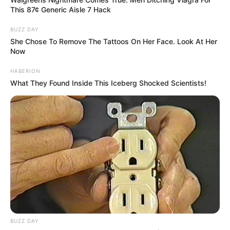
This 87¢ Generic Aisle 7 Hack
BUZZ DAY
She Chose To Remove The Tattoos On Her Face. Look At Her
Now
HABERION
What They Found Inside This Iceberg Shocked Scientists!
BUZZ DAY