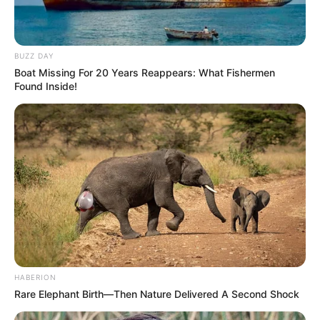
BUZZ DAY
Boat Missing For 20 Years Reappears: What Fishermen
Szerző
Found Inside!
More by Szerző
Post
Previous
Nex
Previous Article
Next Article
article:
artic
Mély fájdalommal
Botswana, Paraguay és
navigation
HABERION
tudatjuk, hogy iskolánk
Niger is eszébe jutott
Rare Elephant Birth—Then Nature Delivered A Second Shock
tanulója, Kovács László
az ellenzéknek az