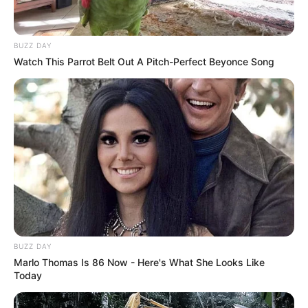
BUZZ DAY
Watch This Parrot Belt Out A Pitch-Perfect Beyonce Song
BUZZ DAY
Marlo Thomas Is 86 Now - Here's What She Looks Like
Today