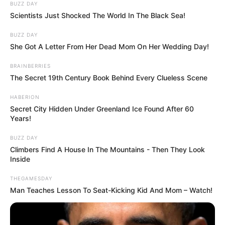
BUZZ DAY
Scientists Just Shocked The World In The Black Sea!
BUZZ DAY
She Got A Letter From Her Dead Mom On Her Wedding Day!
BRAINBERRIES
The Secret 19th Century Book Behind Every Clueless Scene
HABERION
Secret City Hidden Under Greenland Ice Found After 60
Years!
BUZZ DAY
Climbers Find A House In The Mountains - Then They Look
Inside
THEGAMESDAY
Man Teaches Lesson To Seat-Kicking Kid And Mom – Watch!