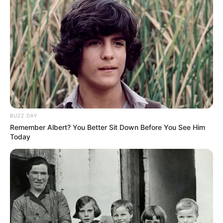
Dániel tragikus
alaptörvény
hirtelenséggel elhunyt.
módosításáról
Legutóbbi cikkek
⚠️ Veszélyre figyelmeztet Tarjányi Péter: már nincs
idő várni!
BUZZ DAY
🚨 Magyar Péter azonnal eltávolította Nagy Mártont –
Remember Albert? You Better Sit Down Before You See Him
komoly változás jöhet
Today
✨ Fordulat: Magyar Péter hirtelen jó hírt jelentett be!
🚨 Kezdeményezték Pócs János mentelmi jogának
felfüggesztését – komoly ügy került elő
🔎 Tarjányi Péter olyat vett észre Orbán Viktor
tusványosi beszédében, amelyet más nem