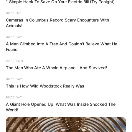
1 Simple Hack To Save On Your Electric Bill (Try Tonight)
BUZZDAY
Cameras In Columbus Record Scary Encounters With
Animals!
BUZZ DAY
A Man Climbed Into A Tree And Couldn't Believe What He
Found
HABERION
The Man Who Ate A Whole Airplane—And Survived!
BUZZ DAY
This Is How Wild Woodstock Really Was
BUZZ DAY
A Giant Hole Opened Up: What Was Inside Shocked The
World!