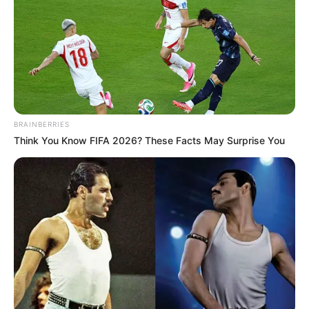
BRAINBERRIES
Think You Know FIFA 2026? These Facts May Surprise You
Kövér László házelnök 2021 nyarán „fegyelmi
vétségek” miatt négyhavi tiszteletdíjának
megfelelő összeggel (több mint 9,6 millió forinttal)
csökkentette a párbeszédes Szabó Tímea
képviselői fizetését, mert a június 15-i ülésen a
napirend előtti felszólalására reagáló