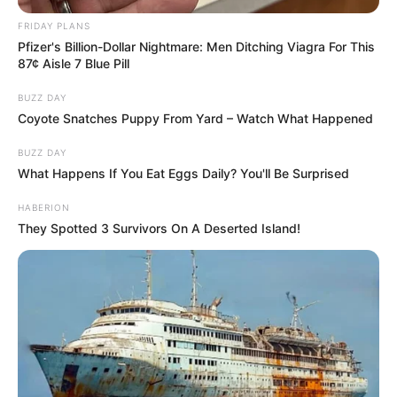
FRIDAY PLANS
Pfizer's Billion-Dollar Nightmare: Men Ditching Viagra For This
87¢ Aisle 7 Blue Pill
BUZZ DAY
Coyote Snatches Puppy From Yard – Watch What Happened
BUZZ DAY
What Happens If You Eat Eggs Daily? You'll Be Surprised
HABERION
They Spotted 3 Survivors On A Deserted Island!