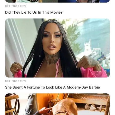
BRAINBERRIES
Did They Lie To Us In This Movie?
BRAINBERRIES
She Spent A Fortune To Look Like A Modern-Day Barbie
Dömötör Csaba parlamenti államtitkár
hozzászólása közben felment a szónoki
emelvényre, és lelógatott egy molinót, amin vörös