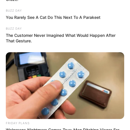
BUZZ DAY
You Rarely See A Cat Do This Next To A Parakeet
BUZZ DAY
The Customer Never Imagined What Would Happen After
That Gesture.
FRIDAY PLANS
Walgreens Nightmare Comes True: Men Ditching Viagra For