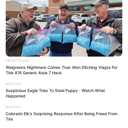
FRIDAY PLANS
Walgreens Nightmare Comes True: Men Ditching Viagra For
This 87¢ Generic Aisle 7 Hack
BUZZ DAY
Suspicious Eagle Tries To Steal Puppy - Watch What
Happened
BUZZ DAY
Colorado Elk's Surprising Response After Being Freed From
Tire