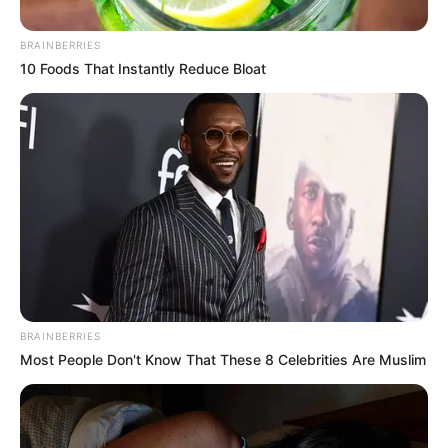
BRAINBERRIES
Posted
Friss hírek
10 Foods That Instantly Reduce Bloat
in
Pontokba szedve mutatta be
Magyar Péter a kormány
legfontosabb döntéseit
by
Szerző
•
June 8, 2026
BRAINBERRIES
Most People Don't Know That These 8 Celebrities Are Muslim