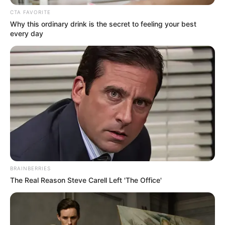
hanem olyan ügyekről, amelyek
hosszú távon is
CTA FAVORITE
hatással lehetnek a magyarok mindennapjaira
–
Why this ordinary drink is the secret to feeling your best
every day
az utcák látványától az oktatáson át egészen a
gazdaságig.
BRAINBERRIES
The Real Reason Steve Carell Left 'The Office'