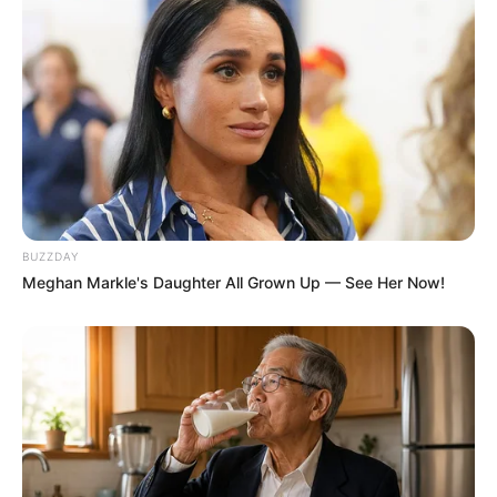
BUZZDAY
Meghan Markle's Daughter All Grown Up — See Her Now!