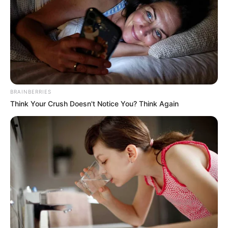
BRAINBERRIES
Think Your Crush Doesn't Notice You? Think Again
Komoly bejelentéseket tett közzé Magyar
Péter:
közösségi oldalán pontokba szedve sorolta
fel, milyen döntések születtek egyetlen nap alatt. A
lista alapján nem apró módosításokról van szó,