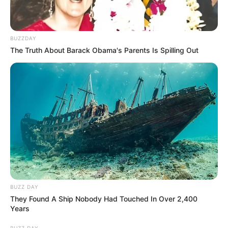
BUZZDAY
The Truth About Barack Obama's Parents Is Spilling Out
BUZZ DAY
They Found A Ship Nobody Had Touched In Over 2,400
Years
BUZZ DAY