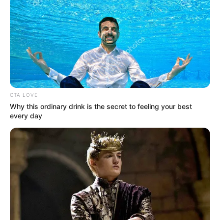
hulladékgazdálkodás: több területet is átnéznek
A közzétett pontok alapján felülvizsgálják a
harmadik országokból érkező, nem magyar
vendégmunkások behozatalának szabályozását is.
Sőt, bizonyos területeken azonnali tiltást is
elrendeltek.
CTA LOVE
Why this ordinary drink is the secret to feeling your best
Magyar Péter szerint sor kerülhet a Nemzeti
every day
Agrárgazdasági Kamara működésének
átvilágítására, valamint a hulladékgazdálkodási
koncesszió felülvizsgálatára is.
A környezetvédelemhez kapcsolódó ügyek szintén
hangsúlyosak a listában: fakitermelési
moratóriumot hirdetnek a védett területeken, és