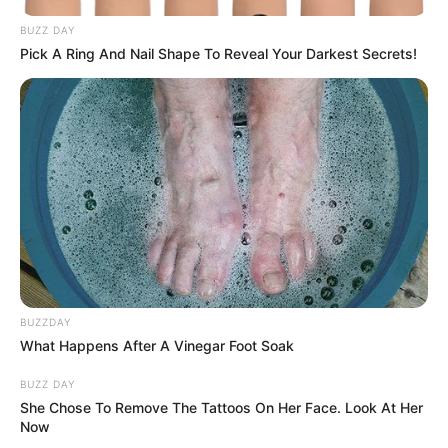
BUZZ DAY
Pick A Ring And Nail Shape To Reveal Your Darkest Secrets!
BUZZDAY
What Happens After A Vinegar Foot Soak
BUZZ DAY
She Chose To Remove The Tattoos On Her Face. Look At Her
Now