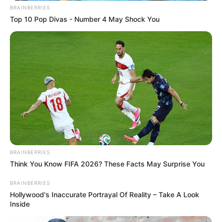
padlót Orbán Viktorral
váratlanul ért
BRAINBERRIES
– Ez eddig a
mindenkit
Top 10 Pop Divas - Number 4 May Shock You
legkeményebbkritika
Legutóbbi cikkek
⚖️ Jogszerűen elvehetik Mészárosék egyik
legnagyobb ékkövét – ez lehet a vagyonvisszaszerzés
nagy dobása
💔 Drámai hír érkezett Rubint Rékáról – megható
reakciók érkeztek
BRAINBERRIES
Think You Know FIFA 2026? These Facts May Surprise You
🚨 Mi folyik itt? Titokban 2061-ig hosszabbították
meg a híres NER-vállalkozó koncesszióját
BRAINBERRIES
Hollywood's Inaccurate Portrayal Of Reality – Take A Look
🚨 Friss: a Fidesz kivonul az államfőválasztásról –
Inside
szerintük színjáték Baka András megválasztása