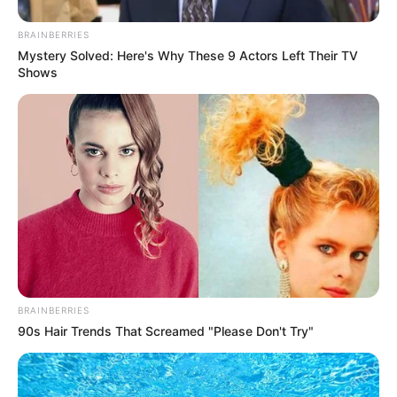
szerint jelentősen szigorítják a közterületeken és
BRAINBERRIES
épületeken elhelyezhető plakátok szabályozását.
Mystery Solved: Here's Why These 9 Actors Left Their TV
Shows
Ez különösen a választási időszakban lehet
látványos változás. Ha valóban kevesebb plakát
kerülhet majd oszlopokra, falakra és más
felületekre, az érzékelhetően átalakíthatja a
városképet, és azok is megérzik a hatását, akik
egyébként nem követik napi szinten a politikát.
A bejegyzés szerint a pártfinanszírozási szabályok
felülvizsgálata is napirendre került, ami szorosan
BRAINBERRIES
kapcsolódhat a kampányköltések és a politikai
90s Hair Trends That Screamed "Please Don't Try"
megjelenések átláthatóságához.
Vendégmunkások, agrárkamara,