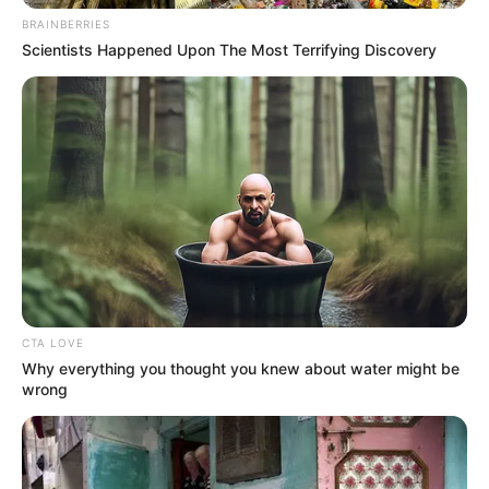
BRAINBERRIES
Scientists Happened Upon The Most Terrifying Discovery
CTA LOVE
Why everything you thought you knew about water might be
„A kormány a tegnapi ülésén sok kiemelten fontos
wrong
döntést hozott:”
A felsorolás alapján több nagy ügyben is lépések