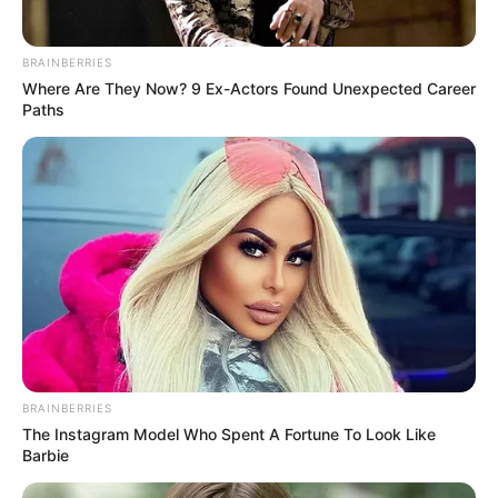
átalakítják az akkumulátoripari beruházások
engedélyezését. Ezek a lépések azt mutatják, hogy
nem csupán politikai vagy gazdasági, hanem
BRAINBERRIES
Where Are They Now? 9 Ex-Actors Found Unexpected Career
környezeti kérdésekben is komoly változások
Paths
jöhetnek.
BRAINBERRIES
The Instagram Model Who Spent A Fortune To Look Like
Barbie