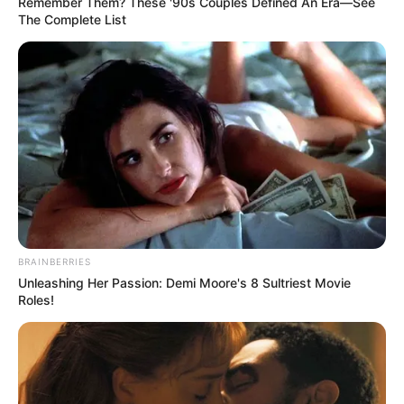
Remember Them? These '90s Couples Defined An Era—See
The Complete List
BRAINBERRIES
Unleashing Her Passion: Demi Moore's 8 Sultriest Movie
Roles!