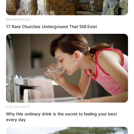
BRAINBERRIES
17 Rare Churches Underground That Still Exist
CTA FAVORITE
Why this ordinary drink is the secret to feeling your best
Orbán Viktor pontosan tudhatta, miről van szó
every day
A Fidesz éveken át építette politikáját a migrációs