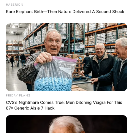
HABERION
Rare Elephant Birth—Then Nature Delivered A Second Shock
FRIDAY PLANS
CVS’s Nightmare Comes True: Men Ditching Viagra For This
87¢ Generic Aisle 7 Hack