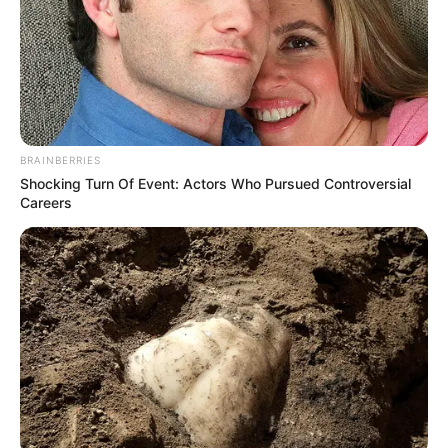
ellenvetések, és több ország kritikus maradt
bizonyos elemekkel szemben, de a teljes
csomaggal szembeni következetes „nem”
elsősorban Magyarországhoz és Lengyelországhoz
kötődött.
BRAINBERRIES
Shocking Turn Of Event: Actors Who Pursued Controversial
A migrációs paktum ügye azért lett ilyen fontos a
Careers
Fidesznek, mert ellenzékben újra meg kell találnia
azt a témát, amellyel mozgósítani tudja megmaradt
táborát. A migráció erre tökéletes eszköz: egyszerű
üzeneteket lehet rá építeni, erős érzelmeket
mozgat, és régi reflexeket hív elő.
Magyar Péter kormánya világossá tette, hogy
elutasítja az illegális migrációt, fenntartja a
határvédelmet, és nem támogat olyan megoldást,