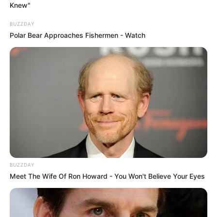
Knew"
állja ki a tények próbáját, mert a paktum jóval
összetettebb annál, mint amit Orbán Viktor és a
BUZZDAY
Fidesz kommunikációja sugallni próbál.
Polar Bear Approaches Fishermen - Watch
BUZZDAY
Meet The Wife Of Ron Howard - You Won't Believe Your Eyes