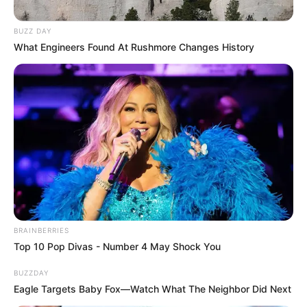
Posted
Friss hírek
BUZZ DAY
What Engineers Found At Rushmore Changes History
in
Magyar Péter ráolvasta a bujkáló
Orbánra az igazságot!Felmosta
a padlót Orbán Viktorral – Ez
eddig a legkeményebbkritika
by
Szerző
•
June 7, 2026
BRAINBERRIES
Top 10 Pop Divas - Number 4 May Shock You
BUZZDAY
Eagle Targets Baby Fox—Watch What The Neighbor Did Next