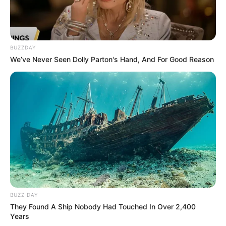
BUZZDAY
We’ve Never Seen Dolly Parton's Hand, And For Good Reason
BUZZ DAY
They Found A Ship Nobody Had Touched In Over 2,400
Years