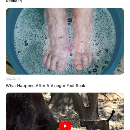
Really In.
BUZZDAY
What Happens After A Vinegar Foot Soak