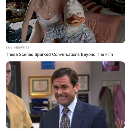
rendszert hozzon létre az Európai Unióban. A
csomag része a határon történő szűrés, a gyorsabb
eljárások, az ujjlenyomat- és adatkezelési
szabályok megerősítése, valamint a migrációs
nyomás alatt álló tagállamok támogatása.
BRAINBERRIES
Vagyis a paktum nem azt mondja, hogy Európa
These Scenes Sparked Conversations Beyond The Film
tárja ki a kapukat. Éppen ellenkezőleg: a rendszer
egyik fő üzenete az, hogy a belépés, az elbírálás, a
visszaküldés és a tagállamok közötti
tehermegosztás rendezettebb keretek közé
kerüljön.
Ezt lehet kevesellni. Lehet azt mondani, hogy még
szigorúbb rendszer kellene. Lehet azt mondani,
hogy Magyarország más modellt akar. De Magyar