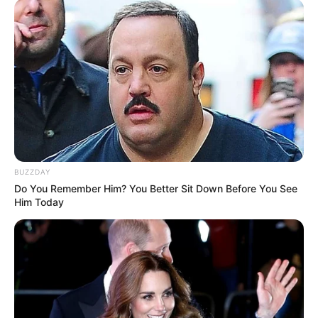
BUZZDAY
Do You Remember Him? You Better Sit Down Before You See
Him Today
Magyar Péter keményen nekiment Orbán Viktornak
a migrációs paktum miatt