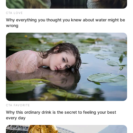
CTA LOVE
Why everything you thought you knew about water might be
wrong
Vác külterületén. A rendőrségi vizsgálat
megállapította, hogy a BMW-t vezető 19 éves
sofőr áttért a szemközti sávba, ezzel okozva a
tragikus ütközést. A fiatal sofőr ellen
CTA FAVORITE
büntetőeljárás indult, miközben Hunor hosszú
Why this ordinary drink is the secret to feeling your best
kórházi kezelésen esett át, és az állapota lassan
every day
javul.