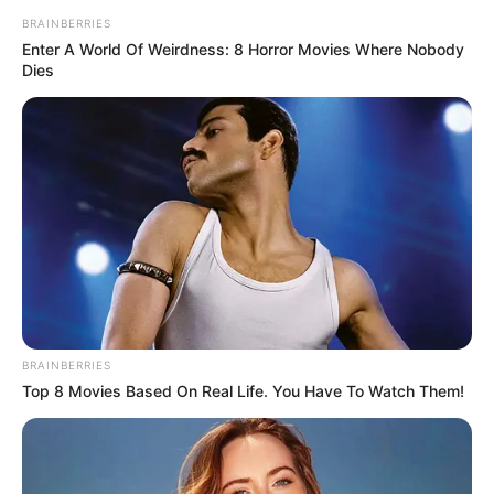
a mentők kórházba. A rendőrség az eset
BRAINBERRIES
körülményeit büntetőeljárás keretében vizsgálja.”
Enter A World Of Weirdness: 8 Horror Movies Where Nobody
Dies
BRAINBERRIES
Top 8 Movies Based On Real Life. You Have To Watch Them!