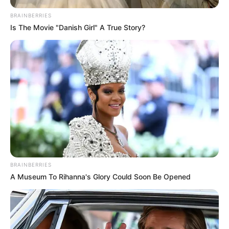
BRAINBERRIES
Is The Movie "Danish Girl" A True Story?
BRAINBERRIES
A Museum To Rihanna's Glory Could Soon Be Opened