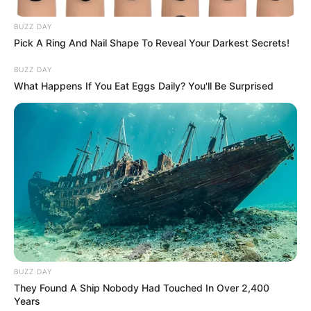
BUZZ DAY
Pick A Ring And Nail Shape To Reveal Your Darkest Secrets!
BUZZ DAY
What Happens If You Eat Eggs Daily? You'll Be Surprised
BUZZ DAY
They Found A Ship Nobody Had Touched In Over 2,400
Years