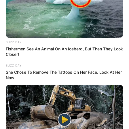
BUZZ DAY
Fishermen See An Animal On An Iceberg, But Then They Look
Closer!
BUZZ DAY
She Chose To Remove The Tattoos On Her Face. Look At Her
Now