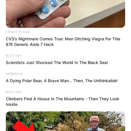
FRIDAY PLANS
CVS’s Nightmare Comes True: Men Ditching Viagra For This
87¢ Generic Aisle 7 Hack
BUZZ DAY
Scientists Just Shocked The World In The Black Sea!
HABERION
A Dying Polar Bear, A Brave Man… Then, The Unthinkable!
BUZZ DAY
Climbers Find A House In The Mountains - Then They Look
Inside