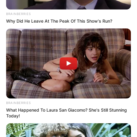
BRAINBERRIES
Posted
Friss hírek
Why Did He Leave At The Peak Of This Show's Run?
in
ITT a rendőrség nyilatkozata
Oszter Alexandra fiának
autóbalesetéről – Kiderült ki a
hibás…ÍME
by
Szerző
•
April 3, 2026
BRAINBERRIES
What Happened To Laura San Giacomo? She's Still Stunning
Today!