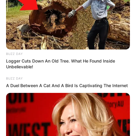
Szerző
More by Szerző
BUZZ DAY
Logger Cuts Down An Old Tree. What He Found Inside
Unbelievable!
BUZZ DAY
A Duel Between A Cat And A Bird Is Captivating The Internet
Post
Previous
Nex
Previous Article
Next Article
article:
artic
Most jött a megrázó
Majka nélkül vág bele
navigation
hír: belehalt a
az új életébe: Majoros
vérmérgezésbe a
Hajnalka 14 év után
csodálatos zenész
hozott sorsfordító
döntést