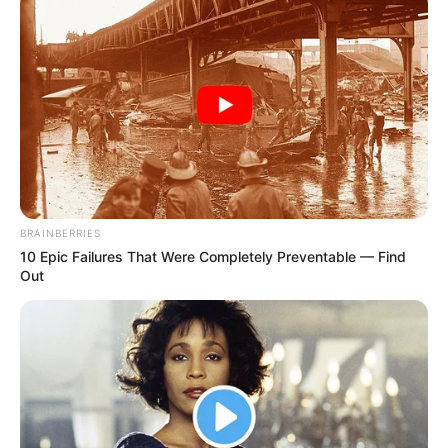
„Amikor végre rám nézett a műtét után, végtelen
hálát éreztem. Ilyenkor megáll az idő. Rögtön
letisztul, mi a fontos az életben. és mi nem” –
fogalmazott megrendülten az édesanya, aki a
háláját fejezte ki a mentősöknek és a Baleseti
Központ dolgozóinak.
A nagymama, Failoni Donatella is megszólalt az
ügyben a Blikk megkeresésére:
BRAINBERRIES
10 Epic Failures That Were Completely Preventable — Find
Out
„Imádkoztunk érte, és szerencsére
bizakodhatunk, jól sikerült a műtét. Kiengedték a
kórházból, már itthon van, a szomszéd szobában
gyógyul.”
A 19 éves sofőr volt a hibás