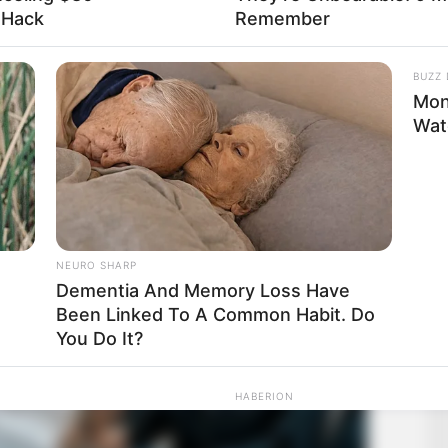
l Hack
Remember
BUZZ 
Mon
Wat
NEURO SHARP
Dementia And Memory Loss Have
Been Linked To A Common Habit. Do
You Do It?
HABERION
uppy - Watch What
6 Film Scenes That Sho