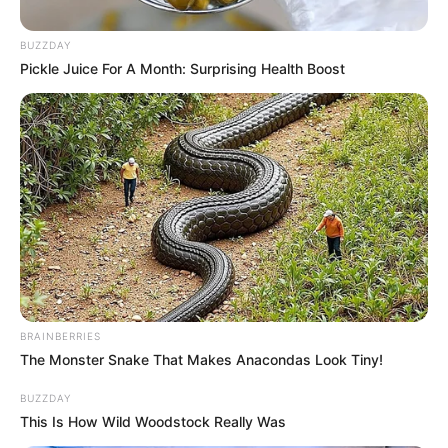
Posted
Friss hírek
BUZZDAY
Pickle Juice For A Month: Surprising Health Boost
in
Itt az igazság a Novák Katalin
botrányról! Varga Judit volt férje
borította a bilit. Megnevezte az
igazi felelősöket:
by
Szerző
•
November 23, 2025
BRAINBERRIES
The Monster Snake That Makes Anacondas Look Tiny!
BUZZDAY
This Is How Wild Woodstock Really Was