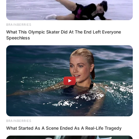
BRAINBERRIES
What This Olympic Skater Did At The End Left Everyone
Speechless
BRAINBERRIES
What Started As A Scene Ended As A Real-Life Tragedy