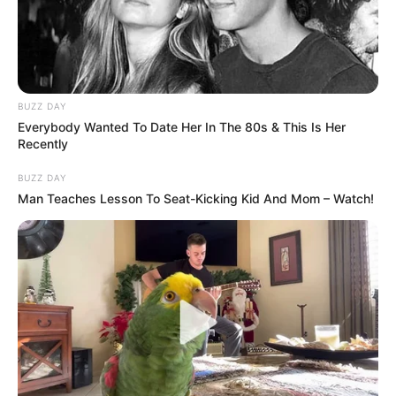
írta posztjában Varga Judit exférje.
BUZZ DAY
Everybody Wanted To Date Her In The 80s & This Is Her
Recently
BUZZ DAY
Man Teaches Lesson To Seat-Kicking Kid And Mom – Watch!