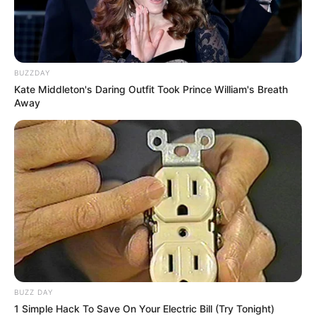
mindez valóban csak egy politikai termék, egy
cukormáz, ami csupán két célt szolgál, a
hatalomgyár működésének elfedését és az irdatlan
mértékű vagyonok megszerzését.
BUZZDAY
Kate Middleton's Daring Outfit Took Prince William's Breath
Away
BUZZ DAY
1 Simple Hack To Save On Your Electric Bill (Try Tonight)