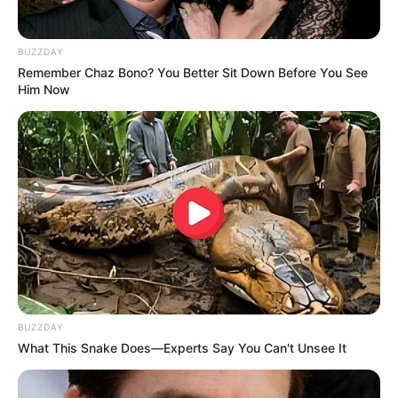
BUZZDAY
Remember Chaz Bono? You Better Sit Down Before You See
Him Now
BUZZDAY
What This Snake Does—Experts Say You Can't Unsee It