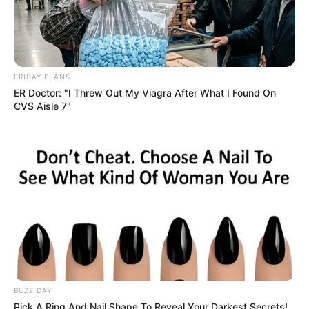
FRIDAY PLANS
ER Doctor: "I Threw Out My Viagra After What I Found On
CVS Aisle 7"
Szerző
More by Szerző
BUZZ DAY
Pick A Ring And Nail Shape To Reveal Your Darkest Secrets!