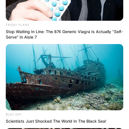
FRIDAY PLANS
Stop Waiting In Line: The 87¢ Generic Viagra Is Actually "Self-
Serve" In Aisle 7
BUZZ DAY
Scientists Just Shocked The World In The Black Sea!
Szintén lemondok a részben állami tulajdonú MBH