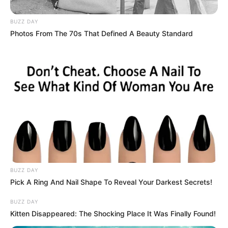
tusványosi beszédében, amelyet más nem
📉 FORDULAT A TISZA PÁRTNÁL – CSÖKKENT A
BUZZ DAY
TÁMOGATOTTSÁG A FRISS FELMÉRÉS SZERINT
Photos From The 70s That Defined A Beauty Standard
📊 Most így áll a TISZA és a Fidesz a friss felmérés
szerint
🚨 Friss! Súlyos lépést jelentett be a Fidesz, miután
elnémították képviselőjüket a parlamentben
💰 Mi történt? Belenyúl a parlament Magyar Péter
fizetésébe
Kategóriák
BUZZ DAY
Pick A Ring And Nail Shape To Reveal Your Darkest Secrets!
Friss hírek
BUZZ DAY
Művészek
Kitten Disappeared: The Shocking Place It Was Finally Found!
Természet