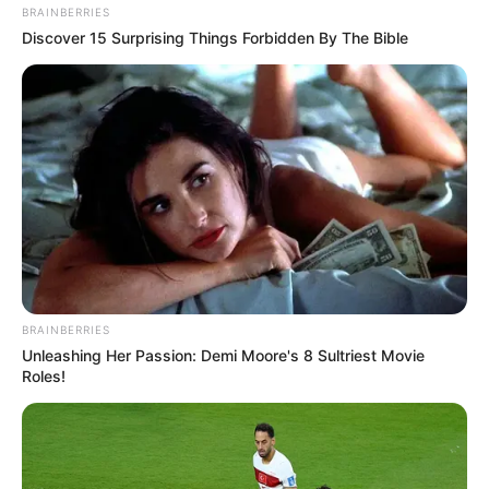
BRAINBERRIES
Discover 15 Surprising Things Forbidden By The Bible
A NER-es bűnözők is tudják, hogy vége van. Egyre
több hír jut el hozzánk külföldi befektetőktől, hogy
az orbáni maffia megkísérli értékesíteni a lopott
magyarországi vagyonelemeit (cégeket,
ingatlanokat, magántőkealapokban meglévő
részesedéseket).
BRAINBERRIES
Unleashing Her Passion: Demi Moore's 8 Sultriest Movie
Roles!