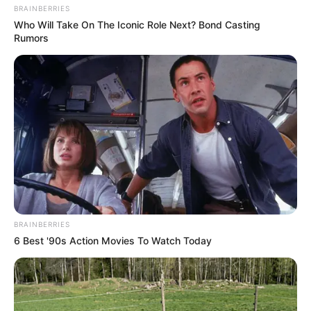
BRAINBERRIES
Who Will Take On The Iconic Role Next? Bond Casting
Rumors
Döbbenetes bejelentést tett Magyar Péter
BRAINBERRIES
6 Best '90s Action Movies To Watch Today