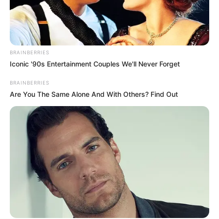
Posted
Friss hírek
in
BRAINBERRIES
Döbbenetes bejelentést tett
Iconic '90s Entertainment Couples We'll Never Forget
Magyar Péter
BRAINBERRIES
by
Szerző
•
January 12, 2026
Are You The Same Alone And With Others? Find Out