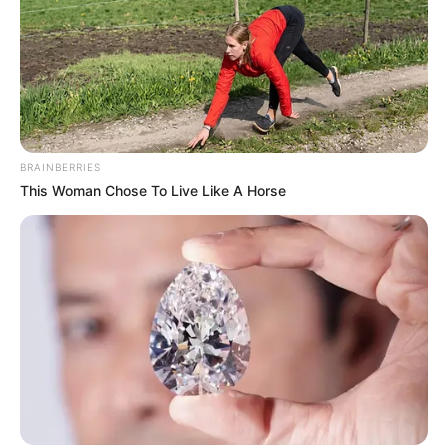
BRAINBERRIES
This Woman Chose To Live Like A Horse
Súlyos állításokat fogalmazott meg hétfő reggeli
Facebook-bejegyzésében
Tisza Párt
elnöke, aki
szerint az úgynevezett orbáni maffia már a
végjátékra készül, és megkísérli értékesíteni a
lopott magyarországi vagyonelemeket. Magyar
Péter úgy értesült, hogy cégek, ingatlanok,
valamint magántőkealapokban meglévő
részesedések kimentése zajlik, még a politikai
bukás előtt.