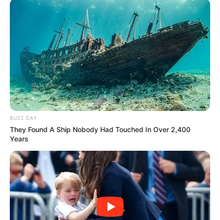
Történetek
Világ
Információ
BUZZ DAY
They Found A Ship Nobody Had Touched In Over 2,400
Adatvédelmi irányelvek
Years
Általános Szerződési Feltételek
Rólunk
Test Page