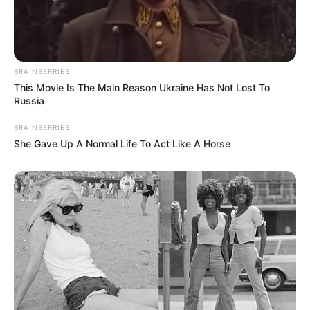
BRAINBERRIES
This Movie Is The Main Reason Ukraine Has Not Lost To
Post
Previous
Nex
Russia
Previous Article
Next Article
article:
artic
A sportoló édesanyja,
Óráink vannak hátra!
navigation
BRAINBERRIES
Klára teljesen összetört
Érkezik az év
She Gave Up A Normal Life To Act Like A Horse
a gyásztól.
hidegfrontja! Brutális,
ami jön! EZEKBEN a
megyékben hó is eshet:
Legutóbbi cikkek
🔎 Tarjányi Péter olyat vett észre Orbán Viktor