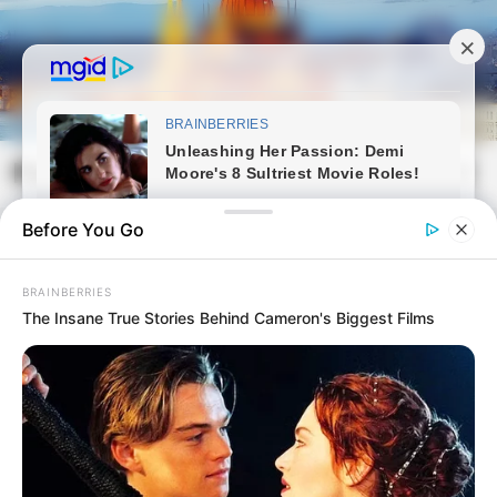
Skip
to
content
Magyarvilag.com
Mai
Open
Men
Search
Before You Go
BRAINBERRIES
The Insane True Stories Behind Cameron's Biggest Films