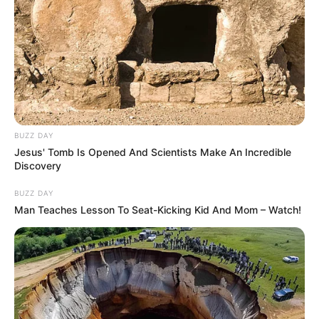
Imádta a gyerekeit, kislányával, Mancival igazi apa-
lánya szerelem volt köztük, ő ment érte, értük
minden nap az óvodába, bölcsibe, Mancika volt a
mindene!
Újév első napján még beszélt a nagymamájával,
BUZZ DAY
neki mondta, hogy utána engem hív, de hiába
Jesus' Tomb Is Opened And Scientists Make An Incredible
vártam. De gondoltam, hogy biztosan elment egy
Discovery
nagyot bulizni, iszogatott, másnapos, ezért egy
BUZZ DAY
darabig nem aggódtunk Ivettel.
Man Teaches Lesson To Seat-Kicking Kid And Mom – Watch!
De amikor még mindig folyamatosan kikapcsoltat
jelzett a telefonja negyedikén, már oda mentem
kocsival a lakásához, Ivett (Szigligeti Ivett, a szerk.)
is volt ott, a szomszédok mondták, hogy a kutya