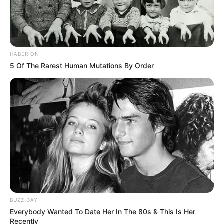
HABERION
5 Of The Rarest Human Mutations By Order
BUZZ DAY
Everybody Wanted To Date Her In The 80s & This Is Her
Recently