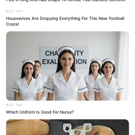
BUZZ DAY
Housewives Are Dropping Everything For This New Football
Craze!
Csak egy dologba tudok kapaszkodni, abba, hogy
Miki az édesapjához ment
BUZZ DAY
– kezdte megtört hangon Klára asszony a Borsnak.
Which Uniform Is Good For Nurse?
Majd így folytatta: