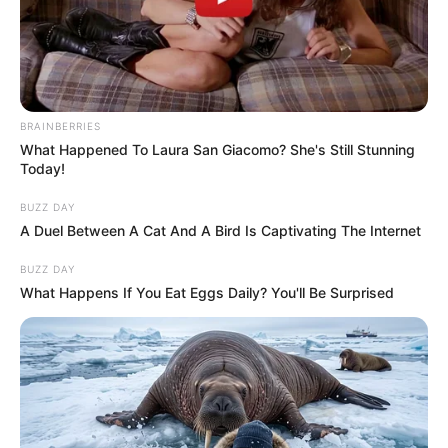
Posted
Friss hírek
in
A sportoló édesanyja, Klára
teljesen összetört a gyásztól.
BRAINBERRIES
What Happened To Laura San Giacomo? She's Still Stunning
Today!
by
Szerző
•
January 11, 2026
BUZZ DAY
A Duel Between A Cat And A Bird Is Captivating The Internet
BUZZ DAY
What Happens If You Eat Eggs Daily? You'll Be Surprised