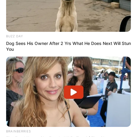
BUZZ DAY
Dog Sees His Owner After 2 Yrs What He Does Next Will Stun
You
BRAINBERRIES