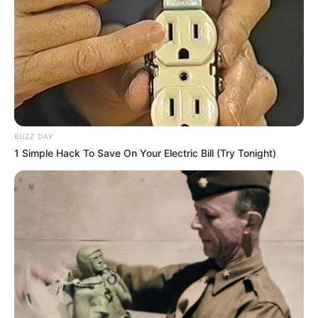
BUZZ DAY
1 Simple Hack To Save On Your Electric Bill (Try Tonight)
“Amikor az édesapját (Dudás Istvánt) elvesztettük,
amit még mostanra sem hevertem ki, akivel 38 éven
át szerettük egymást, azt hittem, ennél nagyobb