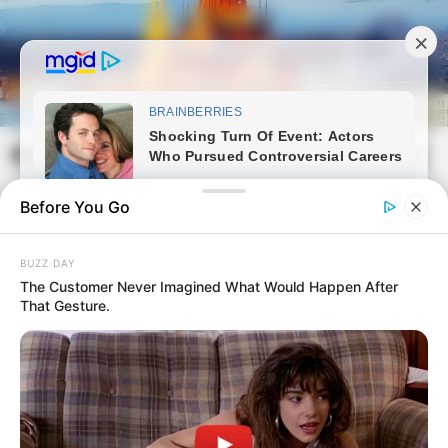
Skip
to
content
Magyarvilag.com
Mai
Open
Men
Search
Before You Go
BUZZ DAY
The Customer Never Imagined What Would Happen After
That Gesture.