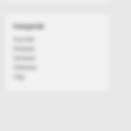
Kategóriák
Friss hírek
Művészek
Természet
Történetek
Világ