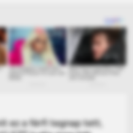
t ez a férfi tegnap tett,