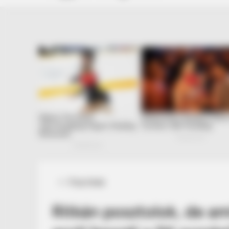
Posted
Friss hírek
in
Ritkán posztolok, de ami