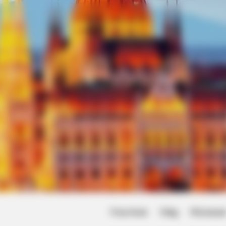
Friss hírek
Világ
Művésze