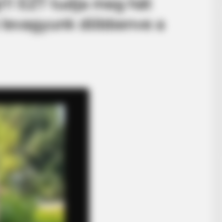
g!!! EZT tudja meg hát
 levagyunk döbbenve a