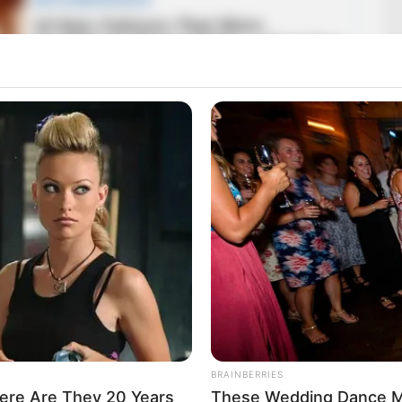
rem balra, index, parkolás. Gyula 2-3 autóval
er… Mire feleszméltünk: a Gyula előtti autó vezetője
BRAINBERRIES
ere Are They 20 Years
These Wedding Dance M