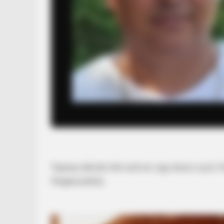
Tegnap délután két autóval, egy klassz nyolc f
Megbeszéltük,