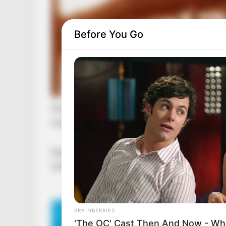
Before You Go
Simontornyán ebédelünk. Mi mentünk elől, étte
mögöttünk.
Egyszer csak dudálás….még egyszer, még egysz
nem
BRAINBERRIES
'The OC' Cast Then And Now - Wh