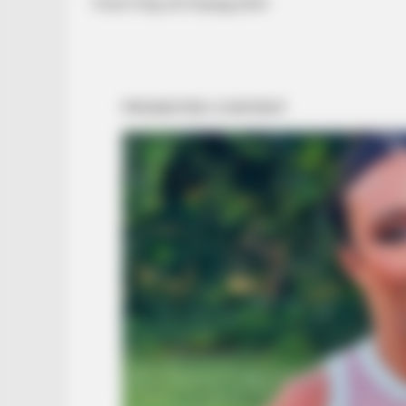
Oszd meg ezt bejegyzést!
BRAINBERRIES
The Best Tarantino Movie Yet