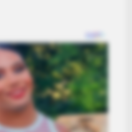
CTA 
Why
kne