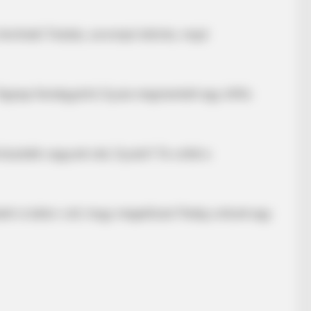
 lévőnek) Tolatás, sorompó letörés, majd
 Tegnap Kerekgyártó Gyula megmentett egy ötfős
 büszkék vagyunk rád, Gyula!!! Te voltál a
et to feeling your best
edni is bátor volt, hogy megelőzze! Pedig voltunk egy
BRAINBERRIES
Enter A World Of Weirdness: 8 Horror
Movies Where Nobody Dies