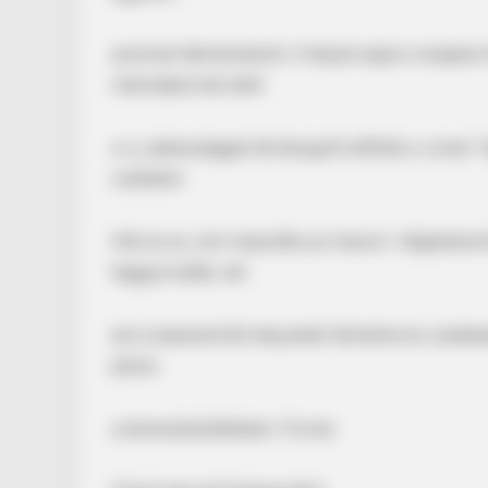
azonnal hátratolatott, h helyet adjon a bajban
másodpercek alatt
x+y sebességgel átrobogott előttük a vonat.
családot.
Hát ez az, ami inspirálta az írásom. Végtelenül
CTA LOVE
leggyorsabb, aki
Why this ordinary drink is the secr
every day
ezt a katasztrófa helyzetet felmérte és cselek
páran
a kereszteződésben. Forrás