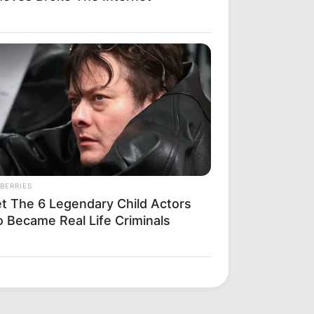
BERRIES
t The 6 Legendary Child Actors
 Became Real Life Criminals
ty: 6 Celebrity Stories You Won't