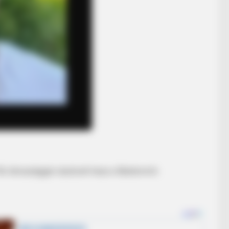
ős társasággal utaztunk haza a Balatonról.