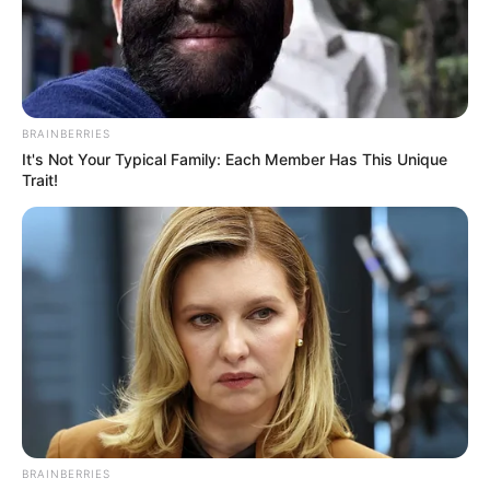
BRAINBERRIES
It's Not Your Typical Family: Each Member Has This Unique
Trait!
A helyszínen mentőegységek, rendőrök,
katasztrófavédők dolgoznak. A
katasztrófavédelem négy speciális gépjárművet
vezényelt a helyszínre. A főutat lezárták, a
forgalmat elterelték.
BRAINBERRIES