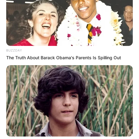
BUZZDAY
The Truth About Barack Obama's Parents Is Spilling Out
Szerző
More by Szerző