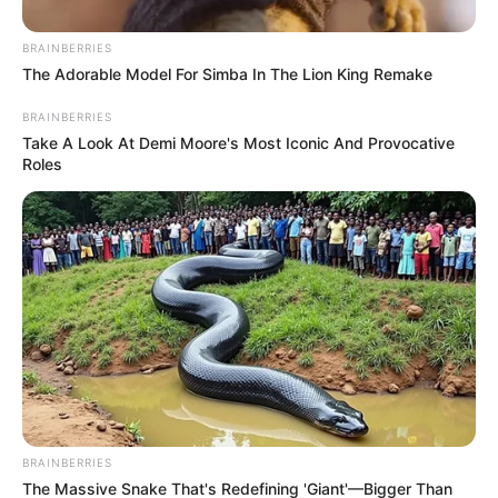
BRAINBERRIES
The Adorable Model For Simba In The Lion King Remake
BRAINBERRIES
Take A Look At Demi Moore's Most Iconic And Provocative
Roles
Kijevi idő szerint 19 órakor érkezett bejelentés a
katasztrófavédelemhez arról, hogy a Munkács-
Rohatyin H-09 jelű, országos jelentőségű főúton
mintegy harminc méteres szakaszon Taracköz és
BRAINBERRIES
The Massive Snake That's Redefining 'Giant'—Bigger Than
Bedőháza között leomlott a Tarac folyón átívelő