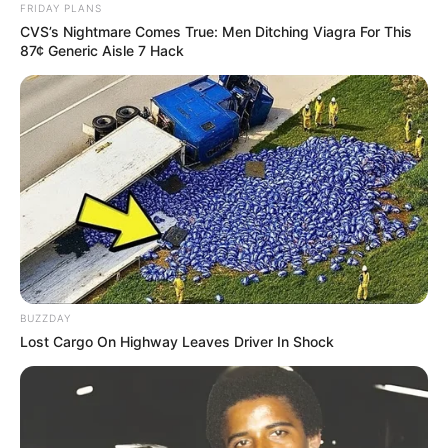
FRIDAY PLANS
CVS’s Nightmare Comes True: Men Ditching Viagra For This
87¢ Generic Aisle 7 Hack
BUZZDAY
Lost Cargo On Highway Leaves Driver In Shock