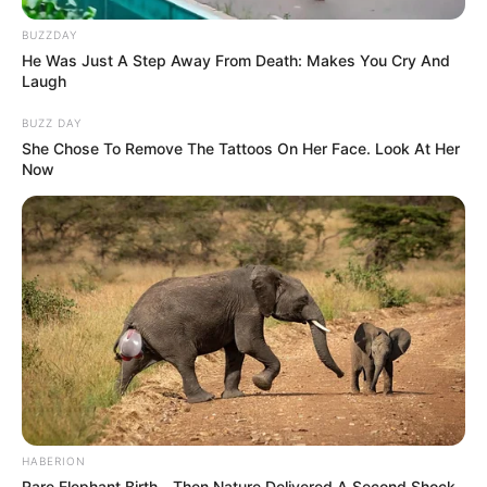
BUZZDAY
He Was Just A Step Away From Death: Makes You Cry And
Laugh
BUZZ DAY
She Chose To Remove The Tattoos On Her Face. Look At Her
Now
HABERION
Rare Elephant Birth—Then Nature Delivered A Second Shock