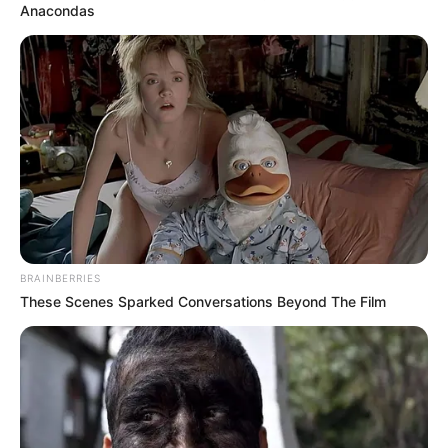
Anacondas
közúti híd. Ennek következtében egy dömper és
egy személyautó a mélybe zuhant.
A közzétett információ szerint három ember sérült
meg, köztük két gyerek. A sérülteket kórházba
szállították.
BRAINBERRIES
These Scenes Sparked Conversations Beyond The Film