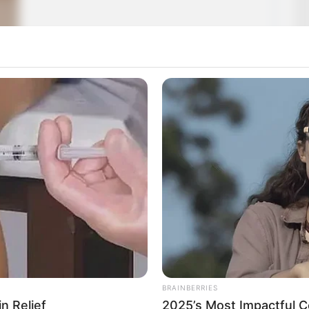
en fog feltűnni most csütörtökön,
karakterét, egy dolog biztosan nem fog elmaradni:
BRAINBERRIES
in Relief
2025’s Most Impactful Ce