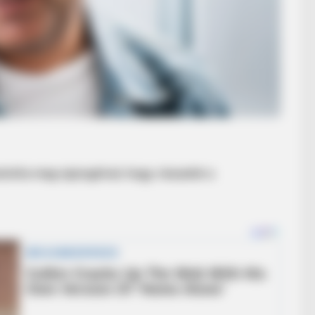
otta meg rajongóival, hogy visszatér a