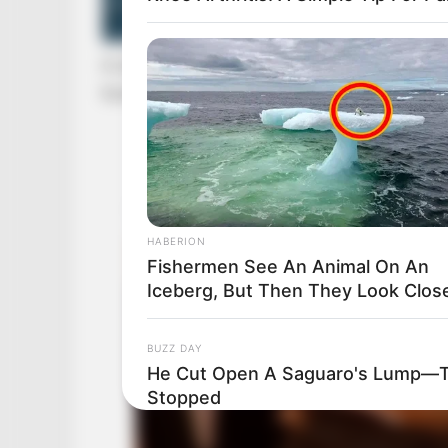
A showman még egy rövid részletet is megmut
fordulatok, veszekedések és nevetés egyaránt
HABERION
Fishermen See An Animal On An
Iceberg, But Then They Look Close
BUZZ DAY
He Cut Open A Saguaro's Lump—T
Stopped