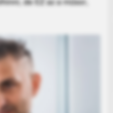
hinni, de EZ az a műsor,