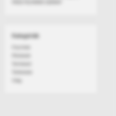
FRISS FELMÉRÉS SZERINT
Kategóriák
Friss hírek
Művészek
Természet
Történetek
Világ