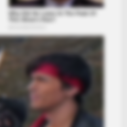
BUZZ DAY
BUZZ 
Tiny Dog Thrown Into A Lion's Cage,
Rem
Then The Lion Smells Him
To 
RADAR MEDIA
She Chose To Remove Th
Her Now
t He Found Inside