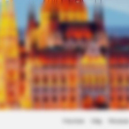
Friss hírek
Világ
Művésze