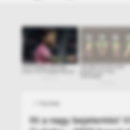
Posted
Friss hírek
in
Itt a nagy bejelentés! 