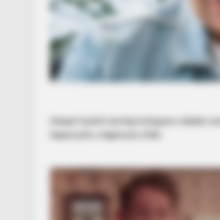
Gáspár Győző nemrég Instagram-oldalán oszt
képernyőre, méghozzá a Dikh