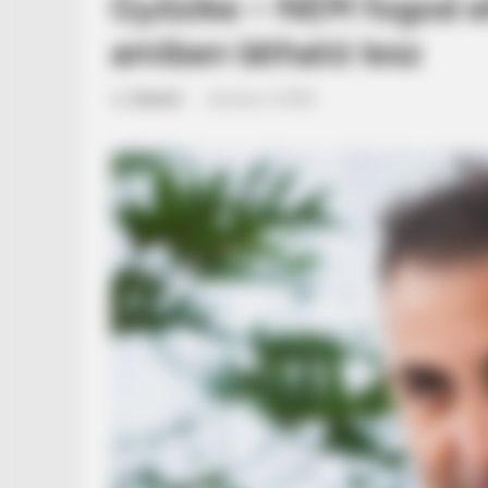
Győzike – NEM fogod el
amiben látható lesz
by
Szerző
•
January 5, 2026