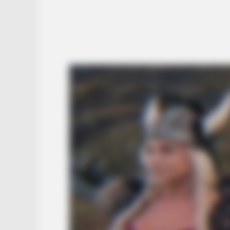
BUZZ DAY
Malia Obama's Transformation Is A
Sight To See
BUZZ DAY
300-Year-Old Tree Cut Open—Wha