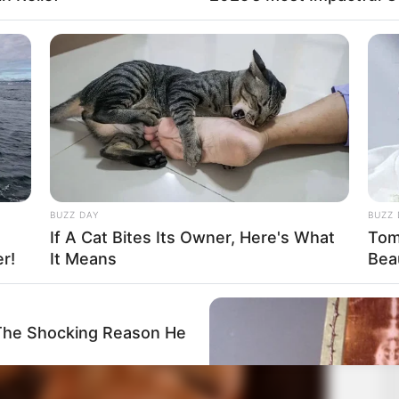
atott az adásból, amiben lesznek izgalmas
.
BUZZ DAY
BUZZ 
If A Cat Bites Its Owner, Here's What
Tom
r!
It Means
Bea
he Shocking Reason He