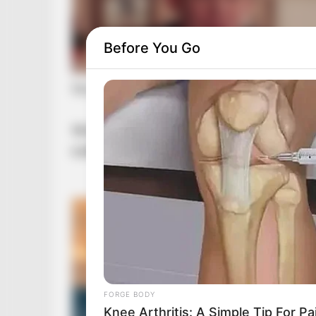
Before You Go
TV napi realityjében, a Legyél szerencsés!-b
19.55-től. Ahogyan már megszokhattuk az ő 
a jóízű humor.
FORGE BODY
Knee Arthritis: A Simple Tip For Pa