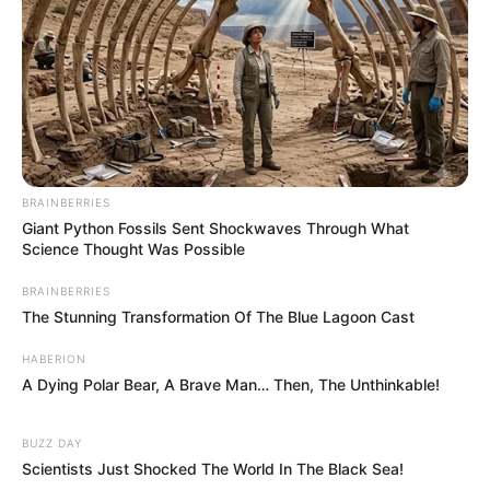
Post
article:
artic
Magyar Péter újévi
Mi köze a Fricska
navigation
beszéde: 2026-ban
együttesnek Tóth Gabi
arról kell döntenünk,
válásához?
hogyan akarunk élni
Határozott,
konfliktusokat nyíltan
vállaló, ugyanakkor
BRAINBERRIES
Giant Python Fossils Sent Shockwaves Through What
történelmi
Science Thought Was Possible
párhuzamokra épülő
újévi beszédet tartott
BRAINBERRIES
The Stunning Transformation Of The Blue Lagoon Cast
Magyar Péter, a Tisza
Párt elnöke, aki szerint
HABERION
2026 nem egyszerűen
A Dying Polar Bear, A Brave Man… Then, The Unthinkable!
egy újabb parlamenti
választás éve lesz,
BUZZ DAY
hanem sorsfordító
Scientists Just Shocked The World In The Black Sea!