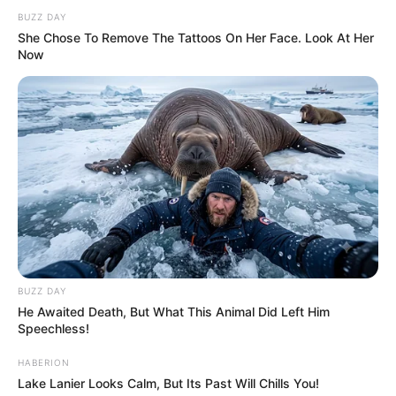
népszavazás arról,
BUZZ DAY
milyen országban
She Chose To Remove The Tattoos On Her Face. Look At Her
akarnak élni a
Now
magyarok. A több mint
negyedórás beszédet a
politikus a YouTube-on
és a Facebookon
közvetítette, egyes
hangsúlyos részeit
pedig már december
31-én nyilvánosságra
hozta. Magyar Péter
már a beszéd elején
BUZZ DAY
He Awaited Death, But What This Animal Did Left Him
világossá tette: nem
Speechless!
ünnepi köszöntőt,
hanem figyelmeztetést
HABERION
Lake Lanier Looks Calm, But Its Past Will Chills You!
kíván megfogalmazni.