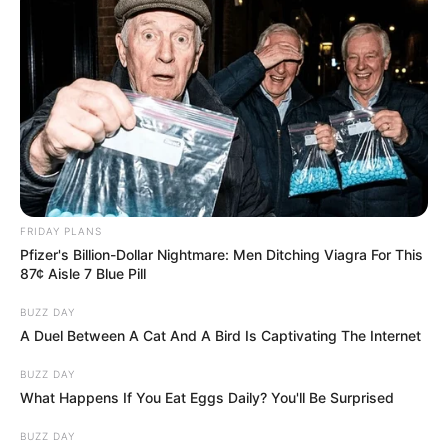
FRIDAY PLANS
Pfizer's Billion-Dollar Nightmare: Men Ditching Viagra For This
87¢ Aisle 7 Blue Pill
BUZZ DAY
A Duel Between A Cat And A Bird Is Captivating The Internet
BUZZ DAY
What Happens If You Eat Eggs Daily? You'll Be Surprised
BUZZ DAY