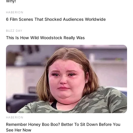
Why!
gondolkodást. Ezek a
dátumok: 1526, 1848,
HABERION
1867, 1956 és 1989.
6 Film Scenes That Shocked Audiences Worldwide
Mohács kapcsán
BUZZ DAY
hangsúlyozta: a magyar
This Is How Wild Woodstock Really Was
történelem egyik
legfájóbb tanulsága,
hogy a háború mindig
pusztítást hoz, ezért
nemzeti egyetértésnek
kell lennie abban, hogy
Magyarország
kimaradjon minden
fegyveres
konfliktusból. Ígéretet
HABERION
tett arra, hogy egy
Remember Honey Boo Boo? Better To Sit Down Before You
See Her Now
Tisza-kormány idején