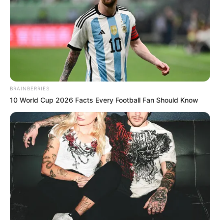
BRAINBERRIES
10 World Cup 2026 Facts Every Football Fan Should Know
Döbbenetes bejelentést tett Magyar Péter: Az
orbáni maffia megkísérli értékesíteni a lopott
magyarországi vagyonelemeit.