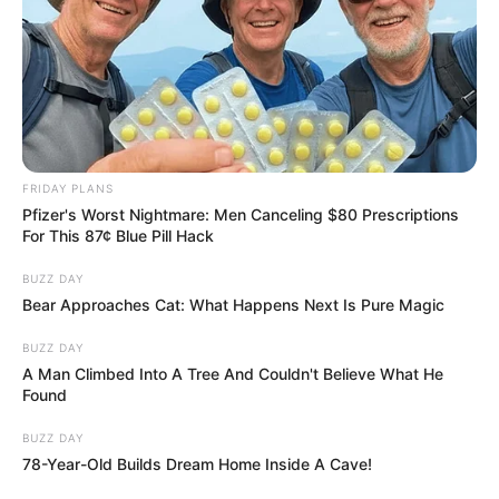
FRIDAY PLANS
Pfizer's Worst Nightmare: Men Canceling $80 Prescriptions
For This 87¢ Blue Pill Hack
BUZZ DAY
Bear Approaches Cat: What Happens Next Is Pure Magic
BUZZ DAY
A Man Climbed Into A Tree And Couldn't Believe What He
Found
BUZZ DAY
78-Year-Old Builds Dream Home Inside A Cave!