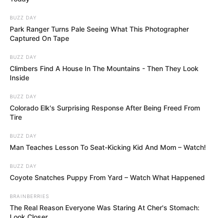
BUZZ DAY
Park Ranger Turns Pale Seeing What This Photographer
Captured On Tape
BUZZ DAY
Climbers Find A House In The Mountains - Then They Look
Inside
BUZZ DAY
Colorado Elk's Surprising Response After Being Freed From
Tire
BUZZ DAY
Man Teaches Lesson To Seat-Kicking Kid And Mom – Watch!
BUZZ DAY
Coyote Snatches Puppy From Yard – Watch What Happened
BRAINBERRIES
The Real Reason Everyone Was Staring At Cher's Stomach:
Look Closer