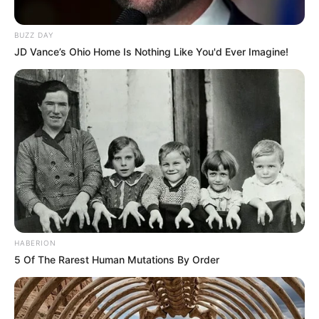
BUZZ DAY
JD Vance’s Ohio Home Is Nothing Like You'd Ever Imagine!
Szerző
More by Szerző
HABERION
5 Of The Rarest Human Mutations By Order
Previous
Nex
Previous Article
Next Article