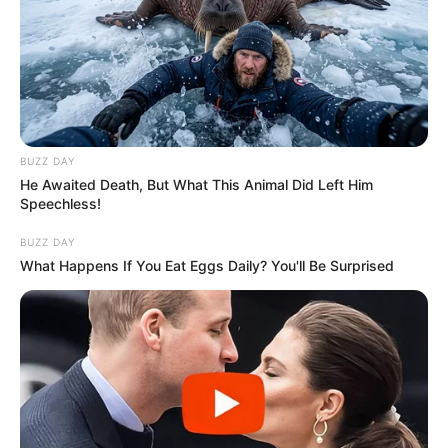
BUZZ DAY
He Awaited Death, But What This Animal Did Left Him
Speechless!
BUZZ DAY
What Happens If You Eat Eggs Daily? You'll Be Surprised