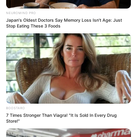
NEUROMIND PRO
Japan's Oldest Doctors Say Memory Loss Isn't Age: Just
Stop Eating These 3 Foods
BOOSTARO
7 Times Stronger Than Viagra! "It Is Sold In Every Drug
Store!"
Szerző
More by Szerző