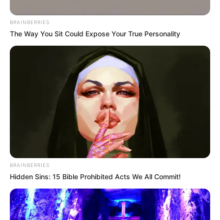
Posted
Friss hírek
BRAINBERRIES
The Way You Sit Could Expose Your True Personality
in
Ilyet még nem láttál – Így
ünnepelte a kislánya
születésnapját Krausz Gábor…
ÍME a fotók
by
Szerző
•
December 30, 2025
BRAINBERRIES
Hidden Sins: 15 Bible Prohibited Acts We All Commit!