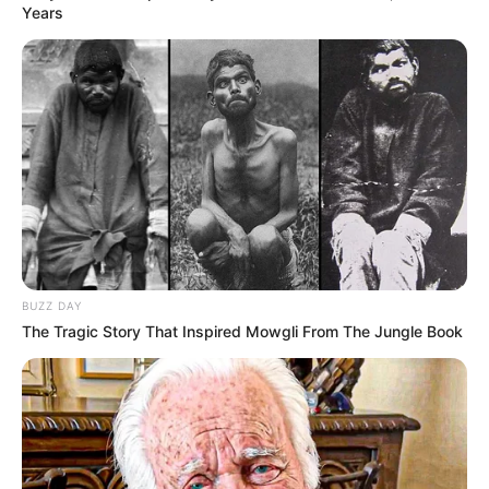
Years
BUZZ DAY
The Tragic Story That Inspired Mowgli From The Jungle Book