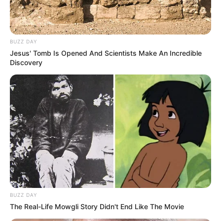
Természet
Történetek
BUZZ DAY
Világ
Jesus' Tomb Is Opened And Scientists Make An Incredible
Discovery
Információ
Adatvédelmi irányelvek
Általános Szerződési Feltételek
Rólunk
BUZZ DAY
Test Page
The Real-Life Mowgli Story Didn't End Like The Movie