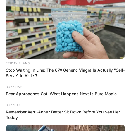
Post
Previous
Nex
Previous Article
Next Article
FRIDAY PLANS
article:
artic
Fejes Tamás belépett a
ITT a Tisza karácsonyi
navigation
Stop Waiting In Line: The 87¢ Generic Viagra Is Actually "Self-
lányos apák táborába –
meglepetése – Magyar
Serve" In Aisle 7
Gratulálunk és sok
Péter bejelentette azt,
BUZZ DAY
boldog percet
amire évek óta várnak a
Bear Approaches Cat: What Happens Next Is Pure Magic
kívánunk!
magyarok
BUZZDAY
Remember Kerri-Anne? Better Sit Down Before You See Her
Today
Legutóbbi cikkek