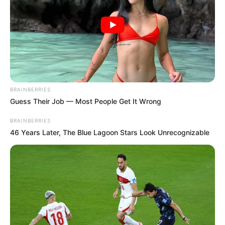
Gabi ezenkívül a kislányukat is felköszöntötte
vasárnap, ugyanis Hannaróza négyéves lett. Egy
sokat sejtető posztban árulta el, hogy nehéz hetük
volt, mivel kórházba is került a kislány. Szerencsére
már jobban van, s alig várta, hogy az apukájával
együtt ünnepelhessenek.
BRAINBERRIES
Guess Their Job — Most People Get It Wrong
BRAINBERRIES
46 Years Later, The Blue Lagoon Stars Look Unrecognizable