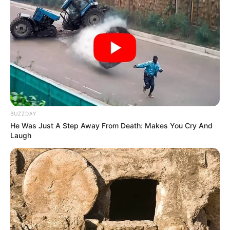
⚠️ Veszélyre figyelmeztet Tarjányi Péter: már nincs
idő várni!
🚨 Magyar Péter azonnal eltávolította Nagy Mártont –
komoly változás jöhet
✨ Fordulat: Magyar Péter hirtelen jó hírt jelentett be!
🚨 Kezdeményezték Pócs János mentelmi jogának
felfüggesztését – komoly ügy került elő
BUZZDAY
🔎 Tarjányi Péter olyat vett észre Orbán Viktor
He Was Just A Step Away From Death: Makes You Cry And
tusványosi beszédében, amelyet más nem
Laugh
Kategóriák
Friss hírek
Művészek