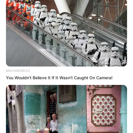
BRAINBERRIES
You Wouldn't Believe It If It Wasn't Caught On Camera!