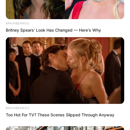
BRAINBERRIES
Britney Spears' Look Has Changed — Here's Why
BRAINBERRIES
Too Hot For TV? These Scenes Slipped Through Anyway