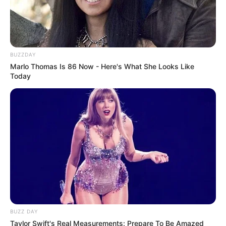
BUZZDAY
Marlo Thomas Is 86 Now - Here's What She Looks Like
Today
BUZZ DAY
Taylor Swift's Real Measurements: Prepare To Be Amazed