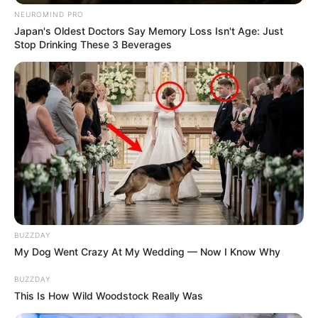
NEUROMIND PRO
Japan's Oldest Doctors Say Memory Loss Isn't Age: Just
Stop Drinking These 3 Beverages
BUZZDAY
My Dog Went Crazy At My Wedding — Now I Know Why
BUZZDAY
This Is How Wild Woodstock Really Was