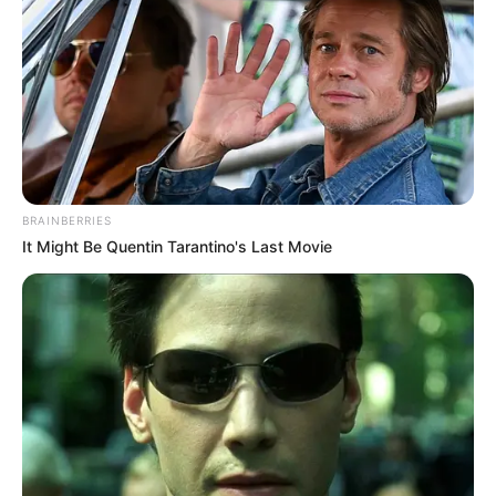
Mint ismert, a Digitális Polgári Körök tagjai
másodszor is kiléptek az online térből, hogy
BRAINBERRIES
személyesen találkozzanak egy nagyszabású
It Might Be Quentin Tarantino's Last Movie
eseményen.