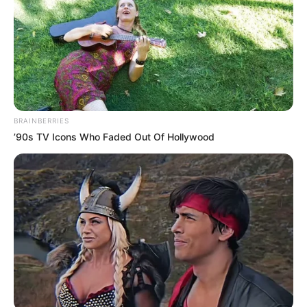
Két órára megtelt a Bécsi Kapu tér. A helyszínen
szívecske alakú és Magyarország színeiben
díszített mézeskalácsot, illetve forró teát, forralt
bort és zsíros kenyeret kínálnak. Emellett a Tisza
Shop is nyitva van, ahol különböző termékeket
lehet vásárolni.
BRAINBERRIES
’90s TV Icons Who Faded Out Of Hollywood