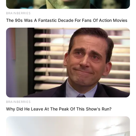
BRAINBERRIES
The 90s Was A Fantastic Decade For Fans Of Action Movies
Az Olimpiai Sportparkban gyűltek össze, ahol
többek között Szijjártó Péter külügyminiszter is
beszédet mondott, és Orbán Viktor kormányfő is
részt vett egy beszélgetésen.
BRAINBERRIES
Why Did He Leave At The Peak Of This Show's Run?
Eközben ellenfelük, a Tisza Párt, délután kettőtől
szintén Győrben tart egy utcafórumot a Bécsi Kapu
téren. Magyar Péter egy mai posztjában így