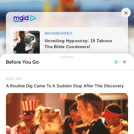
Skip
to
content
Magyarvilag.com
Mai
Open
Men
Search
Before You Go
BUZZ DAY
A Routine Dig Came To A Sudden Stop After This Discovery