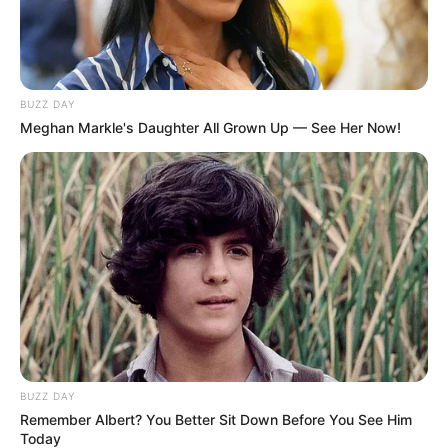
BUZZ DAY
Meghan Markle's Daughter All Grown Up — See Her Now!
BUZZ DAY
Remember Albert? You Better Sit Down Before You See Him
Today