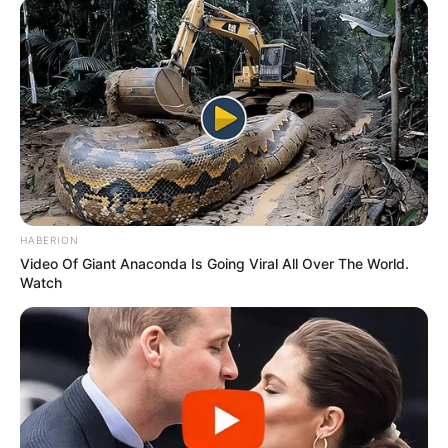
HABERION
Video Of Giant Anaconda Is Going Viral All Over The World.
Watch
Szily Nóra válaszára sem kellett sokat várni, a
műsorvezető elvált anyaként szólította meg Varga
Juditot, és feltette a kérdést: vajon a gyerekek
érdekét szolgálja-e, ha ilyen módon minősíti
nyilvánosan az édesapjukkal készült beszélgetést.