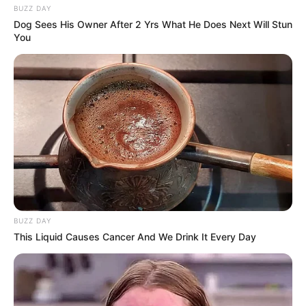
BUZZ DAY
Dog Sees His Owner After 2 Yrs What He Does Next Will Stun
You
BUZZ DAY
This Liquid Causes Cancer And We Drink It Every Day