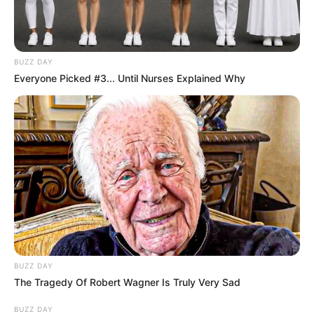
BUZZ DAY
Everyone Picked #3... Until Nurses Explained Why
BUZZ DAY
The Tragedy Of Robert Wagner Is Truly Very Sad
BUZZ DAY