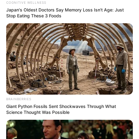
COGNITIVE WELLNESS
Japan's Oldest Doctors Say Me​mory Lo​ss Isn't Age: Just
Stop Eating These 3 Foods
BRAINBERRIES
Giant Python Fossils Sent Shockwaves Through What
Science Thought Was Possible