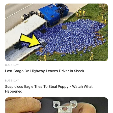
levelet azzal zárta:
„Én nyitott vagyok. Tisztelettel
– Szily Nóra”
.
BUZZ DAY
Lost Cargo On Highway Leaves Driver In Shock
BUZZ DAY
Suspicious Eagle Tries To Steal Puppy - Watch What
Happened