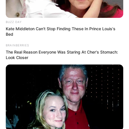
BUZZ DAY
Kate Middleton Can't Stop Finding These In Prince Louis's
Bed
BRAINBERRIES
The Real Reason Everyone Was Staring At Cher's Stomach:
Look Closer
Szerző
More by Szerző