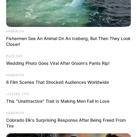
HABERION
Fishermen See An Animal On An Iceberg, But Then They Look
Closer!
BUZZ DAY
Wedding Photo Goes Viral After Groom's Pants Rip!
HABERION
6 Film Scenes That Shocked Audiences Worldwide
LIFE360 TIPS
This "Unattractive" Trait Is Making Men Fall In Love
HABERION
Colorado Elk's Surprising Response After Being Freed From
Tire