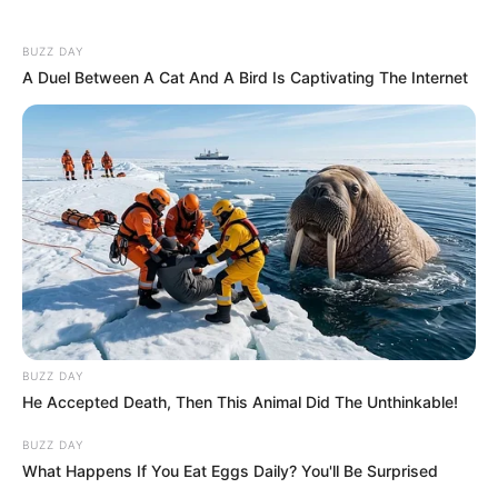
BUZZ DAY
A Duel Between A Cat And A Bird Is Captivating The Internet
BUZZ DAY
He Accepted Death, Then This Animal Did The Unthinkable!
BUZZ DAY
What Happens If You Eat Eggs Daily? You'll Be Surprised
Szily Nóra azonban a következőt írta, feltehetően