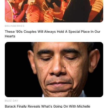
Posted
Friss hírek
in
BRAINBERRIES
„Hányinger” – Így reagált Varga
These '90s Couples Will Always Hold A Special Place In Our
Judit Magyar Péter karácsonyi
Hearts
beszélgetésére Szily Nórával
by
Szerző
•
December 28, 2025
BUZZ DAY
Barack Finally Reveals What's Going On With Michelle