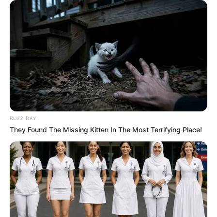
egyfajta válaszként:
“Elég volt! Jobb a
méltóságteljes csend, mint a méltatlan zajongás…
Legyen békességünk”
– mely gondolatokat
feltehetően minden olyan embernek szánt, aki a
téma kapcsán esetleg úgy gondolja magáról, hogy
túlzásba esett.
BUZZ DAY
They Found The Missing Kitten In The Most Terrifying Place!