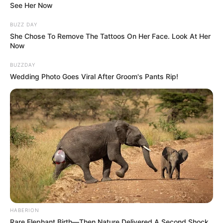
See Her Now
BUZZ DAY
She Chose To Remove The Tattoos On Her Face. Look At Her
Now
BUZZDAY
Wedding Photo Goes Viral After Groom's Pants Rip!
HABERION
Rare Elephant Birth—Then Nature Delivered A Second Shock