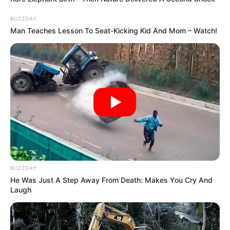
BUZZDAY
Man Teaches Lesson To Seat-Kicking Kid And Mom – Watch!
BUZZDAY
He Was Just A Step Away From Death: Makes You Cry And
Laugh