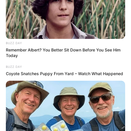
Kategóriák
Friss hírek
Művészek
Természet
BUZZ DAY
Remember Albert? You Better Sit Down Before You See Him
Történetek
Today
Világ
BUZZ DAY
Coyote Snatches Puppy From Yard – Watch What Happened
Információ
Adatvédelmi irányelvek