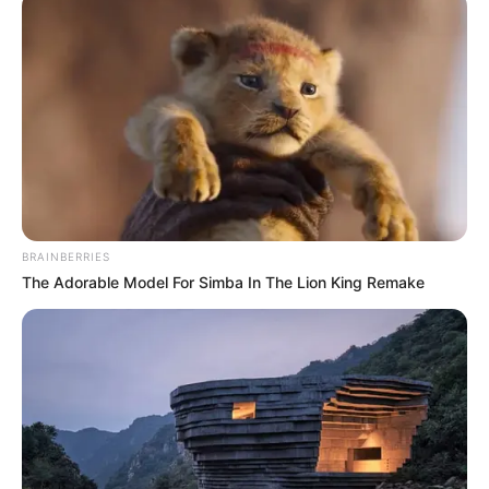
BRAINBERRIES
The Adorable Model For Simba In The Lion King Remake
Az, hogy beszálltam az egyik haverom mellé
főiskolás koromban az autóba. Nagyon régen volt,