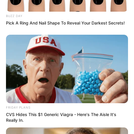
Szerző
BUZZ DAY
Pick A Ring And Nail Shape To Reveal Your Darkest Secrets!
More by Szerző
Post
Previous
Nex
Previous Article
Next Article
article:
artic
Havazik
ITT a Tisza karácsonyi
navigation
Magyarországon! Már
meglepetése – Magyar
FRIDAY PLANS
10 cm hó esett
Péter bejelentette azt,
CVS Hides This $1 Generic Viagra - Here's The Aisle It's
amire évek óta várnak a
Really In.
magyarok