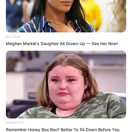
BUZZDAY
Meghan Markle's Daughter All Grown Up — See Her Now!
HABERION
Remember Honey Boo Boo? Better To Sit Down Before You