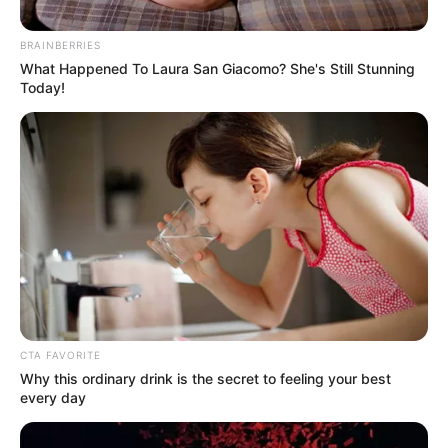
BRAINBERRIES
Posted
Friss hírek
What Happened To Laura San Giacomo? She's Still Stunning
Today!
in
Hatalmas baleset! Frontálisan
ütközött egy kamionnal a
magyar énekes, itt vannak a
részletek
by
Szerző
•
December 27, 2025
CTA FAVORITE
Why this ordinary drink is the secret to feeling your best
every day