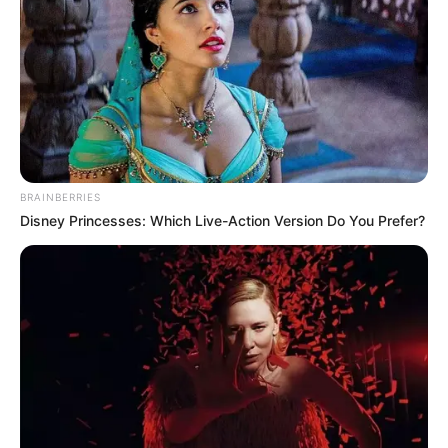
BRAINBERRIES
Disney Princesses: Which Live-Action Version Do You Prefer?
A bejelentés meglepte a közönséget, aki már
régóta figyelemmel kísérte a pár kapcsolatát,
amely mindig is példaként szolgált a fiatalok
számára. Sokak számára Hajnalka mindig is a