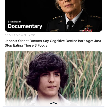
Kategóriák
Friss hírek
COGNITIVE WELLNESS
Művészek
Japan's Oldest Doctors Say Cognitive Decline Isn't Age: Just
Stop Eating These 3 Foods
Természet
Történetek
Világ
Információ