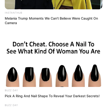
INSTANTHUB
Melania Trump Moments We Can't Believe Were Caught On
Camera
Szerző
More by Szerző
BUZZ DAY
Post
Previous
Nex
Pick A Ring And Nail Shape To Reveal Your Darkest Secrets!
Previous Article
Next Article
article:
artic
Magyar Péter:Áruló
Havazik
navigation
BUZZ DAY