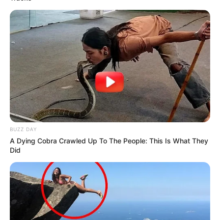
BUZZ DAY
A Dying Cobra Crawled Up To The People: This Is What They
Did