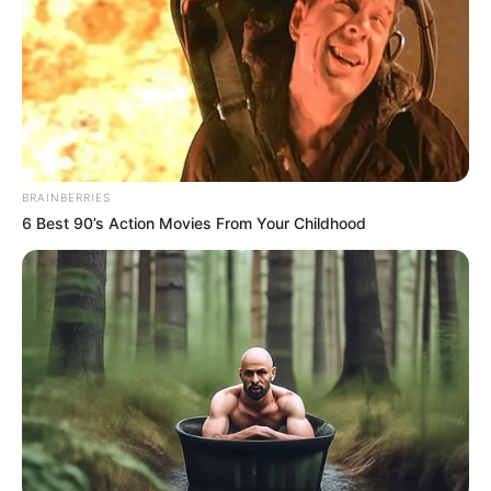
BRAINBERRIES
6 Best 90’s Action Movies From Your Childhood
3 Perccel Ezelőtt: Majka Megtörte a Csendet, és
Megrázó Titkot Vallott Be Feleségéről, HajnalkaEgy
váratlan bejelentés rázta meg a bulvár világát,
amikor Majka, a népszerű rapper és műsorvezető,
megtörte a csendet és megrázó titkot osztott meg