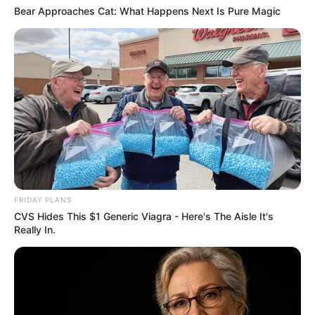
vagyok-e? Most
Magyarországon! Már
Bear Approaches Cat: What Happens Next Is Pure Magic
elmondom az igazat
10 cm hó esett
Legutóbbi cikkek
🔥 Magyar Péter ezt üzente Orbán Viktornak – az
eddigi egyik legkeményebb kritikája
🚨 Rendkívüli fordulat: mégsem Baka András lesz a
köztársasági elnök?
FRIDAY PLANS
💰 Vitézy Dávid 2,3 milliárd forintot fizettetett vissza
CVS Hides This $1 Generic Viagra - Here's The Aisle It's
Mészáros Lőrinccel!
Really In.
👀 Előkerült egy újabb videó Orbán Viktorról – a
felvétel ismét nagy figyelmet kapott
⚠️ Életveszélyes fákkal van tele Budapest: ezeknél a
helyeknél érdemes fokozottan figyelni