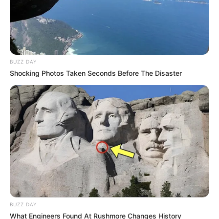
BUZZ DAY
Shocking Photos Taken Seconds Before The Disaster
BUZZ DAY
What Engineers Found At Rushmore Changes History