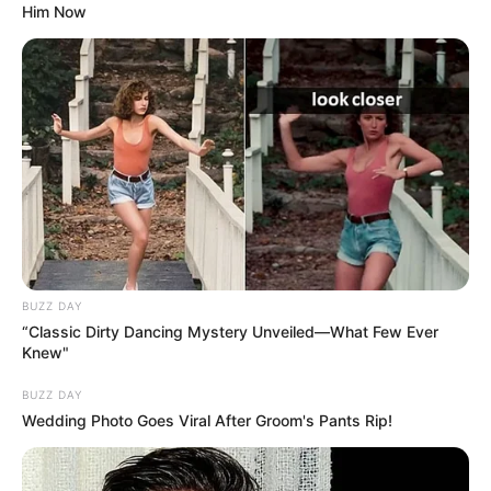
Him Now
BUZZ DAY
“Classic Dirty Dancing Mystery Unveiled—What Few Ever
Knew"
BUZZ DAY
Wedding Photo Goes Viral After Groom's Pants Rip!