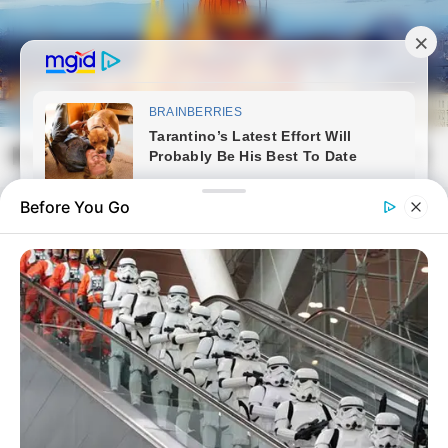
Skip
to
content
Magyarvilag.com
Mai
Open
Men
Search
Before You Go