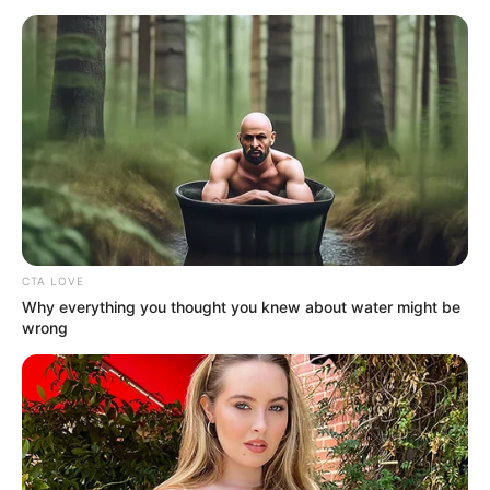
Korábban egy másik miniszterelnök-helyettes,
Tomas Taraba azt mondta a BBC-nek, hogy Fico úr
műtétje “jól sikerült”, és “azt hiszem, a végén túl
fogja élni”.
Matus Sutaj Estoka belügyminiszter politikai
indíttatású merényletnek minősítette.
CTA LOVE
Why everything you thought you knew about water might be
wrong
CSALÁD NYILATKOZATA:
A szlovák miniszterelnök, Robert Fico elleni
merénylet után a családja nyilatkozott a médiának.
Fico felesége és gyermekei mély megdöbbenéssel