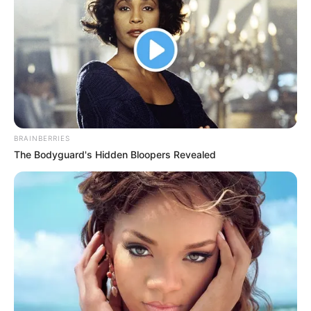
BRAINBERRIES
The Bodyguard's Hidden Bloopers Revealed
Az orvosok szerint stabil, de súlyos állapotban van
Robert Fico szlovák miniszterelnök a lövöldözés
után