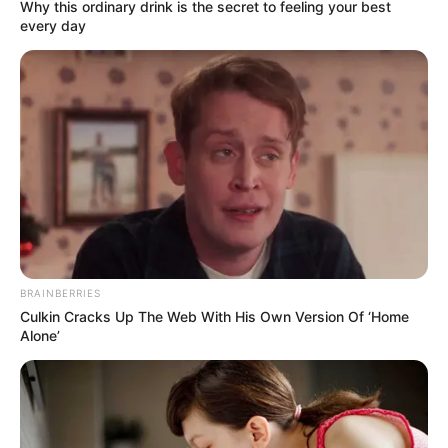
Why this ordinary drink is the secret to feeling your best
reménykednek abban, hogy az igazságszolgáltatás
every day
gyorsan lépéseket tesz a felelősök felkutatására és
megbüntetésére​.
BRAINBERRIES
Culkin Cracks Up The Web With His Own Version Of ‘Home
Alone’