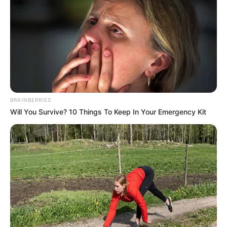
meglőtték – közölték orvosok.
BRAINBERRIES
Will You Survive? 10 Things To Keep In Your Emergency Kit