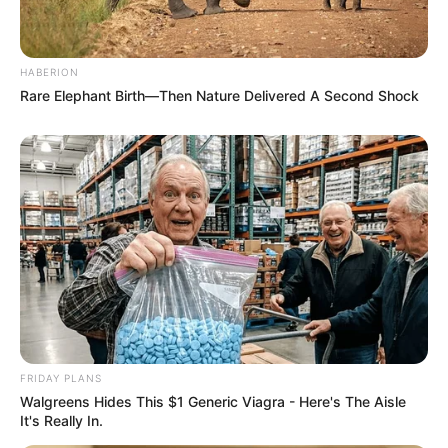
HABERION
Rare Elephant Birth—Then Nature Delivered A Second Shock
FRIDAY PLANS
Walgreens Hides This $1 Generic Viagra - Here's The Aisle
It's Really In.
Szerző