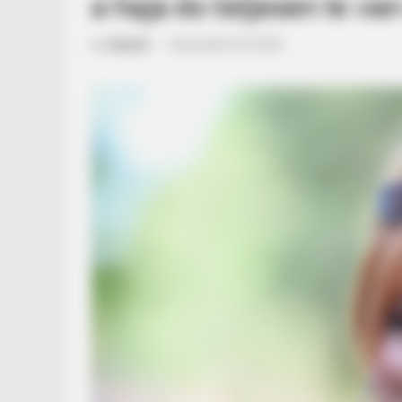
a haja és teljesen le v
by
Szerző
•
December 20, 2025