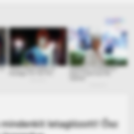
 mindenkit letaglózott! Ősz