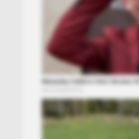
RADAR MEDIA
Palace In Shock: William Turns To
Diana's Legal Team
RADAR MEDIA
She Chose To Remove The Tattoos
Her Now