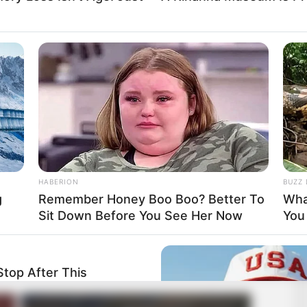
HABERION
BUZZ 
g
Remember Honey Boo Boo? Better To
Wha
Sit Down Before You See Her Now
You
top After This