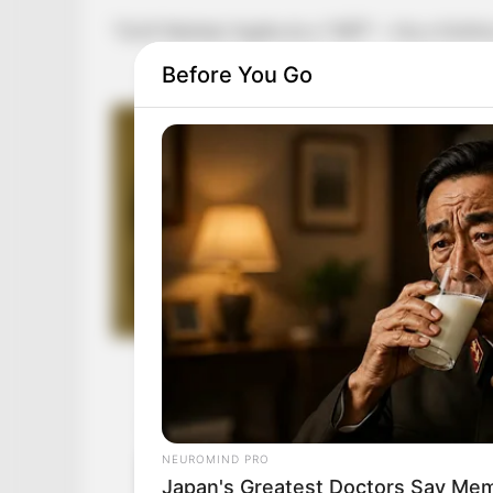
“Gróf Illésházi Agáta és a “NÉP” – írta a fotóho
Before You Go
NEUROMIND PRO
Japan's Greatest Doctors Say Memo