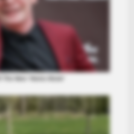
BUZZ DAY
Tom Cruise's Daughter Is The Most
Beautiful Woman In The World
HABERION
 On Her Face. Look At
What He Found Behind T