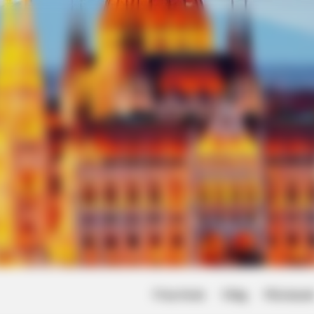
Friss hírek
Világ
Művésze