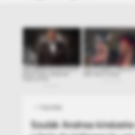
Posted
Friss hírek
in
Szulák Andrea kinézete