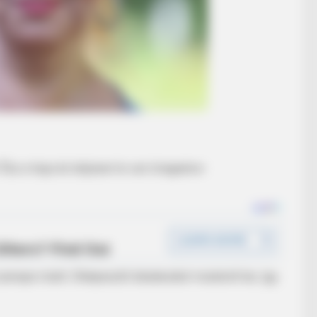
Ősz a haja és teljesen le van öregedve-
erepe miatt. Elképesztő átalakulást mutatott be, így