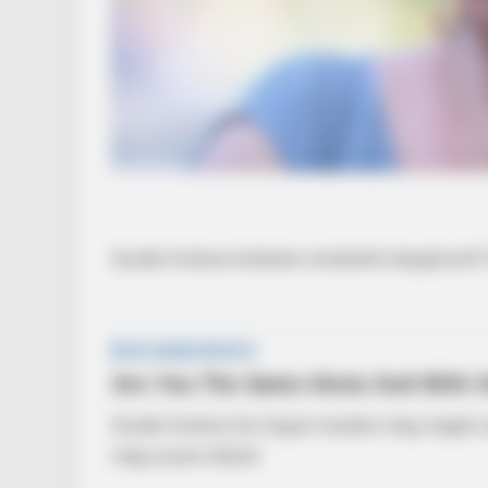
Szulák Andrea kinézete mindenkit letaglózott! 
Szulák Andrea ősz hajjal mutatta meg magát sz
még sosem láttuk!