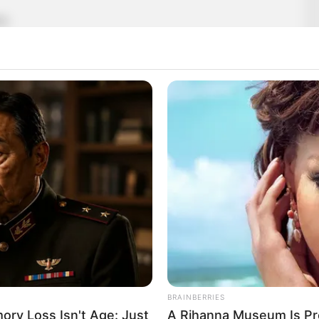
z.
BRAINBERRIES
ry Loss Isn't Age: Just
A Rihanna Museum Is Pr