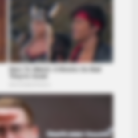
FRIDAY PLANS
CVS’s Nightmare Comes 
This 87¢ Generic Aisle 7
HABE
6 F
Aud