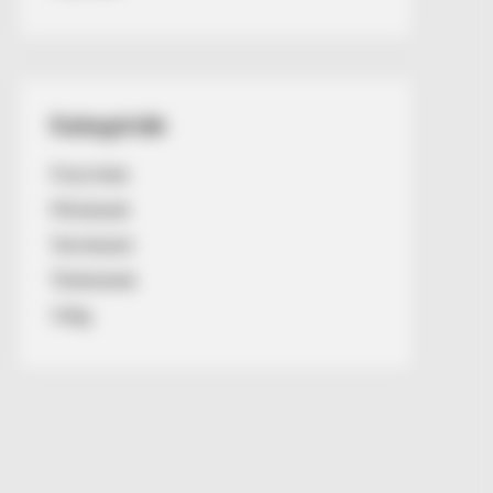
Kategóriák
Friss hírek
Művészek
Természet
Történetek
Világ