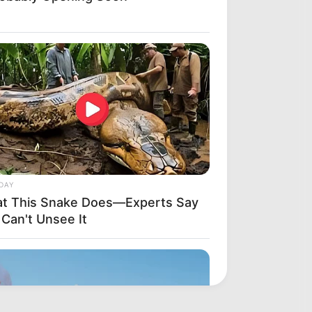
DAY
t This Snake Does—Experts Say
 Can't Unsee It