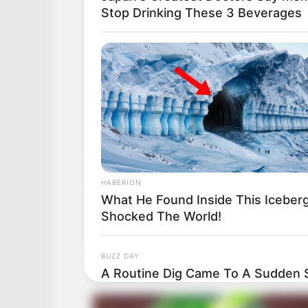
Stop Drinking These 3 Beverages
HABERION
What He Found Inside This Iceber
Shocked The World!
BUZZ DAY
A Routine Dig Came To A Sudden S
Discovery