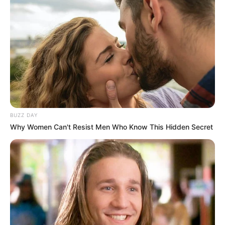
BUZZ DAY
Why Women Can't Resist Men Who Know This Hidden Secret
Raskó György agrárközgazdász szerint az étolaj, a
sertés és a csirkemell ára akár harmadával is
emelkedhet a rögzített árak feloldása után. Ezek az
áremelkedések azért várhatók, mert a beszerzési
árak jóval magasabbak lesznek, mint a már másfél
éve befagyasztott eladási árak a nagy
diszkontokban.