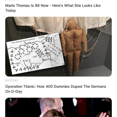
Marlo Thomas Is 86 Now - Here's What She Looks Like
Today
Kategóriák
Friss hírek
Művészek
Természet
Történetek
Világ
BUZZDAY
Operation Titanic: How 400 Dummies Duped The Germans
On D-Day
Információ