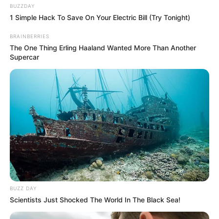
BUZZDAY
1 Simple Hack To Save On Your Electric Bill (Try Tonight)
BRAINBERRIES
The One Thing Erling Haaland Wanted More Than Another
Supercar
Döntött a kormány: EZ lép életbe napokon belül
Magyarországon! Ez az intézkedés mindenkit érint:
Augusztus 1-jén a kormány megszünteti az
árstopot, ami azt jelenti, hogy a rögzített, hatósági
áras termékek ára várhatóan emelkedni fog.
BUZZ DAY
Scientists Just Shocked The World In The Black Sea!