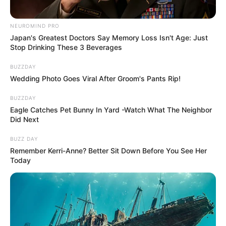
NEUROMIND PRO
Japan's Greatest Doctors Say Memory Loss Isn't Age: Just
Stop Drinking These 3 Beverages
BUZZDAY
Wedding Photo Goes Viral After Groom's Pants Rip!
BUZZDAY
Eagle Catches Pet Bunny In Yard -Watch What The Neighbor
Did Next
BUZZ DAY
Remember Kerri-Anne? Better Sit Down Before You See Her
Today