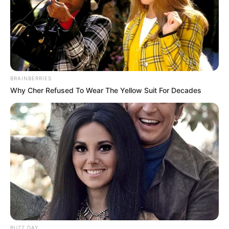
nagyon nehéz szavakba
ha Brüsszel-párti
foglalni – Mutatjuk
kormányt választunk,
háború lesz
BRAINBERRIES
Legutóbbi cikkek
Why Cher Refused To Wear The Yellow Suit For Decades
🚨 Magyar Péter azonnal eltávolította Nagy Mártont –
komoly változás jöhet
✨ Fordulat: Magyar Péter hirtelen jó hírt jelentett be!
🚨 Kezdeményezték Pócs János mentelmi jogának
felfüggesztését – komoly ügy került elő
🔎 Tarjányi Péter olyat vett észre Orbán Viktor
tusványosi beszédében, amelyet más nem
📉 FORDULAT A TISZA PÁRTNÁL – CSÖKKENT A
TÁMOGATOTTSÁG A FRISS FELMÉRÉS SZERINT
BUZZ DAY