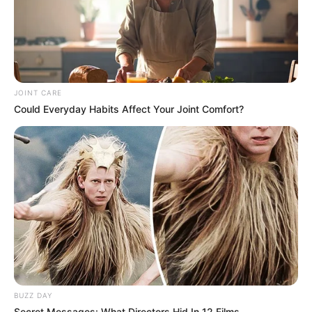
magasabbak lehetnek a szakértő szerint.
JOINT CARE
Could Everyday Habits Affect Your Joint Comfort?
BUZZ DAY
Secret Messages: What Directors Hid In 12 Films