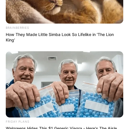
BRAINBERRIES
How They Made Little Simba Look So Lifelike in 'The Lion
King'
FRIDAY PLANS
Walgreens Hides This $1 Generic Viagra - Here's The Aisle