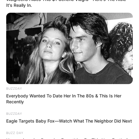
It's Really In.
BUZZDAY
Everybody Wanted To Date Her In The 80s & This Is Her
Recently
BUZZDAY
Eagle Targets Baby Fox—Watch What The Neighbor Did Next
BUZZ DAY