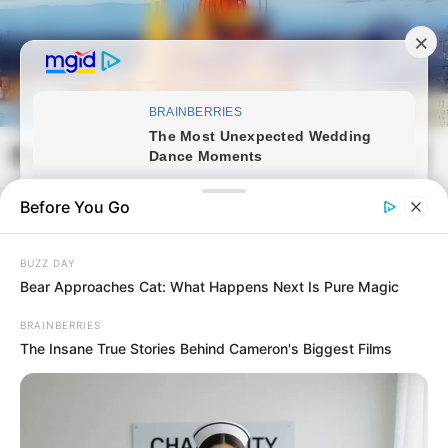
Skip
to
content
Magyarvilag.com
Mai
Open
Men
Search
Before You Go
BUZZ DAY
Bear Approaches Cat: What Happens Next Is Pure Magic
BRAINBERRIES
The Insane True Stories Behind Cameron's Biggest Films