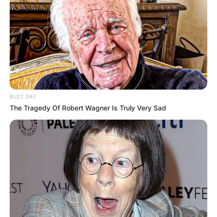
jelöltjeit, Magyar Péter kijavította a műsorvezetőt,
hogy nem vármegye, hanem megye, a közönség
éljenzése közepette. Amikor a műsorvezető
megkérdezte, hogy ez akkor hivatalos, Magyar
bólintott.
BUZZ DAY
The Tragedy Of Robert Wagner Is Truly Very Sad