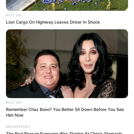
BUZZ DAY
Lost Cargo On Highway Leaves Driver In Shock
BUZZ DAY
Remember Chaz Bono? You Better Sit Down Before You See
Him Now
BRAINBERRIES
The Real Reason Everyone Was Staring At Cher's Stomach: