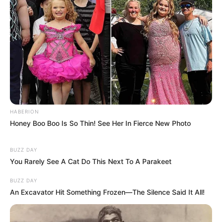
Információ
Adatvédelmi irányelvek
HABERION
Általános Szerződési Feltételek
Honey Boo Boo Is So Thin! See Her In Fierce New Photo
Rólunk
BUZZ DAY
Test Page
You Rarely See A Cat Do This Next To A Parakeet
BUZZ DAY
An Excavator Hit Something Frozen—The Silence Said It All!
Copyright © 2026
Magyarvilag.com
.
Powered by
WordPress
and
HybridMag
.