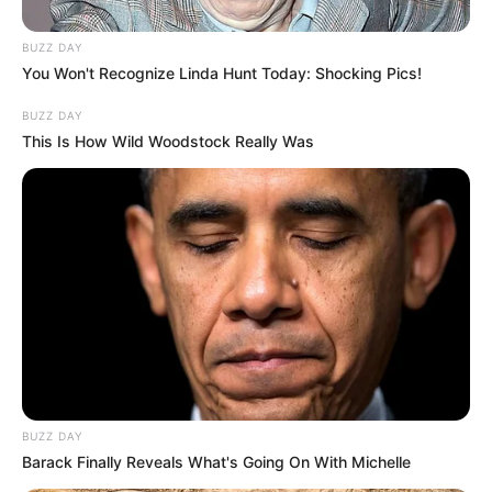
BUZZ DAY
You Won't Recognize Linda Hunt Today: Shocking Pics!
BUZZ DAY
Majd így folytatta Magyar Péter:
This Is How Wild Woodstock Really Was
„A Fidesz választási vereségre készül, nem is
kicsire. Nem véletlenül írják át a méltán ismeretlen
köztársasági elnök jogköreit. Nem véletlenül készül
Lázár János cégek mögé bújva tízezer hektárnyi
földet vásárolni.
BUZZ DAY
Barack Finally Reveals What's Going On With Michelle