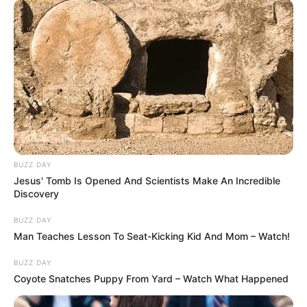
BUZZ DAY
Jesus' Tomb Is Opened And Scientists Make An Incredible
Nem véletlenül adja el Tiborcz István a napelemes
Discovery
cégét állami cégnek több milliárdért –mondta
BUZZ DAY
Magyar, aki itt is ismertette a nyíregyházi felmérés
Man Teaches Lesson To Seat-Kicking Kid And Mom – Watch!
eredményét.
BUZZ DAY
Coyote Snatches Puppy From Yard – Watch What Happened