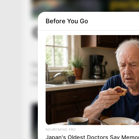
Before You Go
Mindegyik párt frakciója támogatta a módosítás
megismerését. A jogszabály a korábbi ötéves c
minősítések felülvizsgálatát.
NEUROMIND PRO
Japan's Oldest Doctors Say Memory