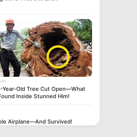
DAY
-Year-Old Tree Cut Open—What
Found Inside Stunned Him!
le Airplane—And Survived!