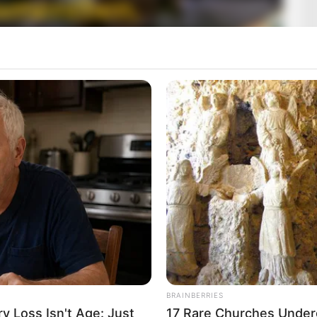
t, amely lehetővé teszi a rendszerváltás előtti iratok
iklus helyett legalább kétévente kötelezővé teszi a
BRAINBERRIES
 Loss Isn't Age: Just
17 Rare Churches Underg