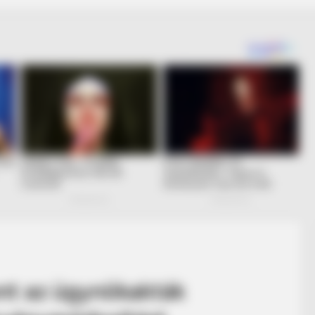
nt az ügynökakták