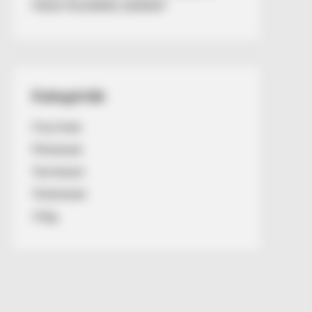
FRISS FELMÉRÉS SZERINT
Kategóriák
Friss hírek
Művészek
Természet
Történetek
Világ