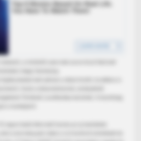
indokolt, a minősítő szervnek soron kívül felül kell
inősítést mégis fenntartja.
 Down, But The Cameras
tájékoztatást kell adniuk a náluk őrzött, továbbra is
tumokról. Azok a dokumentumok, amelyeknél
lgálatok Történeti Levéltárába kerülnek. A bizottság
jd a munkájáról.
napon belül létre kell hoznia az új testületet.
ahol a kormányzati oldal a civil kontroll erősítését és