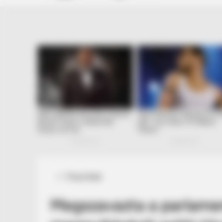
Posted
Friss hírek
in
Megszavazta a parlame