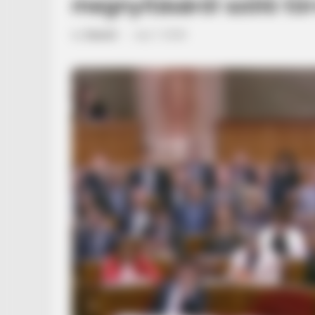
megnyitásáról szóló t
by
Szerző
•
July 7, 2026