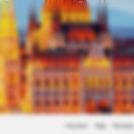
Friss hírek
Világ
Művésze