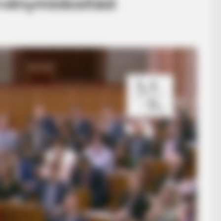
örvénymódosítást