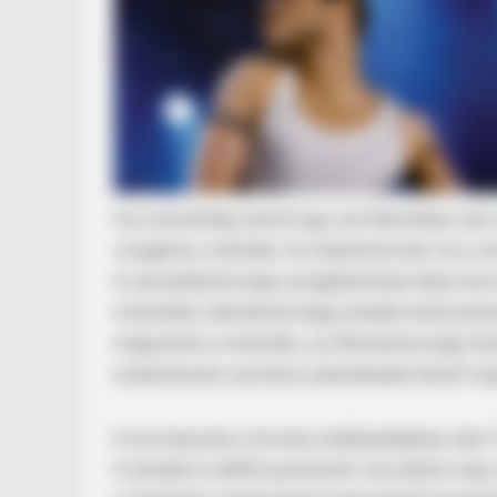
Ha a bizottság szerint egy irat titkosítása nem 
HABERION
vizsgálnia a döntést, és indokolnia kell, ha a m
William And Kate Let Their Guard
A nemzetbiztonsági szolgálatoknak teljes körű 
Were On
minősített, állambiztonsági eredetű dokumen
megszűnik a minősítés, az Állambiztonsági Szo
rendszeresen nyilvános jelentéseket készít ma
A kormánynak a törvény hatálybalépése után 15 
A döntést a hétfői parlamenti vita előzte meg, 