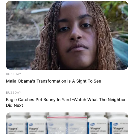
Szerző
More by Szerző
BUZZDAY
Malia Obama's Transformation Is A Sight To See
BUZZDAY
Eagle Catches Pet Bunny In Yard -Watch What The Neighbor
Did Next
Post
Previous
Nex
Previous Article
Next Article
article:
artic
Most jön Orbán Viktor
Rendkívüli bejelentést
navigation