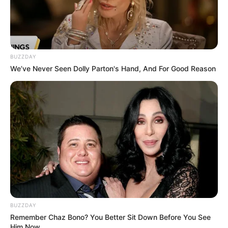
BUZZDAY
We’ve Never Seen Dolly Parton's Hand, And For Good Reason
BUZZDAY
Remember Chaz Bono? You Better Sit Down Before You See
Him Now