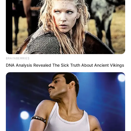
BRAINBERRIES
DNA Analysis Revealed The Sick Truth About Ancient Vikings
Kapitány István gazdasági és energetikai miniszter
július 6-án jelentette be, hogy visszahívta dr.