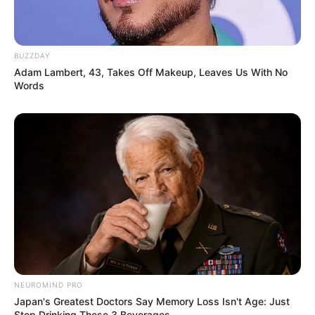
BUZZDAY
Adam Lambert, 43, Takes Off Makeup, Leaves Us With No
Words
NEUROMIND PRO
Japan's Greatest Doctors Say Memory Loss Isn't Age: Just
Stop Drinking These 3 Beverages