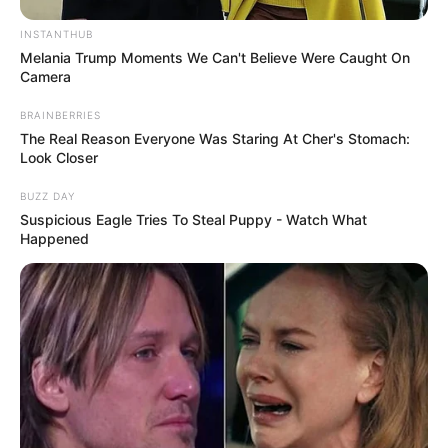
megjelentek a nyomozók a Fidesznél!
INSTANTHUB
Melania Trump Moments We Can't Believe Were Caught On
Camera
BRAINBERRIES
Kategóriák
The Real Reason Everyone Was Staring At Cher's Stomach:
Look Closer
Friss hírek
BUZZ DAY
Művészek
Suspicious Eagle Tries To Steal Puppy - Watch What
Természet
Happened
Történetek
Világ