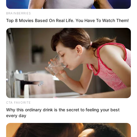
BRAINBERRIES
Top 8 Movies Based On Real Life. You Have To Watch Them!
CTA FAVORITE
Why this ordinary drink is the secret to feeling your best
Berta Adriennt az EXIM Bank Zrt.-nél és a MEHIB
every day
Zrt.-nél betöltött vezérigazgatói tisztségeiből. A
döntés nemcsak egy személyi változás, hanem egy
fontos állami pénzügyi szervezet vezetését érintő