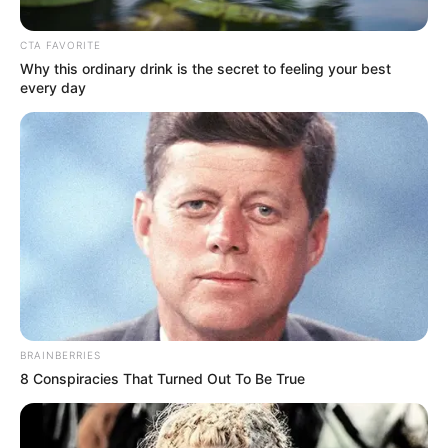
Posted
Friss hírek
CTA FAVORITE
Why this ordinary drink is the secret to feeling your best
in
every day
FRISS: Kapitány István lefejezte
a milliárdos állami pénzekkel
dolgozó vezetést
by
Szerző
•
July 7, 2026
BRAINBERRIES
8 Conspiracies That Turned Out To Be True