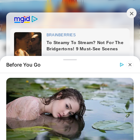
Skip
to
content
Magyarvilag.com
Mai
Open
Men
Search
Before You Go