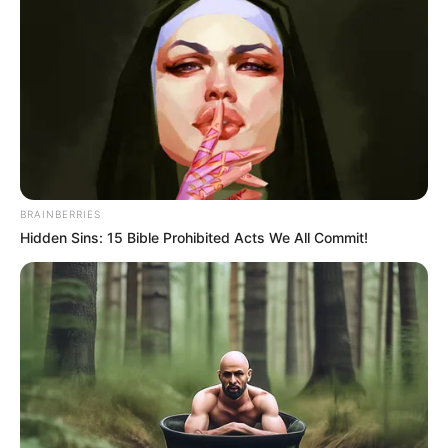
megbízásából.”
BRAINBERRIES
Hidden Sins: 15 Bible Prohibited Acts We All Commit!
A bejelentés egyértelművé tette, hogy dr. Berta
Adrienn nemcsak az EXIM Bank Zrt.-nél, hanem a
MEHIB Zrt.-nél betöltött vezetői pozícióját is