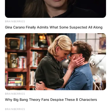
helyeknél érdemes fokozottan figyelni
BRAINBERRIES
Gina Carano Finally Admits What Some Suspected All Along
Kategóriák
Friss hírek
Művészek
Természet
Történetek
Világ
BRAINBERRIES
Why Big Bang Theory Fans Despise These 8 Characters
BRAINBERRIES