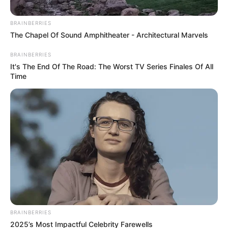
BRAINBERRIES
Posted
Friss hírek
The Chapel Of Sound Amphitheater - Architectural Marvels
in
BRAINBERRIES
Magyar Péter Törökországba
It's The End Of The Road: The Worst TV Series Finales Of All
utazik a NATO-csúcsra,
Time
parlamenti távolléte alatt Ruff
Bálint helyettesíti
by
Szerző
•
July 7, 2026
BRAINBERRIES
2025’s Most Impactful Celebrity Farewells