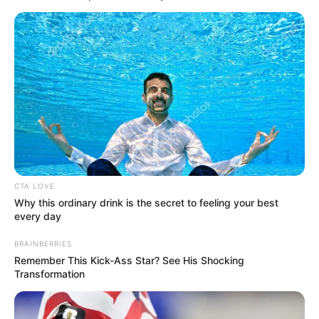
CTA LOVE
Why this ordinary drink is the secret to feeling your best
every day
BRAINBERRIES
Remember This Kick-Ass Star? See His Shocking
A miniszterelnök vasárnapi bejelentése szerint a
Transformation
törökországi delegáció tagja lesz Orbán Anita
külügyminiszter és Ruszin-Szendi Romulusz