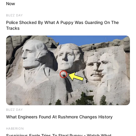
Now
BUZZ DAY
Police Shocked By What A Puppy Was Guarding On The
Tracks
BUZZ DAY
What Engineers Found At Rushmore Changes History
HABERION
Suspicious Eagle Tries To Steal Puppy - Watch What