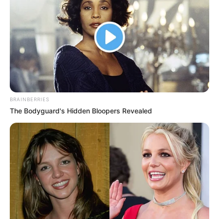
BRAINBERRIES
The Bodyguard's Hidden Bloopers Revealed
Parlamenti napirend
Az Országgyűlés rendkívüli ülése során várhatóan
hét javaslatot tárgyalnak meg. A napirendben
szerepel többek között a pedagógusok
teljesítményértékeléséről szóló törvényjavaslat,
valamint az ügynökakták nyilvánosságra hozatalát
előkészítő indítvány is.