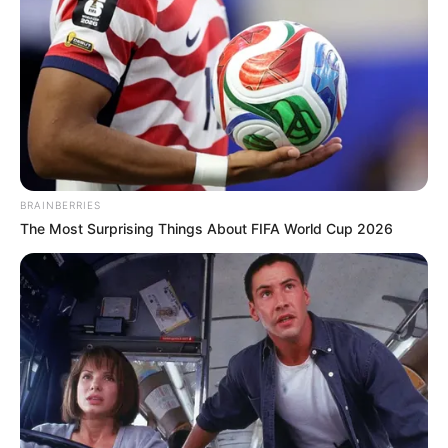
honvédelmi miniszter is. A NATO-csúcstalálkozó
programja miatt Magyar Péter távol marad a hétfői
és keddi rendkívüli parlamenti üléstől.
BRAINBERRIES
The Most Surprising Things About FIFA World Cup 2026
Kormányzati munkamegosztás és utazási részletek
A parlamentben a miniszterelnök helyett Vitézy
Dávid szólal fel napirend előtt. Magyar Péter
közölte, hogy a hivatalos programot követően
négy napot a török tengerparton tölt a fiaival,
amelynek szállásköltségeit saját maga állja.