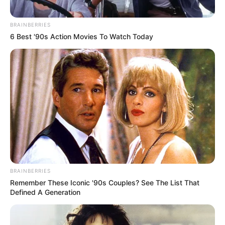
BRAINBERRIES
Az utazással kapcsolatban a miniszterelnök
6 Best '90s Action Movies To Watch Today
hangsúlyozta a takarékossági szempontokat.
Elmondása szerint a korábbi kormányzati
gyakorlattal ellentétben nem honvédelmi
repülőgépet, hanem kereskedelmi járatot vesz
igénybe. Emellett lemondták a korábban lefoglalt
szállást, helyette költséghatékonyabb megoldást
választottak.
BRAINBERRIES
Remember These Iconic '90s Couples? See The List That
Defined A Generation