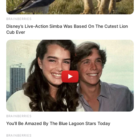
BRAINBERRIES
Disney’s Live-Action Simba Was Based On The Cutest Lion
Cub Ever
A férfi a rendőröknek elmondta, hogy nem tagadja
BRAINBERRIES
You'll Be Amazed By The Blue Lagoon Stars Today
a történteket.
A sofőr szerint a Sas utcába érkezett egy előre
BRAINBERRIES