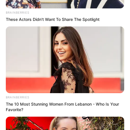
mozdulatlanul fekszik. A felvételt egy közeli férfi
BRAINBERRIES
rögzítette – még a pizzáját sem tette le, amikor
These Actors Didn't Want To Share The Spotlight
meglátta a dulakodást.
A történtek előzményei szerint két nő összeveszett
az utcán, majd az egyik rá is csapta a jármű ajtaját
a taxisra. A sofőr ezután olyan ütést mért a nőre,
hogy az azonnal elterült a járdán.
BRAINBERRIES
The 10 Most Stunning Women From Lebanon - Who Is Your
Favorite?