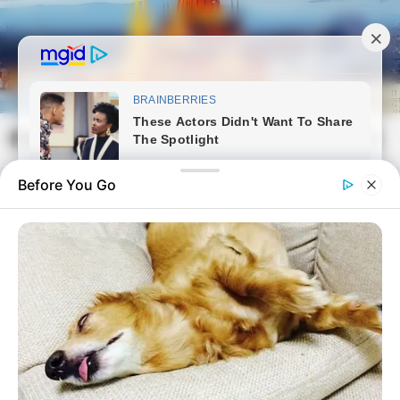
Skip
to
content
Magyarvilag.com
Mai
Open
Men
Search
Before You Go