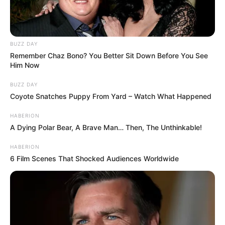
BUZZ DAY
Remember Chaz Bono? You Better Sit Down Before You See
Him Now
BUZZ DAY
Coyote Snatches Puppy From Yard – Watch What Happened
HABERION
A Dying Polar Bear, A Brave Man… Then, The Unthinkable!
HABERION
6 Film Scenes That Shocked Audiences Worldwide