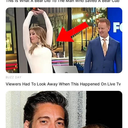
This Is What A Bear Did To The Man Who Saved A Bear Cub
BUZZ DAY
Viewers Had To Look Away When This Happened On Live Tv
Szerző
More by Szerző