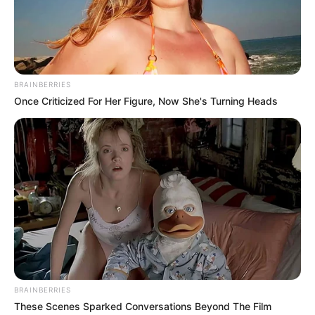
munkáját.”
A hatóság vizsgálja az eset körülményeit, valamint
a felelősség kérdését.
BRAINBERRIES
Once Criticized For Her Figure, Now She's Turning Heads
BRAINBERRIES
These Scenes Sparked Conversations Beyond The Film