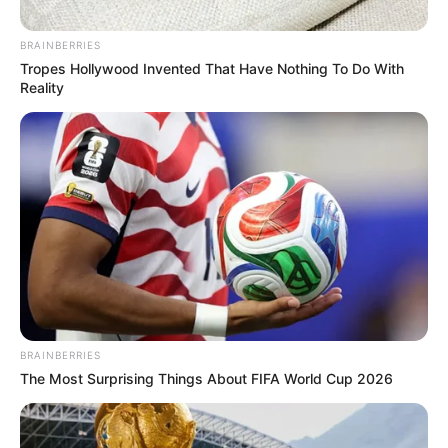
Posted
Friss hírek
BRAINBERRIES
Tropes Hollywood Invented That Have Nothing To Do With
in
Reality
Elfogták a taxist, aki egyetlen
ütéssel földre küldött egy nőt
Budapesten
by
Szerző
•
December 7, 2025
BRAINBERRIES
The Most Surprising Things About FIFA World Cup 2026