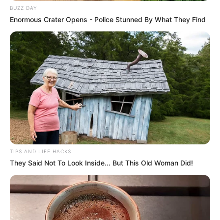
BUZZ DAY
Enormous Crater Opens - Police Stunned By What They Find
TIPS AND LIFE HACKS
They Said Not To Look Inside... But This Old Woman Did!