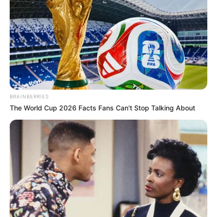
BRAINBERRIES
The World Cup 2026 Facts Fans Can't Stop Talking About
Két nő veszett össze, a vita végén a taxis ütött
Szombat éjjel készült az a felvétel, amely
futótűzként terjedt az interneten: a videón egy
rövid szóváltás után egy taxis olyan erővel üt arcon
egy nőt, hogy az azonnal a földre esik és