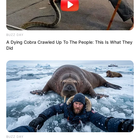
Világ
BUZZ DAY
A Dying Cobra Crawled Up To The People: This Is What They
Did
Információ
Adatvédelmi irányelvek
Általános Szerződési Feltételek
Rólunk
Test Page
Copyright © 2026
Magyarvilag.com
.
Powered by
WordPress
and
HybridMag
.
BUZZ DAY