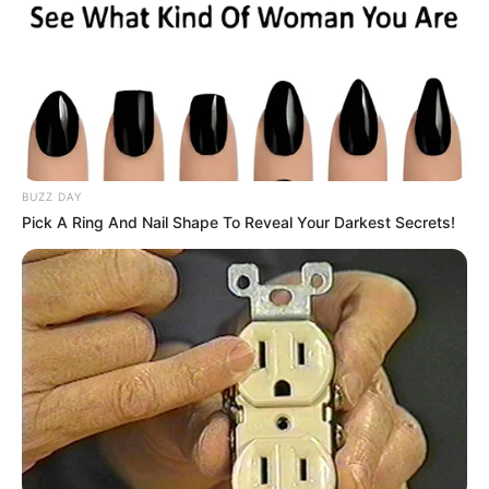
BUZZ DAY
Pick A Ring And Nail Shape To Reveal Your Darkest Secrets!
Az ember, aki ott sem volt, meg ott sem A fideszes
közvélemény axiómája, hogy Orbánra minden
körülmények közt számítani lehet. Ő hajtotta végre
a párt jobboldali fordulatát 1996-ban, és azóta is ő
tartja magasba a zászlót az „egy tábor”, a „nemzeti