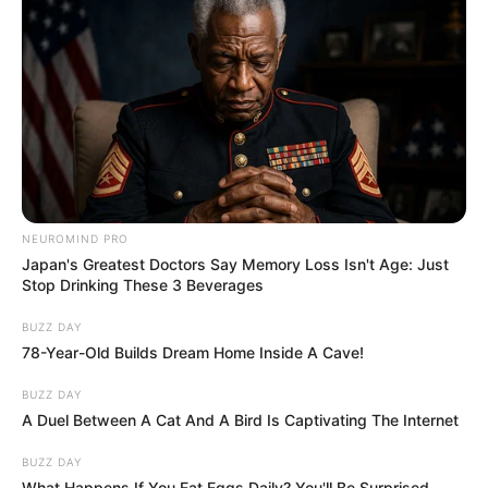
NEUROMIND PRO
Japan's Greatest Doctors Say Memory Loss Isn't Age: Just
Stop Drinking These 3 Beverages
BUZZ DAY
78-Year-Old Builds Dream Home Inside A Cave!
BUZZ DAY
A Duel Between A Cat And A Bird Is Captivating The Internet
BUZZ DAY
What Happens If You Eat Eggs Daily? You'll Be Surprised