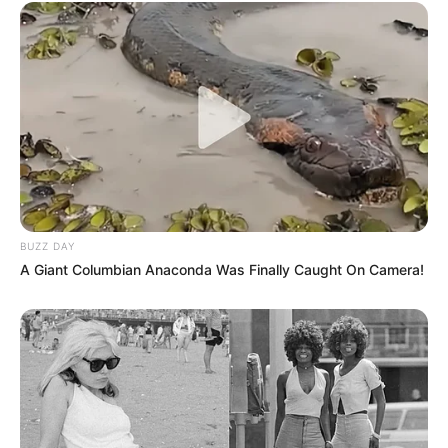
Szerző
More by Szerző
BUZZ DAY
A Giant Columbian Anaconda Was Finally Caught On Camera!
Post
Previous
Nex
Previous Article
Next Article