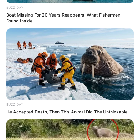
BUZZ DAY
Boat Missing For 20 Years Reappears: What Fishermen
Found Inside!
BUZZ DAY
He Accepted Death, Then This Animal Did The Unthinkable!