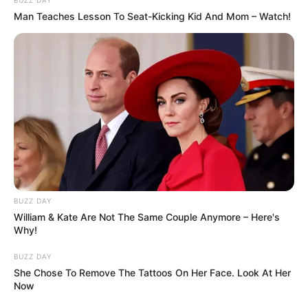
BUZZ DAY
Man Teaches Lesson To Seat-Kicking Kid And Mom – Watch!
BUZZ DAY
William & Kate Are Not The Same Couple Anymore – Here's
Why!
BUZZ DAY
She Chose To Remove The Tattoos On Her Face. Look At Her
Now