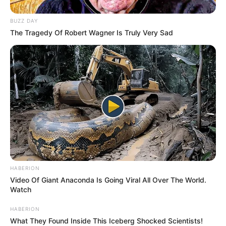
BUZZ DAY
The Tragedy Of Robert Wagner Is Truly Very Sad
HABERION
Video Of Giant Anaconda Is Going Viral All Over The World.
Watch
A Fidesz 20, míg a Tisza 73 százalékon áll a
HABERION
Publicus Intézet májusi pártpreferencia-felmérése
What They Found Inside This Iceberg Shocked Scientists!
szerint. Pulai András elemző szerint ez a szám azt