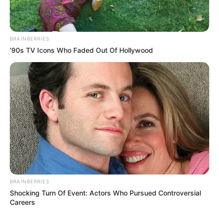
BRAINBERRIES
’90s TV Icons Who Faded Out Of Hollywood
BRAINBERRIES
Shocking Turn Of Event: Actors Who Pursued Controversial
Careers