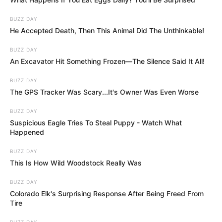
BUZZ DAY
He Accepted Death, Then This Animal Did The Unthinkable!
BUZZ DAY
An Excavator Hit Something Frozen—The Silence Said It All!
BUZZ DAY
The GPS Tracker Was Scary...It's Owner Was Even Worse
BUZZ DAY
Suspicious Eagle Tries To Steal Puppy - Watch What
Happened
BUZZ DAY
This Is How Wild Woodstock Really Was
BUZZ DAY
Colorado Elk's Surprising Response After Being Freed From
Tire