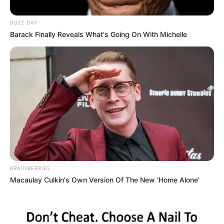
Posted
Friss hírek
BUZZ DAY
Barack Finally Reveals What's Going On With Michelle
in
Nagy a baj! Búcsúzunk Orbán
Viktortól – ERRE nincsenek
szavak
by
Szerző
•
June 29, 2026
BRAINBERRIES
Macaulay Culkin's Own Version Of The New ‘Home Alone’