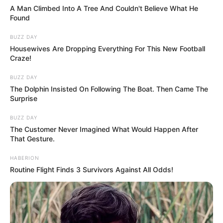
A Man Climbed Into A Tree And Couldn't Believe What He
Found
BUZZ DAY
Housewives Are Dropping Everything For This New Football
Craze!
BUZZ DAY
The Dolphin Insisted On Following The Boat. Then Came The
Surprise
BUZZ DAY
The Customer Never Imagined What Would Happen After
That Gesture.
HABERION
Routine Flight Finds 3 Survivors Against All Odds!