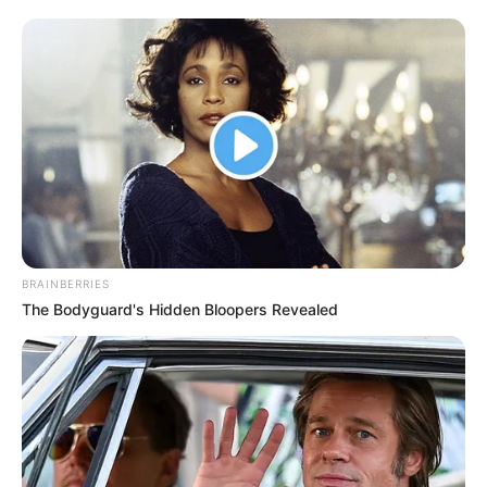
BRAINBERRIES
The Bodyguard's Hidden Bloopers Revealed
𝐃𝐫á𝐦𝐚𝐢 𝐟𝐨𝐫𝐝𝐮𝐥𝐚𝐭 𝐚 𝐧𝐲𝐚𝐫𝐚𝐥á𝐬 𝐮𝐭á𝐧