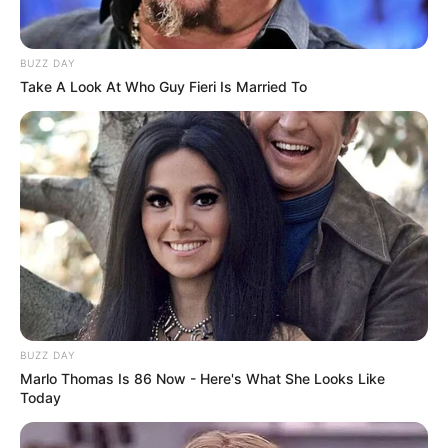
BUZZ DAY
Take A Look At Who Guy Fieri Is Married To
BUZZ DAY
Marlo Thomas Is 86 Now - Here's What She Looks Like
Today