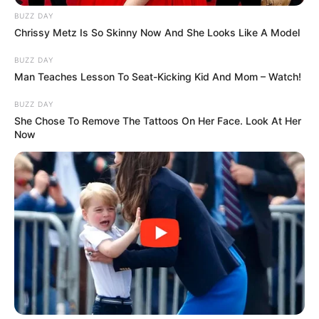
BUZZ DAY
Chrissy Metz Is So Skinny Now And She Looks Like A Model
BUZZ DAY
Man Teaches Lesson To Seat-Kicking Kid And Mom – Watch!
BUZZ DAY
She Chose To Remove The Tattoos On Her Face. Look At Her
Now