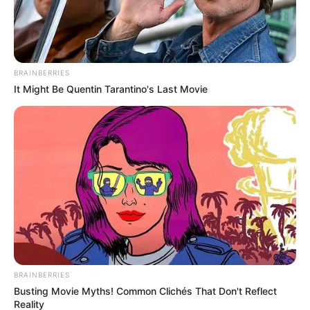
BRAINBERRIES
It Might Be Quentin Tarantino's Last Movie
Rubint Réka montenegrói családi vakációja után
nem pihenés következett, hanem kórház: a
nyaralásról egyenesen az onkológiára került, mert
előrehozták a műtétjét. A beavatkozást eredetileg
egy héttel későbbre tervezték, ezért a váratlan
fordulat őt is megviselte.
𝐀 𝐤ü𝐳𝐝𝐞𝐥𝐞𝐦 𝐦é𝐠 𝐧𝐞𝐦 é𝐫𝐭 𝐯é𝐠𝐞𝐭
BRAINBERRIES
Busting Movie Myths! Common Clichés That Don't Reflect
Reality