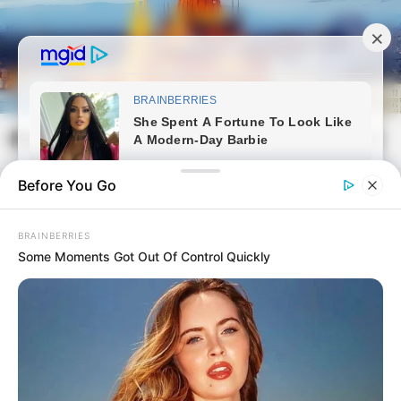
Skip
to
content
Magyarvilag.com
Mai
Open
Men
Search
Before You Go
BRAINBERRIES
Some Moments Got Out Of Control Quickly