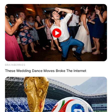
BRAINBERRIES
These Wedding Dance Moves Broke The Internet
„Amíg van egy utolsó esélyed, van esélyed a
győzelemre is! Mert a statisztika nem számol a
szívvel!” Az operáció után lábadozás vár rá,