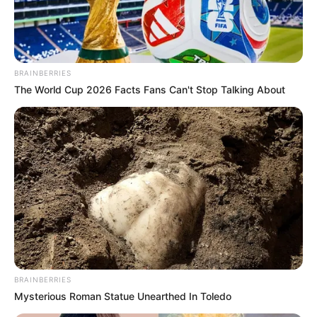
kezelőorvosa pedig újabb kemoterápiás kezelést is
előírt számára. A kórházban férje, Schobert
Norbert, valamint három gyermekük, Lara, Norbika
és Zalán várták.
BRAINBERRIES
The World Cup 2026 Facts Fans Can't Stop Talking About
𝐀 𝐜𝐬𝐚𝐥á𝐝𝐣á𝐛ó𝐥 é𝐬 𝐚 𝐡𝐢𝐭é𝐛ő𝐥 𝐦𝐞𝐫í𝐭 𝐞𝐫ő𝐭
Rubint Réka a nehéz időszakban a hitéből, a család
szeretetéből és a sportból hozott kitartásból merít
erőt. Betegágyából Rafael Nadalt idézte, és háláját
fejezte ki családjának, barátainak, valamint az
Onkológiai Intézet dolgozóinak is. Legnagyobb
vágyát így fogalmazta meg: „Csak a Jóisten
segítsen nekem, hogy a legnagyobb álmom meg
BRAINBERRIES
tudjon valósulni: hogy lássam a kis unokáimat.”
Mysterious Roman Statue Unearthed In Toledo