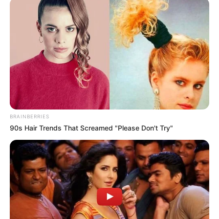
𝐕𝐢𝐝𝐞ó𝐛𝐚𝐧 𝐣𝐞𝐥𝐞𝐧𝐭𝐤𝐞𝐳𝐞𝐭𝐭 𝐚 𝐦ű𝐭é𝐭 𝐮𝐭á𝐧
A fitneszedző a műtét után videóban üzent
követőinek. Gyenge hangon, rózsafüzért
szorongatva mondta el, hogy a legnehezebb
időszakon már túl van, és napról napra erősödik.
BRAINBERRIES
90s Hair Trends That Screamed "Please Don't Try"