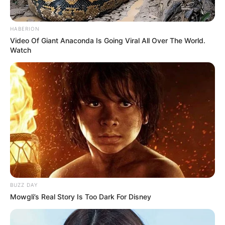
HABERION
Video Of Giant Anaconda Is Going Viral All Over The World.
Watch
BUZZ DAY
Mowgli’s Real Story Is Too Dark For Disney