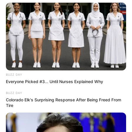
kormány külpolitikája sokszor éppen Oroszország
és Kína felé nyitott látványosan.
Ha most olyan információ kerülne elő, amely
szerint az Orbán-kormány valamilyen
titkosszolgálati, gazdasági, diplomáciai vagy
politikai együttműködésben valójában
kiszolgáltatta Magyarországot külföldi érdekeknek,
az megsemmisítő erejű lenne.
BUZZ DAY
Everyone Picked #3... Until Nurses Explained Why
A Fidesz saját fegyvere fordulna vissza ellene.
BUZZ DAY
Colorado Elk's Surprising Response After Being Freed From
Mert ha évekig azt mondták, hogy ők védik a
Tire
magyar szuverenitást, de közben a háttérben olyan
megállapodások, adatmozgások, fedett
kapcsolatok vagy külső befolyási csatornák