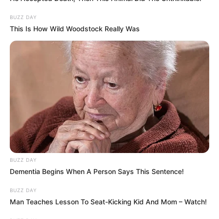
BUZZ DAY
This Is How Wild Woodstock Really Was
BUZZ DAY
Dementia Begins When A Person Says This Sentence!
BUZZ DAY
A kérdés csak az: mi lehet az?
Man Teaches Lesson To Seat-Kicking Kid And Mom – Watch!