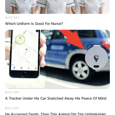
BUZZ DAY
Which Uniform Is Good For Nurse?
Ez nem az a mondat, amit véletlenül ír ki valaki
péntek este.
Magyar Péter azt is hozzátette: akik az utóbbi
évtizedek legnagyobb politikai átverésében részt
vettek, nem képviselhetik a magyarokat a jövőben.
BUZZ DAY
Ez már nem kampányszövegnek hangzik, hanem
A Tracker Under His Car Snatched Away His Peace Of Mind
valamilyen konkrét ügy előkészítésének.
BUZZ DAY
He Accepted Death, Then This Animal Did The Unthinkable!