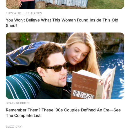
Posted
Friss hírek
TIPS AND LIFE HACKS
You Won't Believe What This Woman Found Inside This Old
in
Shed!
Magyar Péter 9 órától olyan
bejelentést tesz, ami megrengeti
az országot. Mutatjuk mi lehet
az ügy!
by
Szerző
•
June 13, 2026
BRAINBERRIES
Remember Them? These '90s Couples Defined An Era—See
The Complete List
BUZZ DAY