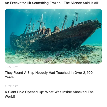
An Excavator Hit Something Frozen—The Silence Said It All!
BUZZ DAY
They Found A Ship Nobody Had Touched In Over 2,400
Years
BUZZ DAY
Magyar Péter 9-kor robbant: olyan ügy jöhet, ami a
A Giant Hole Opened Up: What Was Inside Shocked The
Fidesz kongresszusát is árnyékba boríthatja
World!
Szombat reggel 9 órára rendkívüli