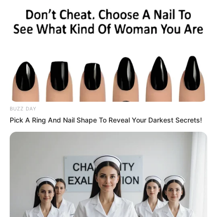
sajtótájékoztatót hívott össze Magyar Péter, és
már az előzetes üzenet is úgy szólt, mintha nem
egyszerű politikai odaszúrásra készülne. A
miniszterelnök azt írta: az Orbán-kormány „egyik
legnagyobb hazugságáról” beszél majd, ráadásul
az általuk megismert információk alapján a Fidesz
másnapra tervezett tisztújító kongresszusa is
okafogyottá válhat.
BUZZ DAY
Pick A Ring And Nail Shape To Reveal Your Darkest Secrets!