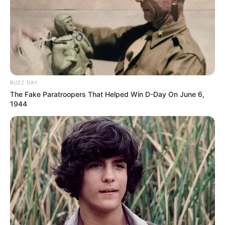
A Fidesznek pedig kellemetlen helyzetet teremt.
Reagáljanak előre valamire, amit még nem is
ismernek? Hallgassanak, és várják meg, amíg
Magyar Péter reggel tematizálja a napot? Vagy
próbálják a kongresszus ünnepi keretei közé betolni
BUZZ DAY
a védekezést?
The Fake Paratroopers That Helped Win D-Day On June 6,
1944
Bármelyiket választják, Magyar már most elérte az
első célt: nem Orbánék kongresszusáról beszél
mindenki, hanem arról, mit fog mondani ő 9 órakor.
Ez lehet az új kormány első igazán nagy
leszámolási pillanata
A Tisza-kormány eddig is sorra hozta a látványos
döntéseket: személycserék, átvilágítások, korábbi