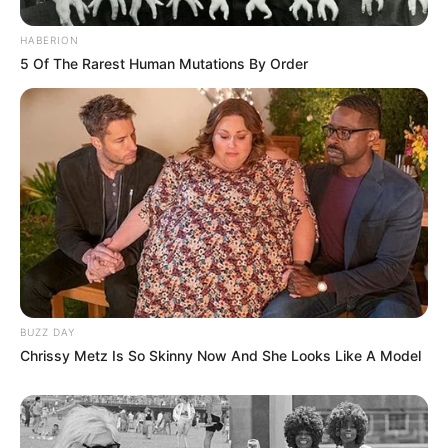
feltételezés, de nem teljesen életszerűtlen.
HABERION
5 Of The Rarest Human Mutations By Order
Ukrajna az elmúlt években rendkívül intenzív
hírszerzési kapcsolatokat épített ki nyugati
szövetségeseivel. Az ország rengeteg
információhoz juthatott orosz befolyási
műveletekről, európai politikai kapcsolódásokról,
pénzmozgásokról és fedett együttműködésekről.
Ha ebből valami Magyarországot is érinti, az
Magyar Péter kezében politikai atombomba lehet.
BUZZ DAY
Chrissy Metz Is So Skinny Now And She Looks Like A Model
Az „ukrán aranykonvoj” látványos, de nem biztos,
hogy ez az
Felmerült az úgynevezett ukrán aranykonvoj ügye
is, amelyben egyes találgatások szerint akár Sulyok