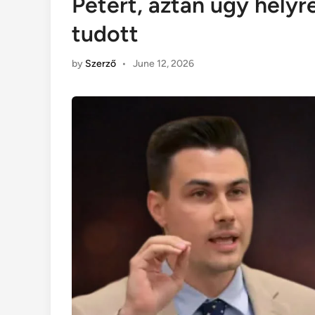
Pétert, aztán úgy helyr
tudott
by
Szerző
•
June 12, 2026