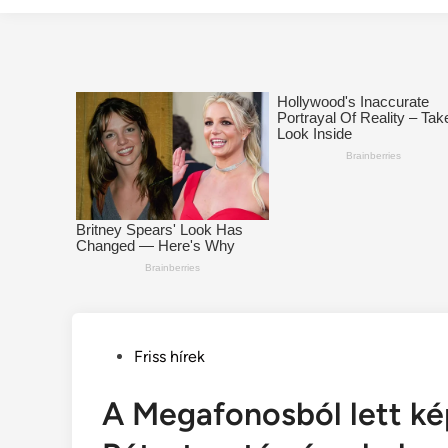
Posted
Friss hírek
in
A Megafonosból lett ké