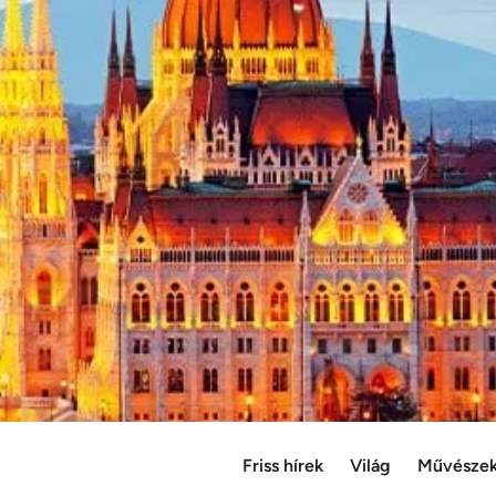
Friss hírek
Világ
Művésze