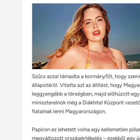
Szűcs azzal támadta a kormányfőt, hogy szeri
állapotáról. Vitatta azt az állítást, hogy Magy
leggyengébb a térségben, majd előhúzott egy 
miniszterelnök még a Diákhitel Központ vezetőj
fiatalnak lenni Magyarországon.
Papíron ez lehetett volna egy kellemetlen pillan
megváltozott országértékelés – ezekből egy üg