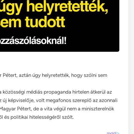
 Pétert, aztán úgy helyretették, hogy szólni sem
or a közösségi médiás propaganda hirtelen átkerül az
z új képviselője, volt megafonos szereplő az azonnali
Magyar Pétert, de a vita végül nem a miniszterelnök
és politikai hitelességéről szólt.