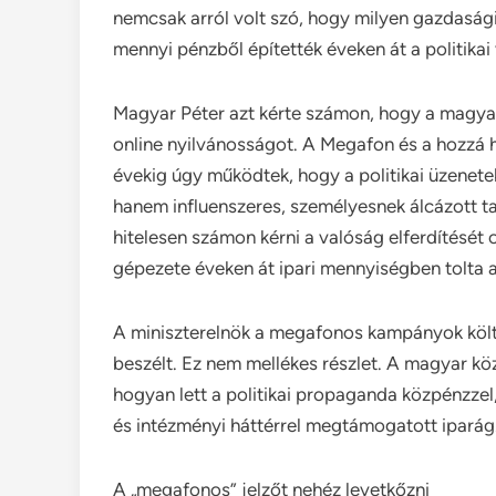
nemcsak arról volt szó, hogy milyen gazdasági
mennyi pénzből építették éveken át a politika
Magyar Péter azt kérte számon, hogy a magya
online nyilvánosságot. A Megafon és a hozzá
évekig úgy működtek, hogy a politikai üzenet
hanem influenszeres, személyesnek álcázott tar
hitelesen számon kérni a valóság elferdítésé
gépezete éveken át ipari mennyiségben tolta a 
A miniszterelnök a megafonos kampányok költsé
beszélt. Ez nem mellékes részlet. A magyar kö
hogyan lett a politikai propaganda közpénzzel
és intézményi háttérrel megtámogatott iparág
A „megafonos” jelzőt nehéz levetkőzni