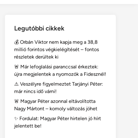
dark
mode
Legutóbbi cikkek
💰 Orbán Viktor nem kapja meg a 38,8
millió forintos végkielégítését – fontos
részletek derültek ki
🚨 Már lefoglalási paranccsal érkeztek:
újra megjelentek a nyomozók a Fidesznél!
⚠️ Veszélyre figyelmeztet Tarjányi Péter:
már nincs idő várni!
🚨 Magyar Péter azonnal eltávolította
Nagy Mártont – komoly változás jöhet
✨ Fordulat: Magyar Péter hirtelen jó hírt
jelentett be!