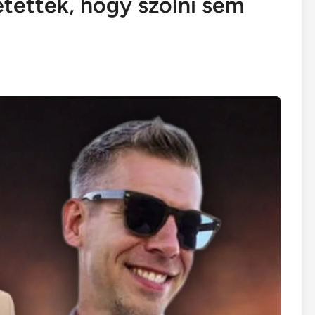
etették, hogy szólni sem