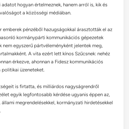
 adatot hogyan értelmeznek, hanem arról is, kik és
i valóságot a közösségi médiában.
r emberek pénzéből hazugságokkal árasztották el az
 hasonló kormánypárti kommunikációs gépezetek
ek nem egyszerű pártvéleményként jelentek meg,
talmakként. A vita ezért lett kínos Szűcsnek: nehéz
t onnan érkezve, ahonnan a Fidesz kommunikációs
politikai üzeneteket.
geit is firtatta, és milliárdos nagyságrendről
zélet egyik legfontosabb kérdése ugyanis éppen az,
, állami megrendelésekkel, kormányzati hirdetésekkel
.