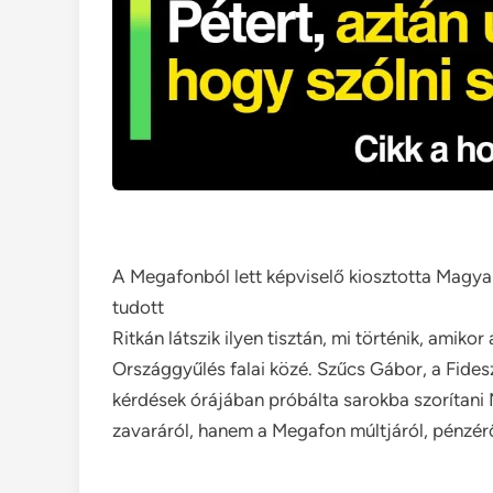
A Megafonból lett képviselő kiosztotta Magyar
tudott
Ritkán látszik ilyen tisztán, mi történik, amik
Országgyűlés falai közé. Szűcs Gábor, a Fides
kérdések órájában próbálta sarokba szorítani 
zavaráról, hanem a Megafon múltjáról, pénzéről 