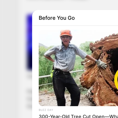
Before You Go
Váratlan egyeztetés Szabó Bencével
Magyar Péter közösségi oldalán számolt be ar
Szabó Bence századossal tárgyalt. A találkoz
feladatai és a rendszer előtt álló kihívások volt
BUZZ DAY
300-Year-Old Tree Cut Open—Wha