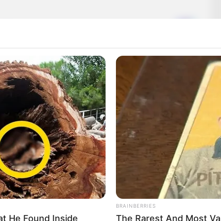
ról, hogy Pósfai Gábor leendő belügyminiszterrel és
ó témája a rendvédelem helyzete, a következő időszak
ak.
BRAINBERRIES
t He Found Inside
The Rarest And Most Va