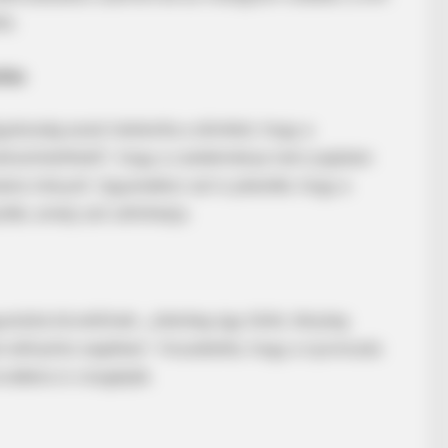
te.
INSTANTHUB
INST
ítás
ng
The Hypnotic Pattern She Wore On TV
Pho
That You Cannot Unsee
Sty
észség azzal indokolta a döntést, hogy a
 valószínűsíthető”, hogy a cselekménye nem jogtalan
ra irányult. Ugyanakkor azt is jelezték, hogy a
ék, amely ezt cáfolhatja.
arázta követőinek: „Jelenleg úgy tűnik, tényleg
an előnyhöz segítése”. Hozzátette, hogy a nyomozás
ovábbra is vizsgálják.