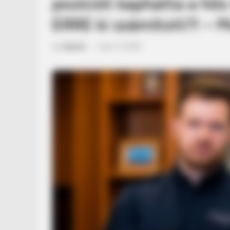
pozíciót kaphatta a hő
ERRE ki számított?! – M
by
Szerző
•
June 11, 2026