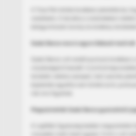
A Tisza Párt elnöke korábban jelentette be, ho
vezetésére. A tárcához a rendvédelem mellett a
belügyminiszter komoly és érzékeny területeke
Szabó Bence neve is egyre többször kerül elő
Szabó Bence volt rendőrnyomozó korábban a r
BUZZ DAY
visszásságairól beszélt. A jövővel kapcsolatba
Tiny Dog Thrown Into A Lion's Cag
területén vállalna szerepet, mert szerinte jel
Him
bejelentés egyelőre nem történt arról, pontos
már erre figyelnek.
Megszüntették Szabó Bence gyanúsítotti jog
A Legfőbb Ügyészség kedden megszüntette Sza
visszaélés miatt indult ügyben. Erről a volt r