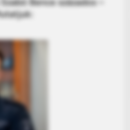
s Szabó Bence százados –
utatjuk: