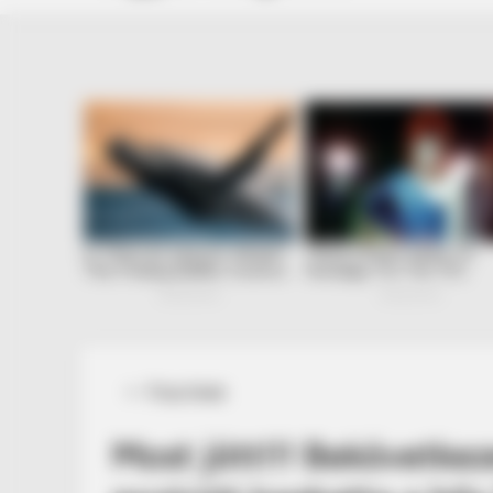
Posted
Friss hírek
in
Most jött!!! Bekövetkez