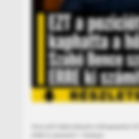
Most jött!!! Bekövetkezett a felfoghatatlan! 
ERRE ki számított?! – Mutatjuk: