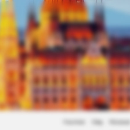
Friss hírek
Világ
Művésze