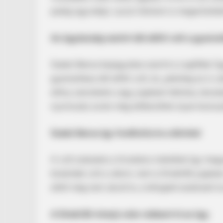
pedig ügyvédje, Laczó Adrienn is megerősítet
INSTANTHUB
Az ügyészség szerint idő előtti volt a gyanús
Andrew’s Arrest Brought Everythi
Back To William
Szabó Bence bejegyzése szerint a Legfőbb Ügy
gyanúsítása idő előtti volt, és „jelenleg az is
előny szerzésére vagy jogtalan hátrány okozásá
nyomozás során még előkerülhet olyan bizonyít
Szabó Bence így fordította le a döntést
A volt százados a hivatalos indoklást így magy
közérdek volt a célom, nem a Direkt36 jogtal
ettől még nem zárult le, a lefoglalt eszközeit t
A Direkt36-interjú után robbant ki az ügy