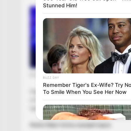
Stunned Him!
A rendvédelem jövője került terítékre
BUZZ DAY
Remember Tiger's Ex-Wife? Try No
Magyar Péter így fogalmazott: „Pósfai Gábor 
To Smile When You See Her Now
úrral egyeztettünk a rendvédelem előtt álló kih
egyelőre nem közölt, de a bejegyzés így is ko
Pósfai Gábor fontos szerepet kapna