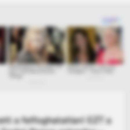
ett a felfoghatatlan! EZT a