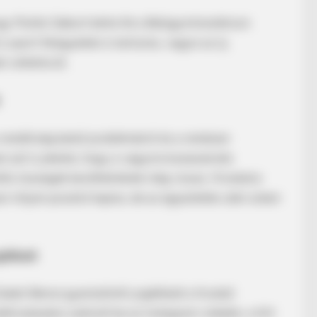
gy Pósfai Gábort kérte fel a Belügyminisztérium
 sport felügyelete is tartozna, vagyis az új
t vehetne át.
endőrség belső problémáiról és a rendszer
INSTANTHUB
n azt is jelezte, hogy a vagyonvisszaszerzés
e, Then The Lion Smells
4 Times Katy Perry & Ju
entős összegek kerülhetnének még vissza. Hivatalos
Dust
an milyen posztot kapna, de az egyeztetés után sokan
állását
bó Bence gyanúsítotti jogállását a hivatali
endőrszázados számolt be az Instagram-oldalán, a hírt