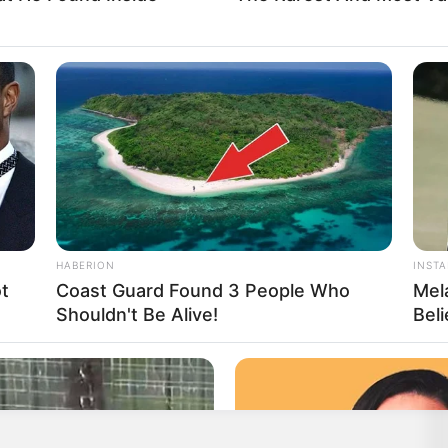
HABERION
INST
t
Coast Guard Found 3 People Who
Mel
leendő belügyminiszterrel és Szabó Bence százados
Shouldn't Be Alive!
Bel
ívásokról és feladatokról”. Ennél több részletet
moly figyelmet kapott.