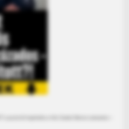
EZT a pozíciót kaphatta a hős Szabó Bence százados –