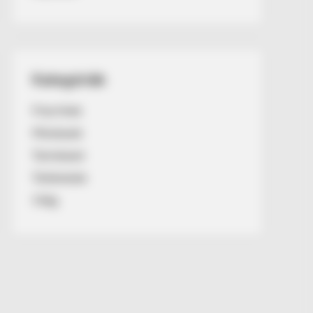
Kategóriák
Friss hírek
Művészek
Természet
Történetek
Világ