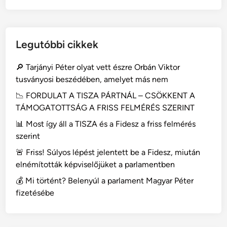
Legutóbbi cikkek
🔎 Tarjányi Péter olyat vett észre Orbán Viktor
tusványosi beszédében, amelyet más nem
📉 FORDULAT A TISZA PÁRTNÁL – CSÖKKENT A
TÁMOGATOTTSÁG A FRISS FELMÉRÉS SZERINT
📊 Most így áll a TISZA és a Fidesz a friss felmérés
szerint
🚨 Friss! Súlyos lépést jelentett be a Fidesz, miután
elnémították képviselőjüket a parlamentben
💰 Mi történt? Belenyúl a parlament Magyar Péter
fizetésébe