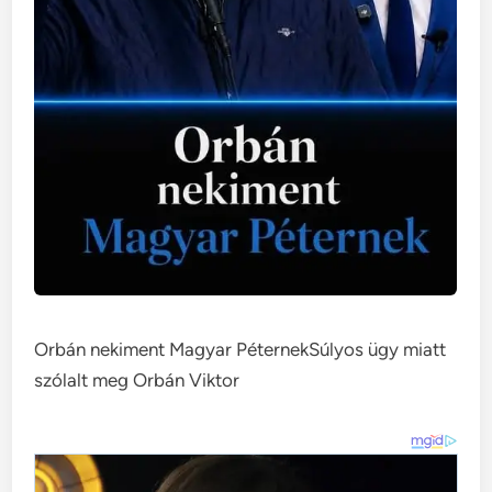
Orbán nekiment Magyar PéternekSúlyos ügy miatt
szólalt meg Orbán Viktor