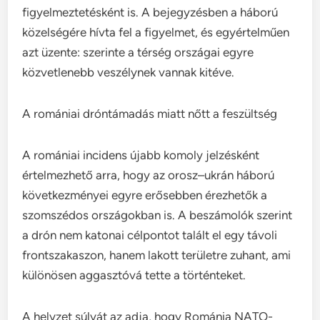
figyelmeztetésként is. A bejegyzésben a háború
közelségére hívta fel a figyelmet, és egyértelműen
azt üzente: szerinte a térség országai egyre
közvetlenebb veszélynek vannak kitéve.
A romániai dróntámadás miatt nőtt a feszültség
A romániai incidens újabb komoly jelzésként
értelmezhető arra, hogy az orosz–ukrán háború
következményei egyre erősebben érezhetők a
szomszédos országokban is. A beszámolók szerint
a drón nem katonai célpontot talált el egy távoli
frontszakaszon, hanem lakott területre zuhant, ami
különösen aggasztóvá tette a történteket.
A helyzet súlyát az adja, hogy Románia NATO-