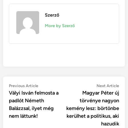
Szerző
More by Szerző
Post
Previous
Nex
Previous Article
Next Article
article:
artic
Vályi Isván felmosta a
Magyar Péter új
navigation
padlót Németh
törvénye nagyon
Balázzsal, ilyet még
kemény lesz: börtönbe
nem láttunk!
kerülhet a politikus, aki
hazudik