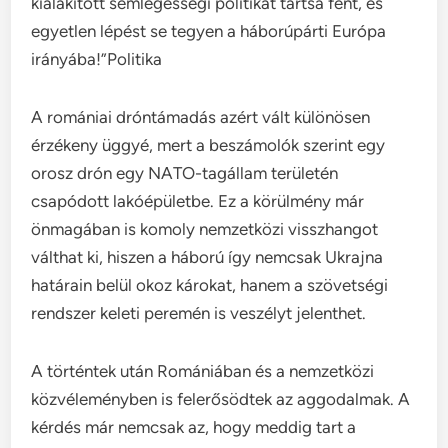
kialakított semlegességi politikát tartsa fent, és
egyetlen lépést se tegyen a háborúpárti Európa
irányába!”Politika
A romániai dróntámadás azért vált különösen
érzékeny üggyé, mert a beszámolók szerint egy
orosz drón egy NATO-tagállam területén
csapódott lakóépületbe. Ez a körülmény már
önmagában is komoly nemzetközi visszhangot
válthat ki, hiszen a háború így nemcsak Ukrajna
határain belül okoz károkat, hanem a szövetségi
rendszer keleti peremén is veszélyt jelenthet.
A történtek után Romániában és a nemzetközi
közvéleményben is felerősödtek az aggodalmak. A
kérdés már nemcsak az, hogy meddig tart a