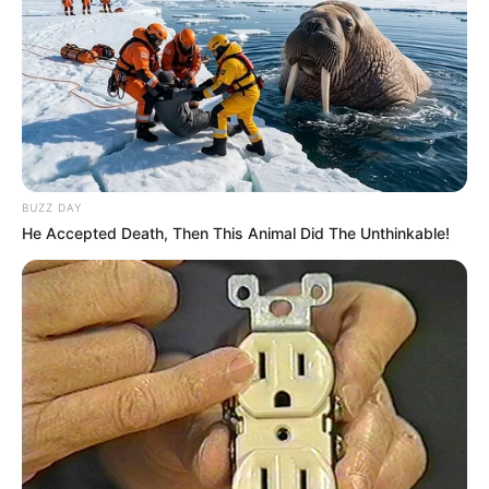
BUZZ DAY
He Accepted Death, Then This Animal Did The Unthinkable!