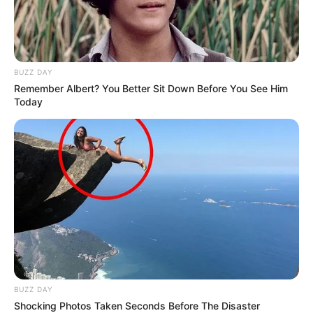
BUZZ DAY
Szerző
Remember Albert? You Better Sit Down Before You See Him
Today
More by Szerző
Post
Previous
Nex
Previous Article
Next Article
article:
artic
Várkonyi Andrea
Magyar Péter felmosta
navigation
őszinte vallomása:
a padlót Orbán
BUZZ DAY
Shocking Photos Taken Seconds Before The Disaster
Nekem többet ért a
Viktorral, ráolvasta a