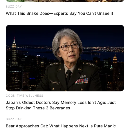
BUZZ DAY
What This Snake Does—Experts Say You Can't Unsee It
COGNITIVE WELLNESS
Japan's Oldest Doctors Say Memory Loss Isn't Age: Just
Stop Drinking These 3 Beverages
BUZZ DAY
Bear Approaches Cat: What Happens Next Is Pure Magic