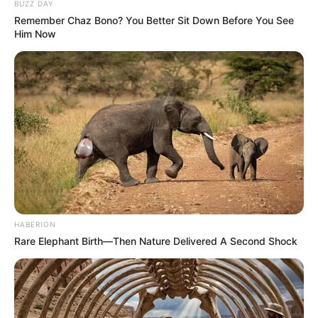
BUZZ DAY
Remember Chaz Bono? You Better Sit Down Before You See
Him Now
HABERION
Rare Elephant Birth—Then Nature Delivered A Second Shock