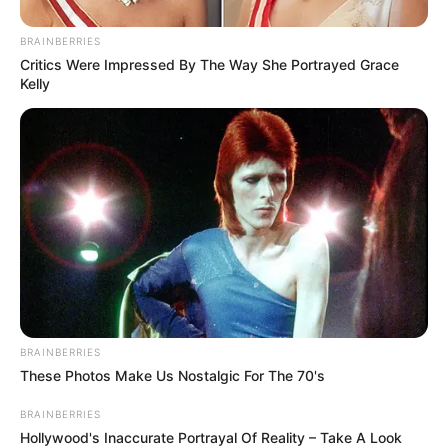
nyilvánosság elé, amikor Dobrev Klára konkrét,
BRAINBERRIES
terhelő dokumentumokkal állt elő. A politikus
Critics Were Impressed By The Way She Portrayed Grace
szerint ezek az iratok azt bizonyítják, hogy Sulyok
Kelly
Tamás korábban súlyos, köztörvényes
bűncselekményeket követett el.
BRAINBERRIES
These Photos Make Us Nostalgic For The 70's
BRAINBERRIES
Hollywood's Inaccurate Portrayal Of Reality – Take A Look