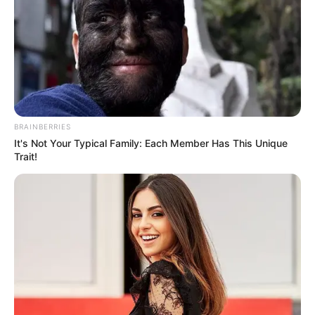
BRAINBERRIES
It's Not Your Typical Family: Each Member Has This Unique
Trait!
Dobrev Klára ismét elővette a Sulyok Tamás körüli
ügyet, és ezúttal nyilvánosságra hozta azokat a
bizonyítékokat, amelyek a köztársasági elnök
múltjával kapcsolatban szerinte komoly kérdéseket
vetnek fel. A Demokratikus Koalíció politikusa úgy