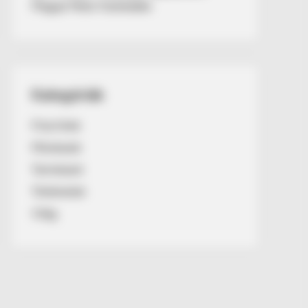
Magyar Péter fizetésébe
Kategóriák
Friss hírek
Művészek
Természet
Történetek
Világ