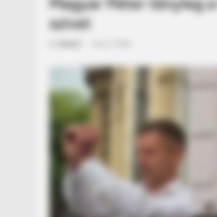
Magyar Péter tényleg a
szívet
by
Szerző
•
June 7, 2026