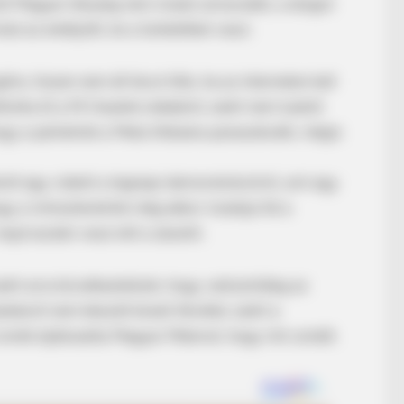
tt Magyar tényleg nem mutat szívecskét, a dolgot
ul az erkélytől, és a tüntetőket veszi.
őre, hiszen nem áll távol tőle, ha az interneten kell
iltotta őt a Mi Hazánk oldaláról, ezért nem tudott
hogy a pártelnök a Meta tiltására panaszkodik, mégis
BRAINBERRIES
ott egy videót a tegnapi demonstrációról, ami egy
ld Soon Be Opened
This Woman Chose To Li
gy a miniszterelnök még akkor mutatja fel a
majd ezután veszi elő a zászlót.
BRAIN
Pla
ezért arra következtetünk, hogy valószínűleg az
Mod
tásról nem készült közeli felvétel, ezért a
mét eljátszatta Magyar Péterrel, hogy mit csinált.