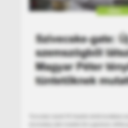
Toroczkai László Mi Hazánk-elnök korábban azt
elvonulása után mutatta fel a gesztust, előtte