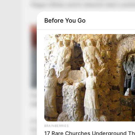
Magyar állítása szerint válaszolni akart a párt
Before You Go
Nyárra a politika is kezd kifáradni. Ezért tört
legfurcsább politikai vitája robbant ki Magyar
A dolog úgy kezdődött, hogy Magyar Péter még
BRAINBERRIES
formál a kezével az erkélye alatt elhaladó tün
17 Rare Churches Underground That