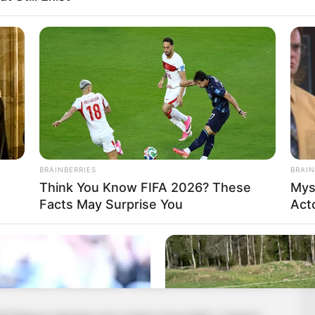
BRAINBERRIES
BRAIN
Think You Know FIFA 2026? These
Mys
Facts May Surprise You
Act
t részt vett a Mi Hazánk elnöke, Toroczkai László is,
lnököt:
zívecskét a tüntetőknek, ezt csak később vette fel a