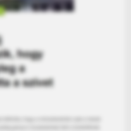
 állította, hogy a miniszterelnök csak a menet
 pedig gúnyos mozdulatokat tett a tüntetőknek.