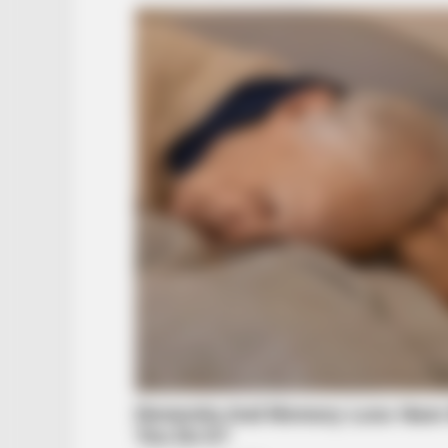
BRAINBERRIES
Disney Princesses: Which Live-Act
Version Do You Prefer?
BRAINBERRIES
Olena Zelenska's Life Changed Ov