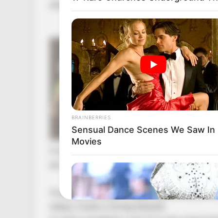
elfogadja a migrációs paktumot.
BRAINBERRIES
Sensual Dance Scenes We Saw In
Movies
A tüntetésen fideszes közéleti szereplők mellet
aki szombaton videóban támadta a minisztere
Toroczkai azt állítja, Magyar nem is mutatott s
stábja, miután a tömeg elhaladt.