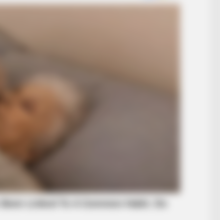
BRAINBERRIES
ion
The Way You Sit Could Expose Your
True Personality
BRAINBERRIES
ernight
Unleashing Her Passion: