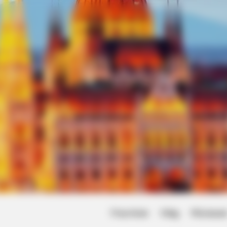
Friss hírek
Világ
Művésze