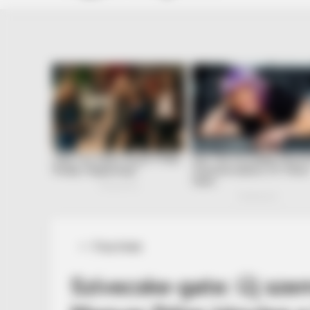
Posted
Friss hírek
in
Szívecske-gate: Új sze