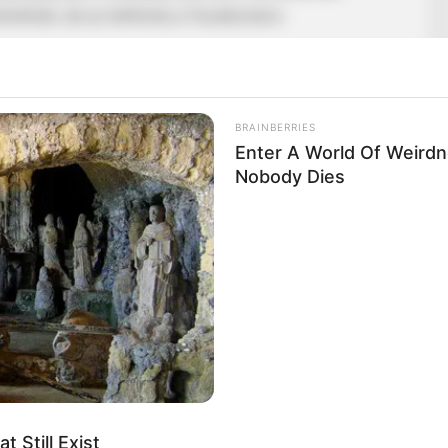
elnöknek, de az letiltotta a Facebookon.
BRAINBERRIES
Enter A World Of Weird
Nobody Dies
énhetett meg az, hogy ma az utóbbi idők egyik
 Péter miniszterelnök és Toroczkai László között.
 tegnap közzé tett egy videót, amin szívecskét
tetőknek, akik egyébként az ellen demonstráltak, hogy
 Still Exist