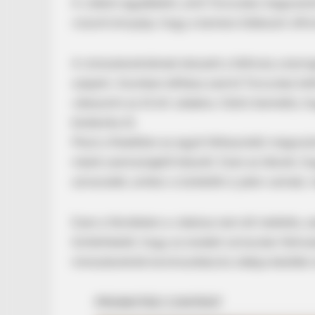
A videón egyébként, amit Toroczkai megoszto
viszont árnyalja, hogy a kamera többször elford
A miniszterelnöknek tetszett a felhívás a kering
szájalni. Azonban állítása szerint Toroczkai let
válaszolni az őt ért vádakra. Külön kiemelte, 
blokkolta őt.
BRAINBERRIES
Most a Redditen az egyik felhasználó megoszt
A Museum To Rihanna's Glory Cou
másik szemszögből készült. Ezen az látszik, ho
szívecskét, amikor a tüntetők is jelen vannak, 
Ezen a felvételen a videósa nem áll mellette, 
történhetett, hogy az eredeti szívecske-felmuta
miniszterelnök kommunikációs stábja később is