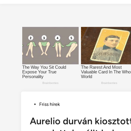
Posted
Friss hírek
in
Aurelio durván kioszto