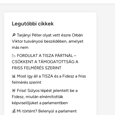
dark
mode
Legutóbbi cikkek
🔎 Tarjányi Péter olyat vett észre Orbán
Viktor tusványosi beszédében, amelyet
más nem
📉 FORDULAT A TISZA PÁRTNÁL –
CSÖKKENT A TÁMOGATOTTSÁG A
FRISS FELMÉRÉS SZERINT
📊 Most így áll a TISZA és a Fidesz a friss
felmérés szerint
🚨 Friss! Súlyos lépést jelentett be a
Fidesz, miután elnémították
képviselőjüket a parlamentben
💰 Mi történt? Belenyúl a parlament