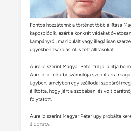
Fontos hozzátenni: a történet több állítása M
kapcsolódik, ezért a konkrét vádakat óvatosan 
kampányról, manipulált vagy illegálisan szerze
ügyekben zsarolásról is tett állításokat.
Aurelio szerint Magyar Péter túl jól állítja be
Aurelio a Telex beszámolója szerint arra rea
ügyben, amelyben egy szállodai szobáról megj
állította, hogy járt a szobában, és volt barátn
folytatott.
Aurelio szerint Magyar Péter úgy próbálta kere
áldozata.