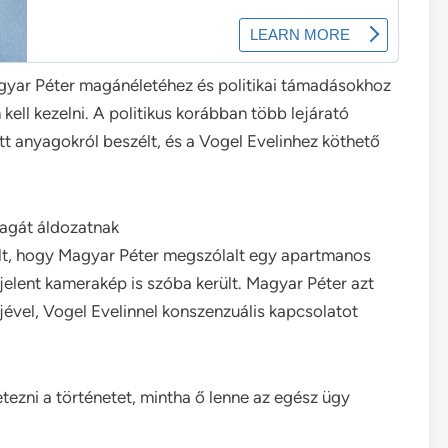
agyar Péter magánéletéhez és politikai támadásokhoz
kell kezelni. A politikus korábban több lejárató
tt anyagokról beszélt, és a Vogel Evelinhez köthető
 magát áldozatnak
gált, hogy Magyar Péter megszólalt egy apartmanos
elent kamerakép is szóba került. Magyar Péter azt
őjével, Vogel Evelinnel konszenzuális kapcsolatot
tezni a történetet, mintha ő lenne az egész ügy