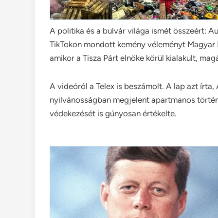
A politika és a bulvár világa ismét összeért: 
TikTokon mondott kemény véleményt Magyar Pé
amikor a Tisza Párt elnöke körül kialakult, magá
A videóról a Telex is beszámolt. A lap azt írta,
nyilvánosságban megjelent apartmanos történ
védekezését is gúnyosan értékelte.