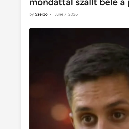
mondattal szállt bele a 
by
Szerző
•
June 7, 2026