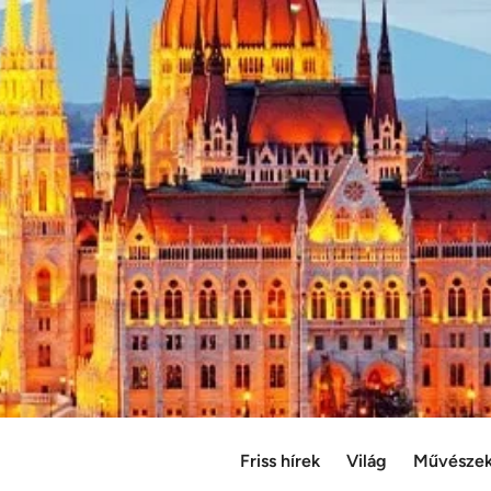
Friss hírek
Világ
Művésze