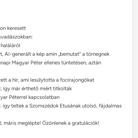
kon keresett
csvadászokban:
haláláról
rt, AI-generált a kép amin „bemutat” a tömegnek
gnapi Magyar Péter ellenes tüntetésen, aztán
t a hír, ami lesúlytotta a focirajongókat
, így már érthető miért titkolták
yar Péterrel kapcsolatban
l: így teltek a Szomszédok Etusának utolsó, fájdalmas
, máris meglépte! Özönlenek a gratulációk!