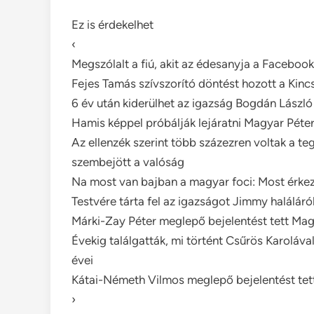
Ez is érdekelhet
‹
Megszólalt a fiú, akit az édesanyja a Faceboo
Fejes Tamás szívszorító döntést hozott a Kin
6 év után kiderülhet az igazság Bogdán László 
Hamis képpel próbálják lejáratni Magyar Péte
Az ellenzék szerint több százezren voltak a te
szembejött a valóság
Na most van bajban a magyar foci: Most érkezet
Testvére tárta fel az igazságot Jimmy haláláról
Márki-Zay Péter meglepő bejelentést tett Mag
Évekig találgatták, mi történt Csűrös Karoláva
évei
Kátai-Németh Vilmos meglepő bejelentést tett
›