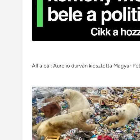
Áll a bál: Aurelio durván kiosztotta Magyar Pé