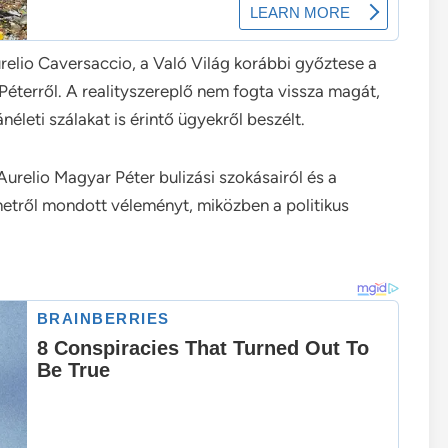
Aurelio Caversaccio, a Való Világ korábbi győztese a
terről. A realityszereplő nem fogta vissza magát,
néleti szálakat is érintő ügyekről beszélt.
 Aurelio Magyar Péter bulizási szokásairól és a
etről mondott véleményt, miközben a politikus