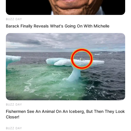
BUZZ DAY
Barack Finally Reveals What's Going On With Michelle
BUZZ DAY
Fishermen See An Animal On An Iceberg, But Then They Look
Closer!
BUZZ DAY