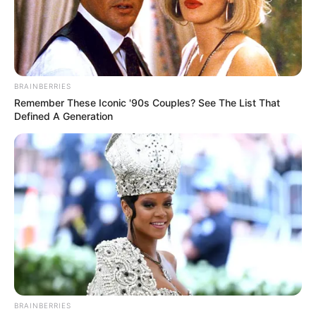
BRAINBERRIES
Remember These Iconic '90s Couples? See The List That
Defined A Generation
BRAINBERRIES
Miközben minden szem a frissen megválasztott