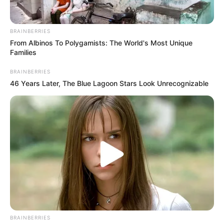
István tett a sajtónak távozóban.
BRAINBERRIES
From Albinos To Polygamists: The World's Most Unique
Families
BRAINBERRIES
46 Years Later, The Blue Lagoon Stars Look Unrecognizable
BRAINBERRIES