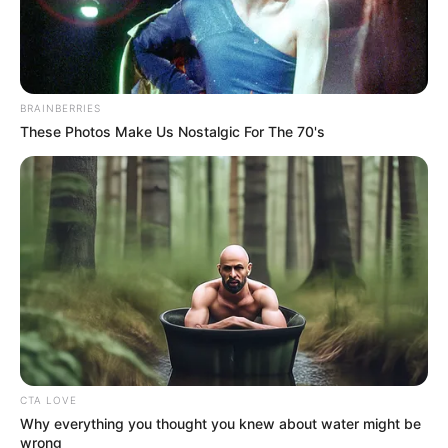
BRAINBERRIES
These Photos Make Us Nostalgic For The 70's
CTA LOVE
Why everything you thought you knew about water might be
wrong