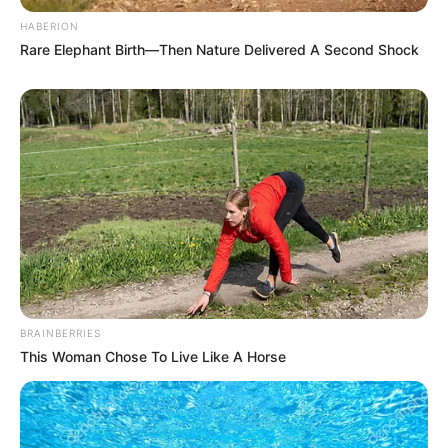
HABERION
Rare Elephant Birth—Then Nature Delivered A Second Shock
BRAINBERRIES
This Woman Chose To Live Like A Horse