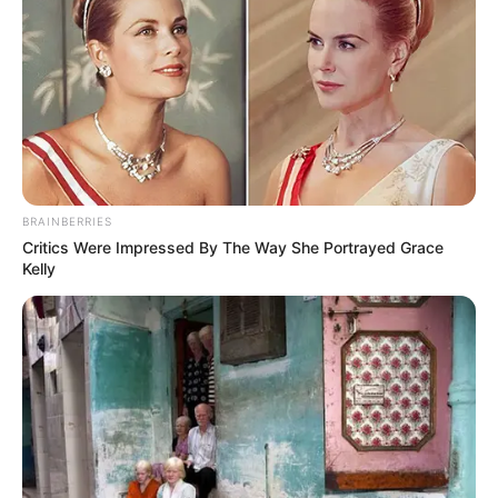
BRAINBERRIES
Critics Were Impressed By The Way She Portrayed Grace
Kelly
Nem mindig a főszereplő mondja ki a nap
legerősebb mondatát. A Parlament történelmi
napján most nemcsak Magyar Péter esküje és
miniszterelnöki beszéde vitte el a figyelmet, hanem
az a nyilatkozat is, amelyet édesapja, Magyar