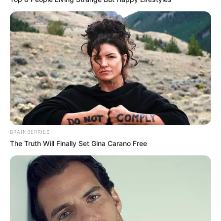
néhány mondat is, amelyet az édesapa fogalmazott
meg a sajtó és a hatalom viszonyáról.
Egy rövid nyilatkozat, amely sokáig velünk
maradhat
Magyar István megszólalása azért vált különösen
emlékezetessé, mert egy történelmi horderejű
napon hangzott el, közvetlenül azután, hogy új
politikai korszak kezdődött Magyarországon.
BRAINBERRIES
Amikor mindenki a győzelemről, az új hatalomról és
The Truth Will Finally Set Gina Carano Free
a nagy tervekről beszélt, ő a kontroll, a felelősség
és a kritika fontosságát emelte ki.
Könnyen lehet, hogy az a mondat, miszerint az új
kormányt is kíméletlenül kell bírálni, az előttünk álló
évek egyik legtöbbet idézett politikai üzenetévé