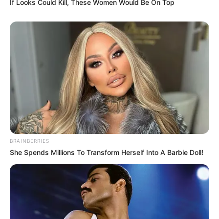
If Looks Could Kill, These Women Would Be On Top
igazi súlya csak a következő hónapokban derül ki,
amikor már nem az ünneplés, hanem a kormányzás
mindennapi konfliktusai kerülnek előtérbe.
Ezoic
Az új kabinet előtt ugyanis óriási feladatok állnak.
Magyar Péter már első beszédében is súlyos
problémákat sorolt: egészségügyi válságot,
gyermekvédelmi gondokat, lakhatási nehézségeket
és állami korrupciót. A nagy ígéretek után most az
BRAINBERRIES
következik, amire mindenki kíváncsi: hogyan néz ki
She Spends Millions To Transform Herself Into A Barbie Doll!
a gyakorlatban az ígért új korszak.
Ezoic
Kossuth téri eufória, hajnalig tartó ünneplés
A parlamenti események után Magyar Péter már