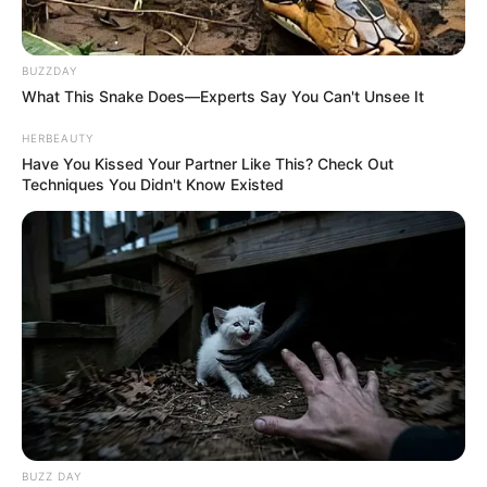
BUZZDAY
What This Snake Does—Experts Say You Can't Unsee It
HERBEAUTY
Szerző
Have You Kissed Your Partner Like This? Check Out
Techniques You Didn't Know Existed
More by Szerző
Post
Previous
Nex
Previous Article
Next Article
article:
artic
Robban a botrány!
Döbbenetes döntést
navigation
Kihallgatja a rendőrség
hozott Magyar Péter:
BUZZ DAY