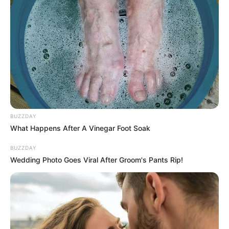
és tízezer számra jöttek tüntetni az emberek, és
onnantól kezdve el lehetett azt látni, hogy jé, igen,
meg lehet mozdítani az embereket” – mondta.
Szerinte április 12-én kormányváltás történt, ami
nem egyenlő rendszerváltással.
BUZZDAY
What Happens After A Vinegar Foot Soak
BUZZDAY
Wedding Photo Goes Viral After Groom's Pants Rip!