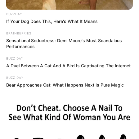
BUZZDAY
Posted
Friss hírek
If Your Dog Does This, Here's What It Means
in
BRAINBERRIES
Hadházy Ákos: Rendszerváltás
Sensational Seductress: Demi Moore's Most Scandalous
akkor lesz, amikor börtönbe
Performances
kerülnek az elkövetők, különösen
BUZZ DAY
Orbán Viktor
A Duel Between A Cat And A Bird Is Captivating The Internet
BUZZ DAY
by
Szerző
•
June 1, 2026
Bear Approaches Cat: What Happens Next Is Pure Magic