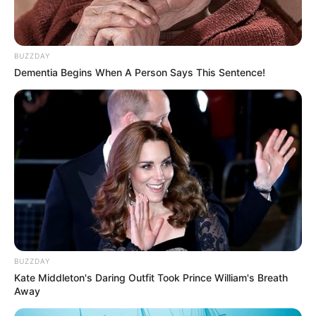
BUZZDAY
Dementia Begins When A Person Says This Sentence!
BUZZDAY
Kate Middleton's Daring Outfit Took Prince William's Breath
Away