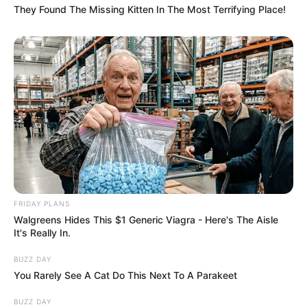
They Found The Missing Kitten In The Most Terrifying Place!
Orbán Viktor
Hatalmas vagyonokat
„verőembereit”, akik az
vesz vissza a kormány!
országjárásán
erőszakoskodtak!
Legutóbbi cikkek
🔎 Tarjányi Péter olyat vett észre Orbán Viktor
tusványosi beszédében, amelyet más nem
FRIDAY PLANS
📉 FORDULAT A TISZA PÁRTNÁL – CSÖKKENT A
Walgreens Hides This $1 Generic Viagra - Here's The Aisle
TÁMOGATOTTSÁG A FRISS FELMÉRÉS SZERINT
It's Really In.
📊 Most így áll a TISZA és a Fidesz a friss felmérés
BUZZ DAY
szerint
You Rarely See A Cat Do This Next To A Parakeet
🚨 Friss! Súlyos lépést jelentett be a Fidesz, miután
elnémították képviselőjüket a parlamentben
BUZZ DAY