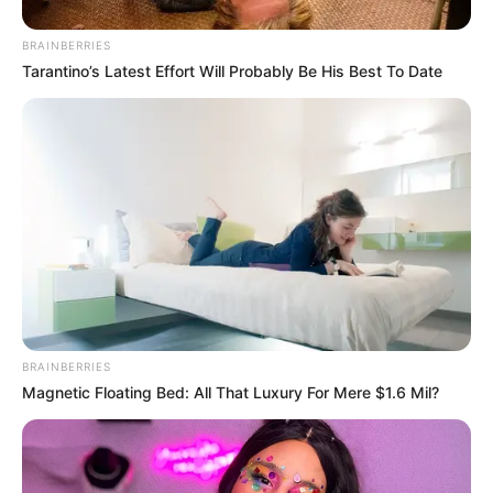
BRAINBERRIES
Tarantino’s Latest Effort Will Probably Be His Best To Date
BRAINBERRIES
„Örülök, hogy az UEFA által a kormány részére
Magnetic Floating Bed: All That Luxury For Mere $1.6 Mil?
juttatott jegyeknek köszönhetően hét, a
gyermekvédelemben nevelkedő kisgyermek is ott
lehet a Bajnokok Ligája budapesti döntőjén” –