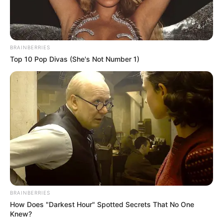
BRAINBERRIES
Top 10 Pop Divas (She's Not Number 1)
BRAINBERRIES
How Does "Darkest Hour" Spotted Secrets That No One
Knew?