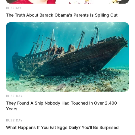
BUZZDAY
⚖️ Jogszerűen elvehetik Mészárosék egyik
The Truth About Barack Obama's Parents Is Spilling Out
legnagyobb ékkövét – ez lehet a vagyonvisszaszerzés
nagy dobása
💔 Drámai hír érkezett Rubint Rékáról – megható
reakciók érkeztek
🚨 Mi folyik itt? Titokban 2061-ig hosszabbították
meg a híres NER-vállalkozó koncesszióját
🚨 Friss: a Fidesz kivonul az államfőválasztásról –
szerintük színjáték Baka András megválasztása
🔥 Magyar Péter ezt üzente Orbán Viktornak – az
eddigi egyik legkeményebb kritikája
BUZZ DAY
They Found A Ship Nobody Had Touched In Over 2,400
Years
BUZZ DAY
Kategóriák
What Happens If You Eat Eggs Daily? You'll Be Surprised