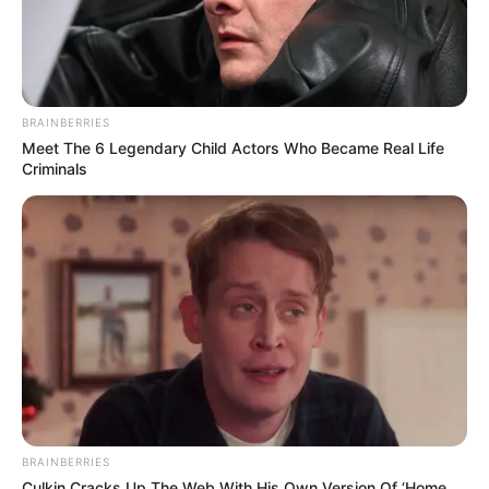
BRAINBERRIES
Meet The 6 Legendary Child Actors Who Became Real Life
Criminals
BRAINBERRIES
Culkin Cracks Up The Web With His Own Version Of ‘Home