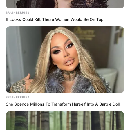
kormányzati kezelésével.
BRAINBERRIES
If Looks Could Kill, These Women Would Be On Top
Magyar Péter miniszterelnök szombat délelőtt
jelentette be, hogy hét, a gyermekvédelemben
nevelkedő kisgyerek is ott lehetett a Puskás
Arénában a Bajnokok Ligája döntőjén.
BRAINBERRIES
She Spends Millions To Transform Herself Into A Barbie Doll!