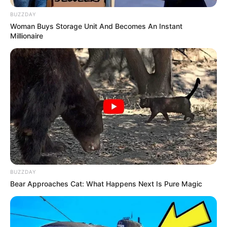
BUZZDAY
Woman Buys Storage Unit And Becomes An Instant
Millionaire
BUZZDAY
Szerző
Bear Approaches Cat: What Happens Next Is Pure Magic
More by Szerző