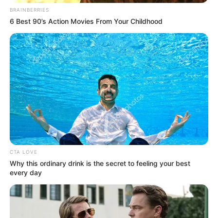
társadalmi felelősségvállalás jele, amely
BRAINBERRIES
összhangban áll a gyermekvédelem rendszerének
6 Best 90’s Action Movies From Your Childhood
beígért átalakításával, míg a kritikusok szerint a
lépés elsősorban kommunikációs célokat szolgált.
CTA LOVE
Why this ordinary drink is the secret to feeling your best
every day