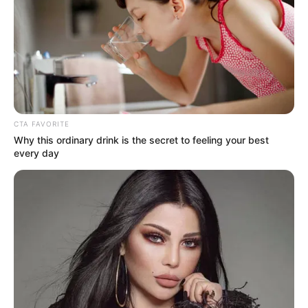
CTA FAVORITE
Why this ordinary drink is the secret to feeling your best
every day
A miniszterelnök közölte, hogy hét, állami
gondozásban élő gyermek is ott lehetett a
budapesti BL-döntőn, ami egy szélesebb
összefogás eredménye volt. A helyeket az UEFA
által a kormánynak biztosított keretből adták, a
lépés pedig egybeesik a gyermekvédelem kiemelt