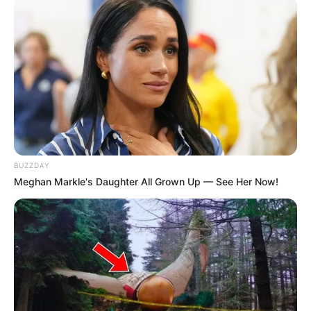
BUZZDAY
Meghan Markle's Daughter All Grown Up — See Her Now!