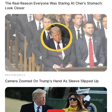
The Real Reason Everyone Was Staring At Cher's Stomach:
Look Closer
BRAINBERRIES
Camera Zoomed On Trump's Hand As Sleeve Slipped Up