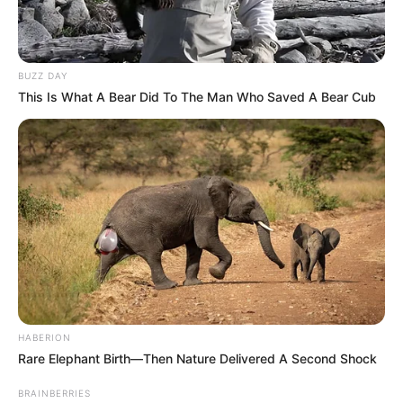
BUZZ DAY
This Is What A Bear Did To The Man Who Saved A Bear Cub
HABERION
Rare Elephant Birth—Then Nature Delivered A Second Shock
BRAINBERRIES