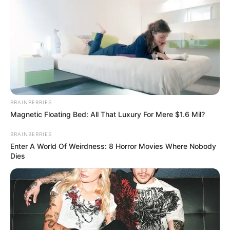
BRAINBERRIES
Magnetic Floating Bed: All That Luxury For Mere $1.6 Mil?
BRAINBERRIES
Már most óriási indulatokat kavarnak a 14. havi
Enter A World Of Weirdness: 8 Horror Movies Where Nobody
nyugdíj körüli új szabályok, miután kiszivárogtak a
Dies
következő kifizetési időszak részletei. Rengeteg
nyugdíjas abban reménykedett, hogy
automatikusan érkezik majd az extra pénz, de a
háttérben sokkal szigorúbb feltételek húzódnak
meg, mint azt korábban gondolták.