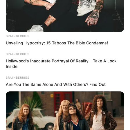
BRAINBERRIES
Unveiling Hypocrisy: 15 Taboos The Bible Condemns!
BRAINBERRIES
Hollywood's Inaccurate Portrayal Of Reality – Take A Look
Inside
BRAINBERRIES
Are You The Same Alone And With Others? Find Out
Egyre többen próbálják kideríteni, vajon rajta