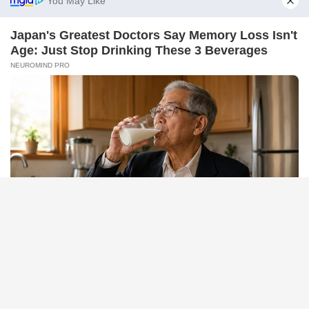
BRAINBERRIES
Golfer Turned Pale Squinting At What Was Moving In The
Fresh Grass