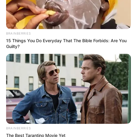
első körből még biztosan kimaradnak.
Ráadásul a friss szigorítás szerint, ha valaki a
februári kifizetés előtt, januárban meghal, utána
BRAINBERRIES
már sem a 13., sem a 14. havi nyugdíjat nem fizetik
15 Things You Do Everyday That The Bible Forbids: Are You
ki a hozzátartozóknak. VIA MSN
Guilty?
BRAINBERRIES
The Best Tarantino Movie Yet