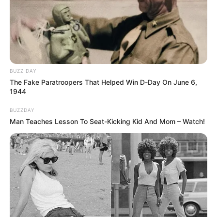
BUZZ DAY
Az elmúlt hónapokban több extra támogatás is
The Fake Paratroopers That Helped Win D-Day On June 6,
érkezett, amelyek tovább növelték a pénzügyi
1944
mozgásteret:
BUZZDAY
Man Teaches Lesson To Seat-Kicking Kid And Mom – Watch!
30 ezer forintos vásárlási utalvány,
1,6%-os novemberi nyugdíjemelés,
nyugdíjkorrekció, amely tovább növelte a
kifizetéseket.
A Nemzetgazdasági Minisztérium számításai
alapján ezek együtt éves szinten mintegy 51 ezer
forint pluszt jelentettek egy átlagnyugdíjas