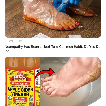
NERVE FLOW
Neuropathy Has Been Linked To A Common Habit. Do You Do
It?