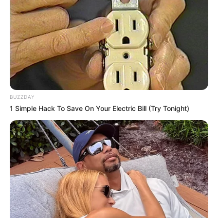
BUZZDAY
1 Simple Hack To Save On Your Electric Bill (Try Tonight)
Indul a megemelt decemberi nyugdíjak utalása –
ilyen pluszbevételekre számíthatnak még az idősek
az év elején