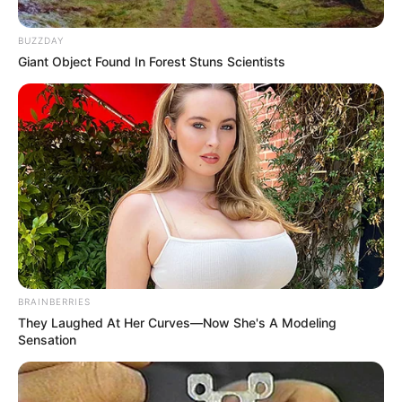
Posted
Friss hírek
BUZZDAY
Giant Object Found In Forest Stuns Scientists
in
Indul a megemelt decemberi
nyugdíjak utalása – ilyen
pluszbevételekre számíthatnak
még az idősek az év elején
by
Szerző
•
December 3, 2025
BRAINBERRIES
They Laughed At Her Curves—Now She's A Modeling
Sensation