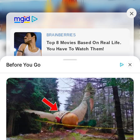
Skip
to
content
Magyarvilag.com
Mai
Open
Men
Search
Before You Go