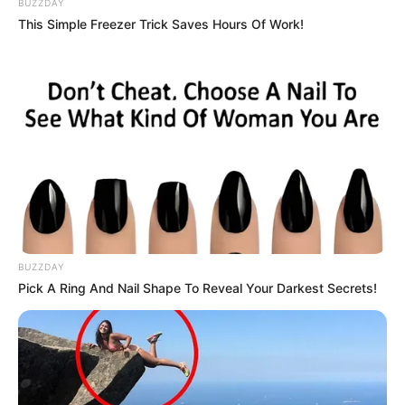
BUZZDAY
More by Szerző
This Simple Freezer Trick Saves Hours Of Work!
Post
Previous
Nex
Previous Article
Next Article
article:
artic
Megrázó
Ma Bogdán László
navigation
tragédia.Halálos
sírjánál jártunk.. ez a
BUZZDAY
baleset a strandon – 21
látvány fogadott
Pick A Ring And Nail Shape To Reveal Your Darkest Secrets!
hónapos kislány
vesztette életét