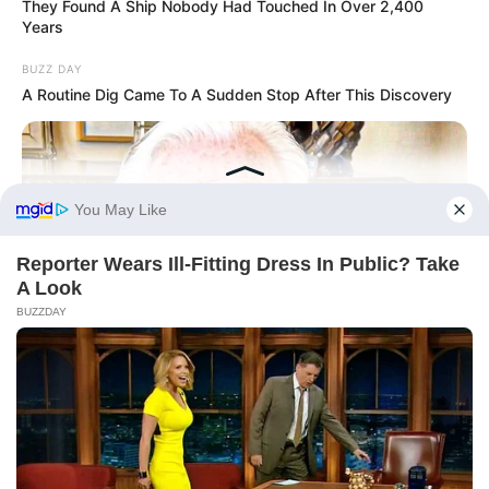
They Found A Ship Nobody Had Touched In Over 2,400
Friss hírek
Years
Művészek
BUZZ DAY
Természet
A Routine Dig Came To A Sudden Stop After This Discovery
Történetek
Világ
Információ
Adatvédelmi irányelvek
BUZZ DAY
The Tragedy Of Robert Wagner Is Truly Very Sad
Általános Szerződési Feltételek
Rólunk
BUZZ DAY
Climbers Find A House In The Mountains - Then They Look