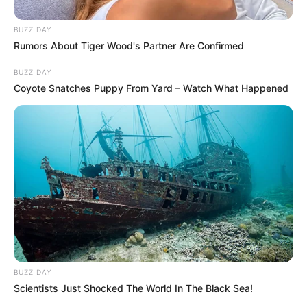
BUZZ DAY
Rumors About Tiger Wood's Partner Are Confirmed
BUZZ DAY
Coyote Snatches Puppy From Yard – Watch What Happened
A december minden évben különleges időszak a
magyar nyugdíjasok számára – nemcsak az ünnepi
készülődés miatt, hanem azért is, mert a havi
BUZZ DAY
járandóság ebben a hónapban rendszerint
Scientists Just Shocked The World In The Black Sea!